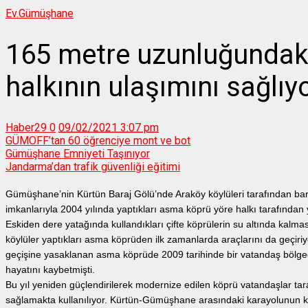
Ev.
Gümüşhane
165 metre uzunluğundak
halkının ulaşımını sağlıy
Haber29
0
09/02/2021 3:07 pm
GÜMOFF’tan 60 öğrenciye mont ve bot
Gümüşhane Emniyeti Taşınıyor
Jandarma’dan trafik güvenliği eğitimi
Gümüşhane’nin Kürtün Baraj Gölü’nde Araköy köylüleri tarafından bara
imkanlarıyla 2004 yılında yaptıkları asma köprü yöre halkı tarafından 
Eskiden dere yatağında kullandıkları çifte köprülerin su altında kalm
köylüler yaptıkları asma köprüden ilk zamanlarda araçlarını da geçiri
geçişine yasaklanan asma köprüde 2009 tarihinde bir vatandaş bölgede
hayatını kaybetmişti.
Bu yıl yeniden güçlendirilerek modernize edilen köprü vatandaşlar ta
sağlamakta kullanılıyor. Kürtün-Gümüşhane arasındaki karayolunun k