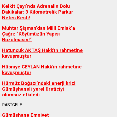
Kelkit Çayı’nda Adrenalin Dolu
Dakikalar: 3 Kilometrelik Parkur
Nefes Kesti!
Muhtar Şişman’dan Milli Emlak’a
Çağrı: “Köyümüzün Yapısı
Bozulmasın!”
Hatuncuk AKTAŞ Hakk'ın rahmetine
kavuşmuştur
Hüsniye CEYLAN Hakk'ın rahmetine
kavuşmuştur
Hürmüz Boğazı’ndaki enerji krizi
Gümüşhaneli yerel üreticiyi
olumsuz etkiledi
RASTGELE
Gümüşhane Emniyet