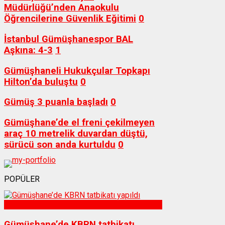
Müdürlüğü’nden Anaokulu
Öğrencilerine Güvenlik Eğitimi
0
İstanbul Gümüşhanespor BAL
Aşkına: 4-3
1
Gümüşhaneli Hukukçular Topkapı
Hilton’da buluştu
0
Gümüş 3 puanla başladı
0
Gümüşhane’de el freni çekilmeyen
araç 10 metrelik duvardan düştü,
sürücü son anda kurtuldu
0
POPÜLER
Sağlık
Gümüşhane’de KBRN tatbikatı