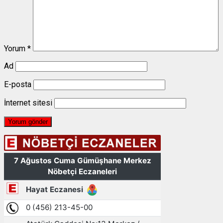
Yorum
*
Ad
E-posta
İnternet sitesi