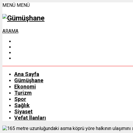
MENÜ
MENÜ
ARAMA
Ana Sayfa
Gümüşhane
Ekonomi
Turizm
Spor
Sağlık
Siyaset
Vefat İlanları