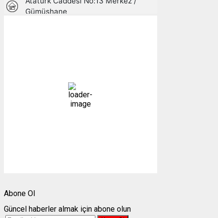
Gümüşhane, TR
12:24,
07/08/2026
26
°C
açık
25 %
1007 mb
3 mph
Bulutlar:
0%
Görünürlük:
10km
Gündoğumu:
05:24
Gün batımı:
19:30
Weather from OpenWeatherMap
Abone Ol
Güncel haberler almak için abone olun