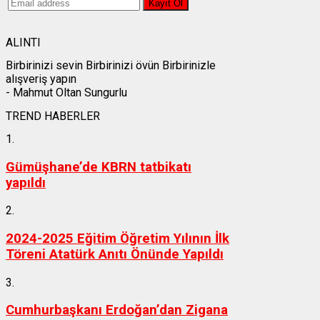
ALINTI
Birbirinizi sevin Birbirinizi övün Birbirinizle
alışveriş yapın
- Mahmut Oltan Sungurlu
TREND HABERLER
1.
Gümüşhane’de KBRN tatbikatı
yapıldı
2.
2024-2025 Eğitim Öğretim Yılının İlk
Töreni Atatürk Anıtı Önünde Yapıldı
3.
Cumhurbaşkanı Erdoğan’dan Zigana