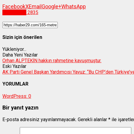
Facebook
X
Email
Google+
WhatsApp
Gümüşhane
2835
Sizin için önerilen
Yükleniyor...
Daha Yeni Yazılar
Orhan ALPTEKİN hakkın rahmetine kavuşmuştur.
Eski Yazılar
AK Parti Genel Başkan Yardımcısı Yavuz: “Bu CHP’den Türkiye’y
YORUMLAR
WordPress:
0
Bir yanıt yazın
E-posta adresiniz yayınlanmayacak.
Gerekli alanlar
*
ile işaretl