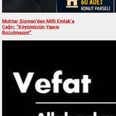
Muhtar Şişman’dan Milli Emlak’a
Çağrı: “Köyümüzün Yapısı
Bozulmasın!”