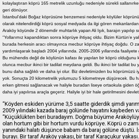
kolaylaştıran köprü 165 metrelik uzunluğu nedeniyle sürekli sallanırk
geri dönüyor.
İstanbul’daki Boğaz köprüsüne benzemesi nedeniyle köylüler köprünün
olarak nitelendirdiği köprü sosyal medyada da ilgi gören mekanlardan b
Araköy köyünde 2 dönemdir muhtarlık yapan Ali Işık, barajın yapılıp su 
“Yollarımız kapandıktan sonra köprüye ihtiyaç oldu. Bizim Kürtün’e yak
burada herkesin aracı olmayınca mecbur köprüye ihtiyaç doğdu. O z
yardımlaşarak başladı 2004 yıllarında. 2005-2006 yıllarında faaliyete 
Bu mühendis değil de köylünün kafası ile yapılan bir köprü olduğunu
olunca mecbur ikinci bir tadilat meydana geldi. Bu ikinci bir tadilat bu
bunu daha sağlıklı ve daha iyi olur. Biz devletimizden bu köprümüzü iyi 
yok. Sonuçta 20 kilometrelik yolumuzu 5 kilometreye düşürecek. Bu ha
erken gitmesi sağlanacak ve haliyle buradan liseye ortaokula giden 
daha iyi yapılırsa araçla geçeriz. Haliyle iyi bir hale getirilmesini devl
“Köyden eskiden yürüme 3,5 saatte giderdik şimdi yarım
2009 yılındaki kazada baraj gölünde hayatını kaybeden 
“Küçüklükten beri buradayım. Doğma büyüme Araköylüyüm.
olan hortum gibi bir hortum vurdu köprüye. Köprü o za
yanındaki halatı düşünce babam da baraj gölüne düştü. 
burayı. Bir taraf Araköy yakası, bir taraf Karaçukur yaka