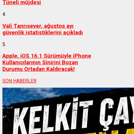
Tüneli müjdesi
4.
Vali Tanrısever, ağustos ayı
güvenlik istatistiklerini açıkladı
5.
Apple, iOS 16.1 Sürümüyle iPhone
Kullanıcılarının Sinirini Bozan
Durumu Ortadan Kaldıracak!
SON HABERLER