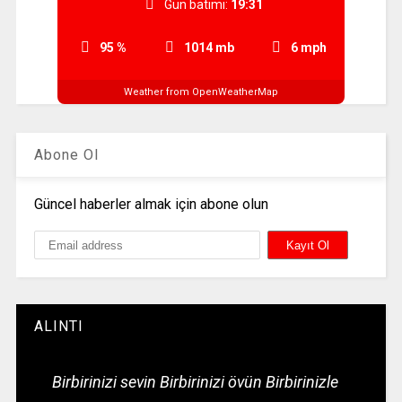
Gün batımı:
19:31
95 %
1014 mb
6 mph
Weather from OpenWeatherMap
Abone Ol
Güncel haberler almak için abone olun
ALINTI
Birbirinizi sevin Birbirinizi övün Birbirinizle