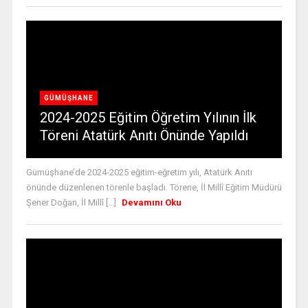
GÜMÜŞHANE
2024-2025 Eğitim Öğretim Yılının İlk
Töreni Atatürk Anıtı Önünde Yapıldı
Gümüşhane’de 2024-2025 eğitim-eğretim yılı, Atatürk Anıtı
önünde düzenlenen törenle başladı. Törene, İl Millî Eğitim Müdürü
Şener Doğan, İl Millî [...]
Devamını Oku