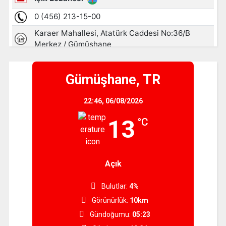
Gümüşhane, TR
22:46,
06/08/2026
13
°C
Açık
Bulutlar:
4%
Görünürlük:
10km
Gündoğumu:
05:23