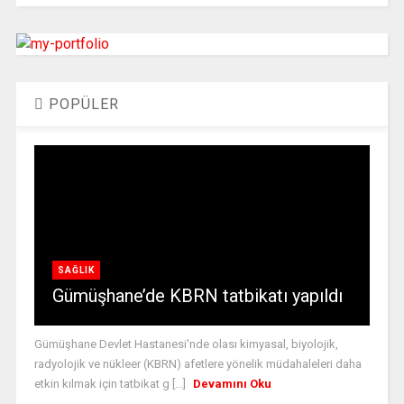
POPÜLER
SAĞLIK
Gümüşhane’de KBRN tatbikatı yapıldı
Gümüşhane Devlet Hastanesi'nde olası kimyasal, biyolojik,
radyolojik ve nükleer (KBRN) afetlere yönelik müdahaleleri daha
etkin kılmak için tatbikat g [...]
Devamını Oku