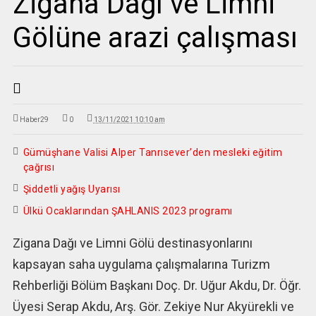
Zigana Dağı ve Limni
Gölüne arazi çalışması
Haber29
0
13/11/2021 10:10 am
Gümüşhane Valisi Alper Tanrısever’den mesleki eğitim
çağrısı
Şiddetli yağış Uyarısı
Ülkü Ocaklarından ŞAHLANIS 2023 programı
Zigana Dağı ve Limni Gölü destinasyonlarını
kapsayan saha uygulama çalışmalarına Turizm
Rehberliği Bölüm Başkanı Doç. Dr. Uğur Akdu, Dr. Öğr.
Üyesi Serap Akdu, Arş. Gör. Zekiye Nur Akyürekli ve