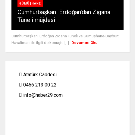
GÜMÜŞHANE
Cumhurbaşkanı Erdoğan’dan Zigana
Tüneli müjdesi
Cumhurbaşkanı Erdoğan Zigana Tüneli ve Gümüşhane-Bayburt
Havalimanı ile ilgili de konuştu [...]
Devamını Oku
Atatürk Caddesi
0456 213 00 22
info@haber29.com