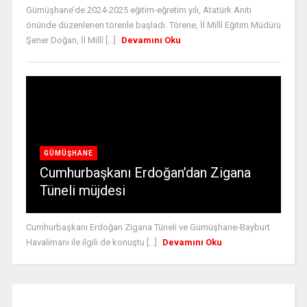
Gümüşhane’de 2024-2025 eğitim-eğretim yılı, Atatürk Anıtı
önünde düzenlenen törenle başladı. Törene, İl Millî Eğitim Müdürü
Şener Doğan, İl Millî [...]
Devamını Oku
GÜMÜŞHANE
Cumhurbaşkanı Erdoğan’dan Zigana
Tüneli müjdesi
Cumhurbaşkanı Erdoğan Zigana Tüneli ve Gümüşhane-Bayburt
Havalimanı ile ilgili de konuştu [...]
Devamını Oku