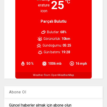
25
°C
Parçalı Bulutlu
Bulutlar:
68%
Görünürlük:
10km
Gündoğumu:
05:25
Gün batımı:
19:28
50 %
1006 mb
16 mph
Weather from OpenWeatherMap
Abone Ol
Güncel haberler almak için abone olun