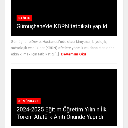
SAĞLIK
Gümüşhane’de KBRN tatbikatı yapıldı
Gümüşhane Devlet Hastanesi'nde olası kimyasal, biyolojik,
radyolojik ve nükleer (KBRN) afetlere yönelik müdahaleleri daha
etkin kılmak için tatbikat g [...]
Devamını Oku
GÜMÜŞHANE
2024-2025 Eğitim Öğretim Yılının İlk
Töreni Atatürk Anıtı Önünde Yapıldı