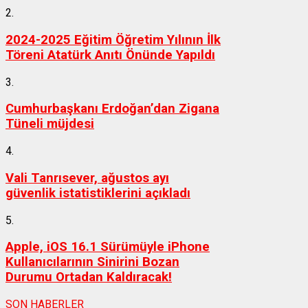
2.
2024-2025 Eğitim Öğretim Yılının İlk
Töreni Atatürk Anıtı Önünde Yapıldı
3.
Cumhurbaşkanı Erdoğan’dan Zigana
Tüneli müjdesi
4.
Vali Tanrısever, ağustos ayı
güvenlik istatistiklerini açıkladı
5.
Apple, iOS 16.1 Sürümüyle iPhone
Kullanıcılarının Sinirini Bozan
Durumu Ortadan Kaldıracak!
SON HABERLER