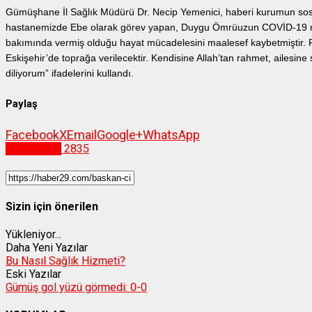
Gümüşhane İl Sağlık Müdürü Dr. Necip Yemenici, haberi kurumun s
hastanemizde Ebe olarak görev yapan, Duygu Ömrüuzun COVİD-19 ne
bakımında vermiş olduğu hayat mücadelesini maalesef kaybetmişti
Eskişehir’de toprağa verilecektir. Kendisine Allah’tan rahmet, ailesin
diliyorum” ifadelerini kullandı.
Paylaş
Facebook
X
Email
Google+
WhatsApp
Gümüşhane
2835
Sizin için önerilen
Yükleniyor...
Daha Yeni Yazılar
Bu Nasıl Sağlık Hizmeti?
Eski Yazılar
Gümüş gol yüzü görmedi: 0-0