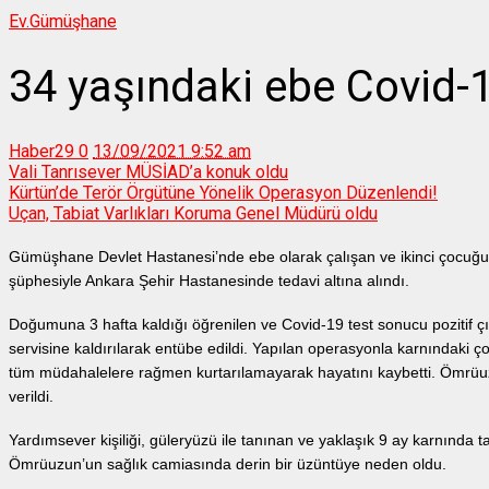
Ev.
Gümüşhane
34 yaşındaki ebe Covid-
Haber29
0
13/09/2021 9:52 am
Vali Tanrısever MÜSİAD’a konuk oldu
Kürtün’de Terör Örgütüne Yönelik Operasyon Düzenlendi!
Uçan, Tabiat Varlıkları Koruma Genel Müdürü oldu
Gümüşhane Devlet Hastanesi’nde ebe olarak çalışan ve ikinci çocuğ
şüphesiyle Ankara Şehir Hastanesinde tedavi altına alındı.
Doğumuna 3 hafta kaldığı öğrenilen ve Covid-19 test sonucu pozitif
servisine kaldırılarak entübe edildi. Yapılan operasyonla karnındaki
tüm müdahalelere rağmen kurtarılamayarak hayatını kaybetti. Ömrüuz
verildi.
Yardımsever kişiliği, güleryüzü ile tanınan ve yaklaşık 9 ay karnınd
Ömrüuzun’un sağlık camiasında derin bir üzüntüye neden oldu.