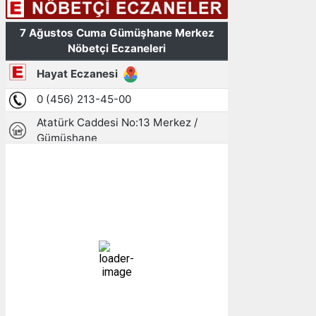
Gümüşhane, TR
16:33,
07/08/2026
28
°C
açık
20 %
1004 mb
4 mph
Bulutlar:
7%
Görünürlük:
10km