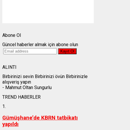
Gündoğumu:
05:24
Gün batımı:
19:30
Weather from OpenWeatherMap
Abone Ol
Güncel haberler almak için abone olun
ALINTI
Birbirinizi sevin Birbirinizi övün Birbirinizle
alışveriş yapın
- Mahmut Oltan Sungurlu
TREND HABERLER
1.
Gümüşhane’de KBRN tatbikatı
yapıldı