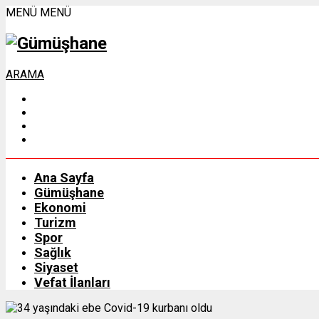
MENÜ
MENÜ
ARAMA
Ana Sayfa
Gümüşhane
Ekonomi
Turizm
Spor
Sağlık
Siyaset
Vefat İlanları