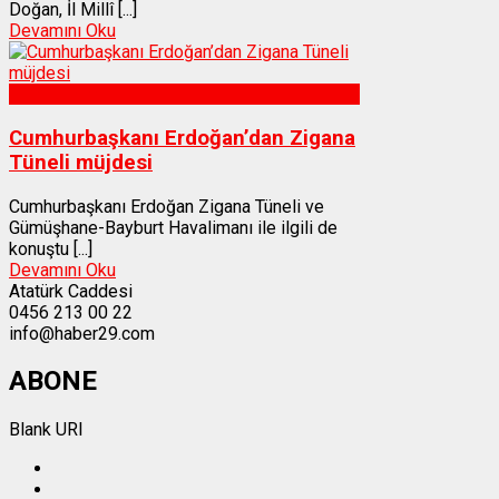
Doğan, İl Millî [...]
Devamını Oku
Gümüşhane
Cumhurbaşkanı Erdoğan’dan Zigana
Tüneli müjdesi
Cumhurbaşkanı Erdoğan Zigana Tüneli ve
Gümüşhane-Bayburt Havalimanı ile ilgili de
konuştu [...]
Devamını Oku
Atatürk Caddesi
0456 213 00 22
info@haber29.com
ABONE
Blank URI