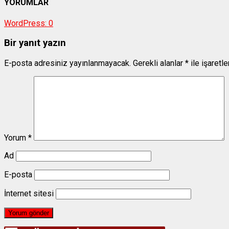
YORUMLAR
WordPress:
0
Bir yanıt yazın
E-posta adresiniz yayınlanmayacak.
Gerekli alanlar
*
ile işaretl
Yorum
*
Ad
E-posta
İnternet sitesi