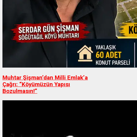
Muhtar Şişman’dan Milli Emlak’a
Çağrı: “Köyümüzün Yapısı
Bozulmasın!”