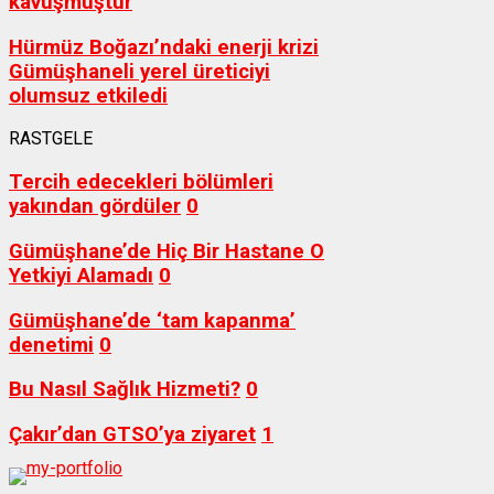
kavuşmuştur
Hürmüz Boğazı’ndaki enerji krizi
Gümüşhaneli yerel üreticiyi
olumsuz etkiledi
RASTGELE
Tercih edecekleri bölümleri
yakından gördüler
0
Gümüşhane’de Hiç Bir Hastane O
Yetkiyi Alamadı
0
Gümüşhane’de ‘tam kapanma’
denetimi
0
Bu Nasıl Sağlık Hizmeti?
0
Çakır’dan GTSO’ya ziyaret
1