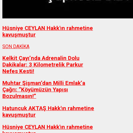
Hüsniye CEYLAN Hakk'ın rahmetine
kavuşmuştur
SON DAKİKA
Kelkit Çayı’nda Adrenalin Dolu
Dakikalar: 3 Kilometrelik Parkur
Nefes Kesti!
Muhtar Şişman’dan Milli Emlak’a
Çağrı: “Köyümüzün Yapısı
Bozulmasın!”
Hatuncuk AKTAŞ Hakk'ın rahmetine
kavuşmuştur
Hüsniye CEYLAN Hakk'ın rahmetine