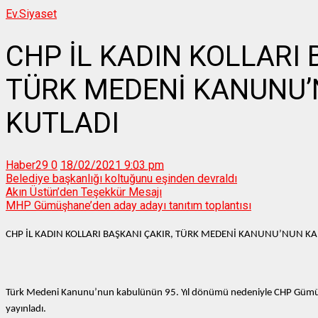
Ev.
Siyaset
CHP İL KADIN KOLLARI 
TÜRK MEDENİ KANUNU
KUTLADI
Haber29
0
18/02/2021 9:03 pm
Belediye başkanlığı koltuğunu eşinden devraldı
Akın Üstün’den Teşekkür Mesajı
MHP Gümüşhane’den aday adayı tanıtım toplantısı
CHP İL KADIN KOLLARI BAŞKANI ÇAKIR, TÜRK MEDENİ KANUNU’NUN K
Türk Medeni Kanunu’nun kabulünün 95. Yıl dönümü nedeniyle CHP Gümüşhan
yayınladı.