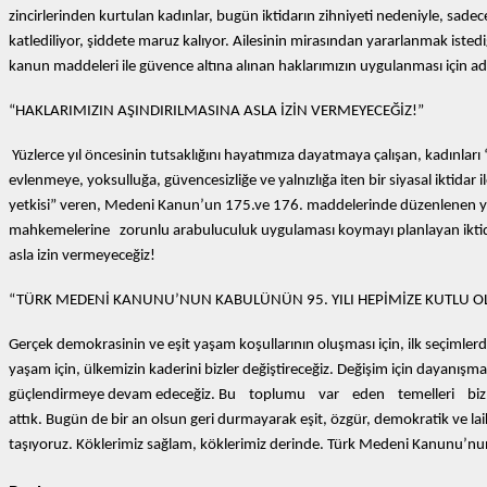
zincirlerinden kurtulan kadınlar, bugün iktidarın zihniyeti nedeniyle, sadec
katlediliyor, şiddete maruz kalıyor. Ailesinin mirasından yararlanmak istedi
kanun maddeleri ile güvence altına alınan haklarımızın uygulanması için a
“HAKLARIMIZIN AŞINDIRILMASINA ASLA İZİN VERMEYECEĞİZ!”
Yüzlerce yıl öncesinin tutsaklığını hayatımıza dayatmaya çalışan, kadınları 
evlenmeye, yoksulluğa, güvencesizliğe ve yalnızlığa iten bir siyasal iktida
yetkisi” veren, Medeni Kanun’un 175.ve 176. maddelerinde düzenlenen y
mahkemelerine zorunlu arabuluculuk uygulaması koymayı planlayan iktidar 
asla izin vermeyeceğiz!
“TÜRK MEDENİ KANUNU’NUN KABULÜNÜN 95. YILI HEPİMİZE KUTLU O
Gerçek demokrasinin ve eşit yaşam koşullarının oluşması için, ilk seçimler
yaşam için, ülkemizin kaderini bizler değiştireceğiz. Değişim için dayanış
güçlendirmeye devam edeceğiz. Bu toplumu var eden temelleri bizler, 
attık. Bugün de bir an olsun geri durmayarak eşit, özgür, demokratik ve lai
taşıyoruz. Köklerimiz sağlam, köklerimiz derinde. Türk Medeni Kanunu’nun