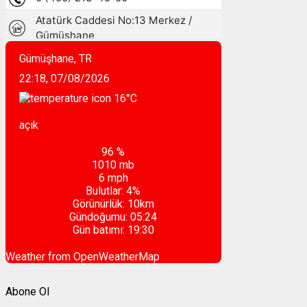
Gümüşhane, TR
22:18,
07/08/2026
16
°C
açık
96 %
1010 mb
6 mph
Bulutlar:
4%
Görünürlük:
10km
Gündoğumu:
05:24
Gün batımı:
19:30
Weather from OpenWeatherMap
Abone Ol