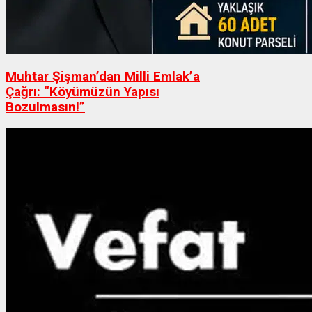
Muhtar Şişman’dan Milli Emlak’a
Çağrı: “Köyümüzün Yapısı
Bozulmasın!”