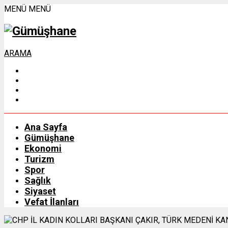
MENÜ
MENÜ
ARAMA
Ana Sayfa
Gümüşhane
Ekonomi
Turizm
Spor
Sağlık
Siyaset
Vefat İlanları