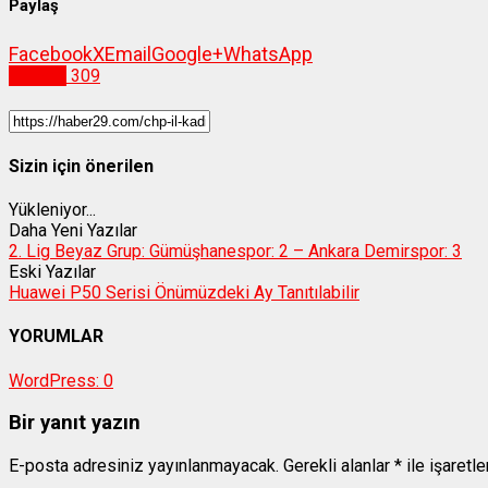
Paylaş
Facebook
X
Email
Google+
WhatsApp
Siyaset
309
Sizin için önerilen
Yükleniyor...
Daha Yeni Yazılar
2. Lig Beyaz Grup: Gümüşhanespor: 2 – Ankara Demirspor: 3
Eski Yazılar
Huawei P50 Serisi Önümüzdeki Ay Tanıtılabilir
YORUMLAR
WordPress:
0
Bir yanıt yazın
E-posta adresiniz yayınlanmayacak.
Gerekli alanlar
*
ile işaretl