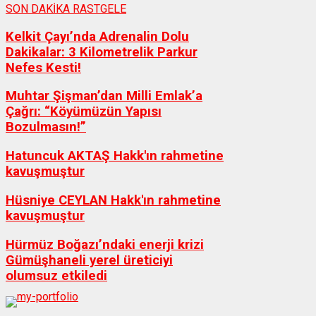
SON DAKİKA
RASTGELE
Kelkit Çayı’nda Adrenalin Dolu
Dakikalar: 3 Kilometrelik Parkur
Nefes Kesti!
Muhtar Şişman’dan Milli Emlak’a
Çağrı: “Köyümüzün Yapısı
Bozulmasın!”
Hatuncuk AKTAŞ Hakk'ın rahmetine
kavuşmuştur
Hüsniye CEYLAN Hakk'ın rahmetine
kavuşmuştur
Hürmüz Boğazı’ndaki enerji krizi
Gümüşhaneli yerel üreticiyi
olumsuz etkiledi