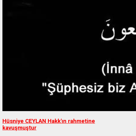
Hüsniye CEYLAN Hakk'ın rahmetine
kavuşmuştur