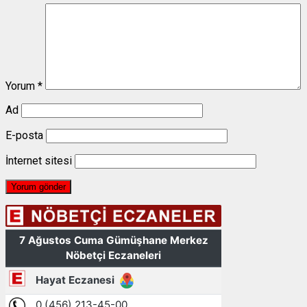
Yorum
*
Ad
E-posta
İnternet sitesi