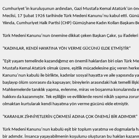
Cumhuriyet’in kuruluşunun ardından, Gazi Mustafa Kemal Atatürk’ün önder
Meclisi, 17 Şubat 1926 tarihinde Türk Medeni Kanunu’nu kabul etti. Günü
Yılında, Cumhuriyet Halk Partisi (CHP) Gümüşhane Kadın Kolları Başkanı Bel
Türk Medeni Kanunu’nun önemine dikkat çeken Başkan Çakır, şu ifadeleri 
“KADINLAR, KENDİ HAYATINA YÖN VERME GÜCÜNÜ ELDE ETMİŞTİR”
“Eşit yaşam temelinde kazandığımız en önemli haklardan biri olan Türk M
Mustafa Kemal Atatürk olmak üzere, eşitlik mücadelesine güç veren herk
Kanunu’nun kabulü ile birlikte, kadınlar sosyal hayatta ve aile yapısınd
başlayıp ölüm sonrasını da kapsayan; bireylerin arasındaki hak temelli iliş
Mahkemelerde tanıklık yapma, evlenme, miras ve boşanma konularında erkek
hakkını da kazanmıştır. Tek eşliliğin ve evliliklerde resmi nikâh yapma zoru
olmaktan kurtularak kendi hayatına yön verme gücünü elde etmiştir.
“KARANLIK ZİHNİYETLERİN ÇÖKMESİ ADINA ÇOK ÖNEMLİ BİR ADIMDIR”
Türk Medeni Kanunu’nun kabulü eşit bir toplum yaratma ve dogmalarla har
bir adımdır. İnsanca yaşayabilmenin koşulunu oluşturan bu hakları kazanm