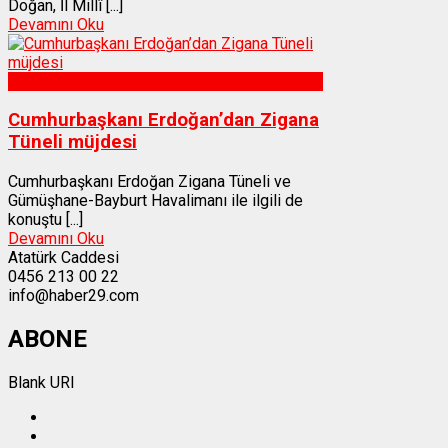
Doğan, İl Millî [...]
Devamını Oku
Gümüşhane
Cumhurbaşkanı Erdoğan’dan Zigana
Tüneli müjdesi
Cumhurbaşkanı Erdoğan Zigana Tüneli ve
Gümüşhane-Bayburt Havalimanı ile ilgili de
konuştu [...]
Devamını Oku
Atatürk Caddesi
0456 213 00 22
info@haber29.com
ABONE
Blank URI