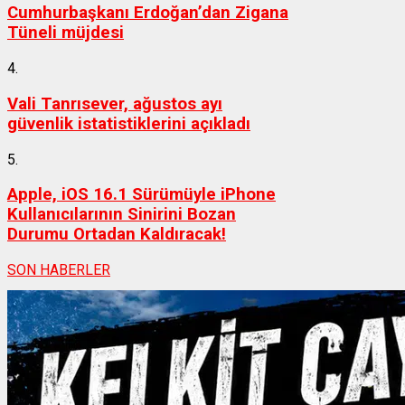
Cumhurbaşkanı Erdoğan’dan Zigana
Tüneli müjdesi
4.
Vali Tanrısever, ağustos ayı
güvenlik istatistiklerini açıkladı
5.
Apple, iOS 16.1 Sürümüyle iPhone
Kullanıcılarının Sinirini Bozan
Durumu Ortadan Kaldıracak!
SON HABERLER