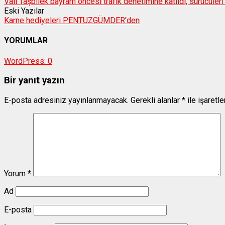
Vali Taşbilek bayram öncesi trafik denetimine katıldı, sürücüleri
Eski Yazılar
Karne hediyeleri PENTUZGÜMDER’den
YORUMLAR
WordPress:
0
Bir yanıt yazın
E-posta adresiniz yayınlanmayacak.
Gerekli alanlar
*
ile işaretl
Yorum
*
Ad
E-posta