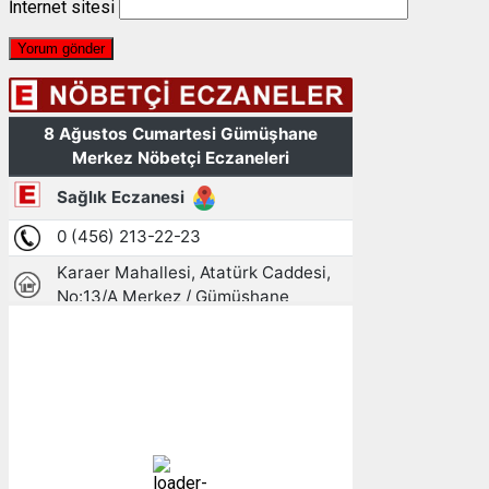
İnternet sitesi
Gümüşhane, TR
14:04,
08/08/2026
28
°C
açık
23 %