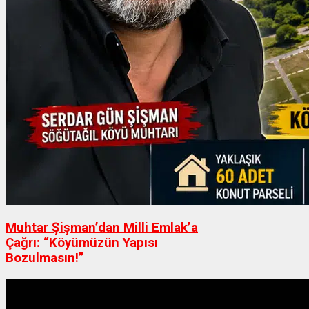
Muhtar Şişman’dan Milli Emlak’a
Çağrı: “Köyümüzün Yapısı
Bozulmasın!”