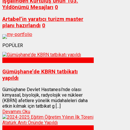
İşgalinden Kurtuluş’unun 103.
Yıldönümü Mesajları
0
Artabel’in yaratıcı turizm master
planı hazırlandı
0
POPÜLER
Sağlık
Gümüşhane’de KBRN tatbikatı
yapıldı
Gümüşhane Devlet Hastanesi'nde olası
kimyasal, biyolojik, radyolojik ve nükleer
(KBRN) afetlere yönelik müdahaleleri daha
etkin kılmak için tatbikat g [...]
Devamını Oku
Gümüşhane