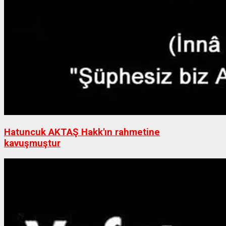
Hatuncuk AKTAŞ Hakk'ın rahmetine
kavuşmuştur