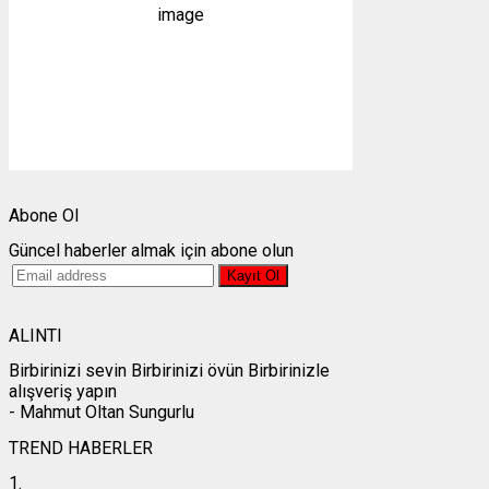
1005 mb
4 mph
Bulutlar:
2%
Görünürlük:
10km
Gündoğumu:
05:25
Gün batımı:
19:28
Weather from OpenWeatherMap
Abone Ol
Güncel haberler almak için abone olun
ALINTI
Birbirinizi sevin Birbirinizi övün Birbirinizle
alışveriş yapın
- Mahmut Oltan Sungurlu
TREND HABERLER
1.