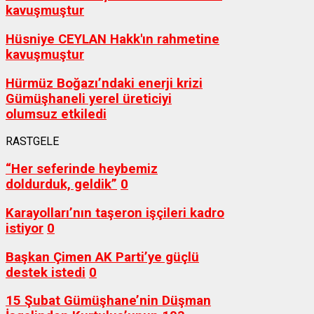
kavuşmuştur
Hüsniye CEYLAN Hakk'ın rahmetine
kavuşmuştur
Hürmüz Boğazı’ndaki enerji krizi
Gümüşhaneli yerel üreticiyi
olumsuz etkiledi
RASTGELE
“Her seferinde heybemiz
doldurduk, geldik”
0
Karayolları’nın taşeron işçileri kadro
istiyor
0
Başkan Çimen AK Parti’ye güçlü
destek istedi
0
15 Şubat Gümüşhane’nin Düşman