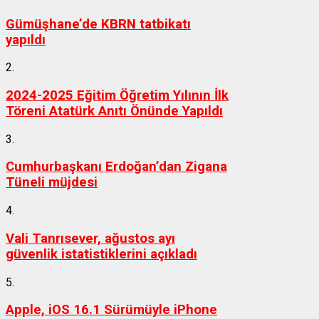
Gümüşhane’de KBRN tatbikatı
yapıldı
2.
2024-2025 Eğitim Öğretim Yılının İlk
Töreni Atatürk Anıtı Önünde Yapıldı
3.
Cumhurbaşkanı Erdoğan’dan Zigana
Tüneli müjdesi
4.
Vali Tanrısever, ağustos ayı
güvenlik istatistiklerini açıkladı
5.
Apple, iOS 16.1 Sürümüyle iPhone