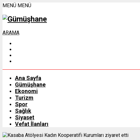
MENÜ
MENÜ
ARAMA
Ana Sayfa
Gümüşhane
Ekonomi
Turizm
Spor
Sağlık
Siyaset
Vefat İlanları