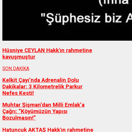
Hüsniye CEYLAN Hakk'ın rahmetine
kavuşmuştur
SON DAKİKA
Kelkit Çayı’nda Adrenalin Dolu
Dakikalar: 3 Kilometrelik Parkur
Nefes Kesti!
Muhtar Şişman’dan Milli Emlak’a
Çağrı: “Köyümüzün Yapısı
Bozulmasın!”
Hatuncuk AKTAŞ Hakk'ın rahmetine