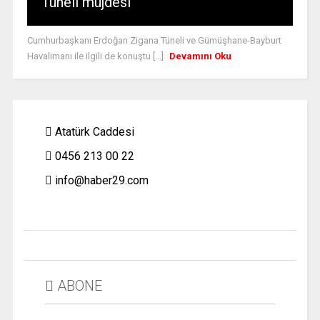
Tüneli müjdesi
Cumhurbaşkanı Erdoğan Zigana Tüneli ve Gümüşhane-Bayburt
Havalimanı ile ilgili de konuştu [...]
Devamını Oku
Atatürk Caddesi
0456 213 00 22
info@haber29.com
ABONE