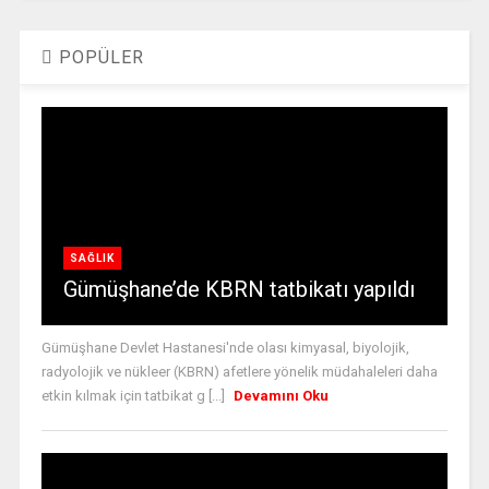
POPÜLER
SAĞLIK
Gümüşhane’de KBRN tatbikatı yapıldı
Gümüşhane Devlet Hastanesi'nde olası kimyasal, biyolojik,
radyolojik ve nükleer (KBRN) afetlere yönelik müdahaleleri daha
etkin kılmak için tatbikat g [...]
Devamını Oku