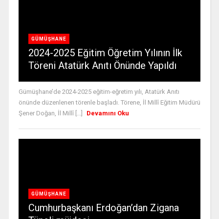
GÜMÜŞHANE
2024-2025 Eğitim Öğretim Yılının İlk
Töreni Atatürk Anıtı Önünde Yapıldı
Gümüşhane’de 2024-2025 eğitim-eğretim yılı, Atatürk Anıtı
önünde düzenlenen törenle başladı. Törene, İl Millî Eğitim Müdürü
Şener Doğan, İl Millî [...]
Devamını Oku
GÜMÜŞHANE
Cumhurbaşkanı Erdoğan’dan Zigana