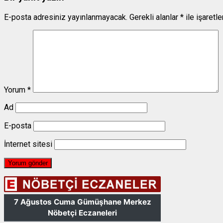
E-posta adresiniz yayınlanmayacak.
Gerekli alanlar
*
ile işaretl
Yorum
*
Ad
E-posta
İnternet sitesi