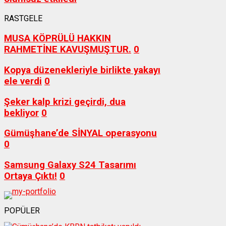
RASTGELE
MUSA KÖPRÜLÜ HAKKIN
RAHMETİNE KAVUŞMUŞTUR.
0
Kopya düzenekleriyle birlikte yakayı
ele verdi
0
Şeker kalp krizi geçirdi, dua
bekliyor
0
Gümüşhane’de SİNYAL operasyonu
0
Samsung Galaxy S24 Tasarımı
Ortaya Çıktı!
0
POPÜLER