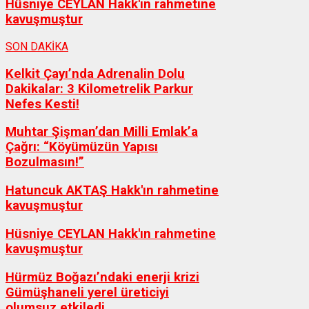
Hüsniye CEYLAN Hakk'ın rahmetine
kavuşmuştur
SON DAKİKA
Kelkit Çayı’nda Adrenalin Dolu
Dakikalar: 3 Kilometrelik Parkur
Nefes Kesti!
Muhtar Şişman’dan Milli Emlak’a
Çağrı: “Köyümüzün Yapısı
Bozulmasın!”
Hatuncuk AKTAŞ Hakk'ın rahmetine
kavuşmuştur
Hüsniye CEYLAN Hakk'ın rahmetine
kavuşmuştur
Hürmüz Boğazı’ndaki enerji krizi
Gümüşhaneli yerel üreticiyi
olumsuz etkiledi