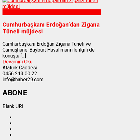
Gümüşhane
Cumhurbaşkanı Erdoğan’dan Zigana
Tüneli müjdesi
Cumhurbaşkanı Erdoğan Zigana Tüneli ve
Gümüşhane-Bayburt Havalimanı ile ilgili de
konuştu [...]
Devamını Oku
Atatürk Caddesi
0456 213 00 22
info@haber29.com
ABONE
Blank URI