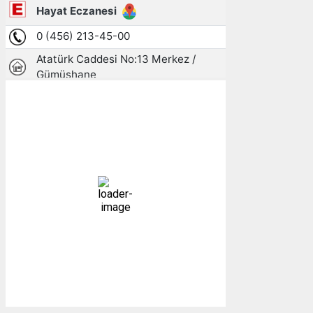
Gümüşhane, TR
20:46,
07/08/2026
17
°C
parçalı az bulutlu
89 %
1009 mb
7 mph
Bulutlar:
29%
Görünürlük:
10km
Gündoğumu:
05:24
Gün batımı:
19:30
Weather from OpenWeatherMap