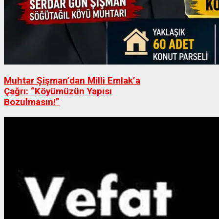
Muhtar Şişman’dan Milli Emlak’a
Çağrı: “Köyümüzün Yapısı
Bozulmasın!”