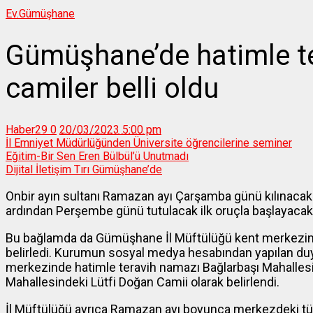
Ev.
Gümüşhane
Gümüşhane’de hatimle te
camiler belli oldu
Haber29
0
20/03/2023 5:00 pm
İl Emniyet Müdürlüğünden Üniversite öğrencilerine seminer
Eğitim-Bir Sen Eren Bülbül’ü Unutmadı
Dijital İletişim Tırı Gümüşhane’de
Onbir ayın sultanı Ramazan ayı Çarşamba günü kılınacak 
ardından Perşembe günü tutulacak ilk oruçla başlayacak
Bu bağlamda da Gümüşhane İl Müftülüğü kent merkezinde
belirledi. Kurumun sosyal medya hesabından yapılan duy
merkezinde hatimle teravih namazı Bağlarbaşı Mahalles
Mahallesindeki Lütfi Doğan Camii olarak belirlendi.
İl Müftülüğü ayrıca Ramazan ayı boyunca merkezdeki tü