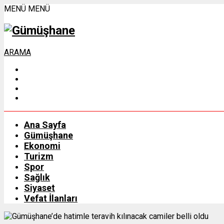
MENÜ
MENÜ
ARAMA
Ana Sayfa
Gümüşhane
Ekonomi
Turizm
Spor
Sağlık
Siyaset
Vefat İlanları