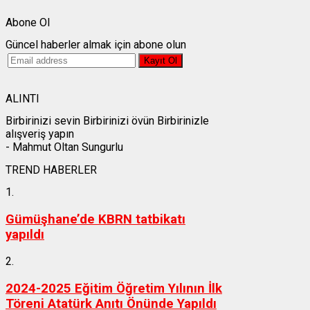
Abone Ol
Güncel haberler almak için abone olun
ALINTI
Birbirinizi sevin Birbirinizi övün Birbirinizle
alışveriş yapın
- Mahmut Oltan Sungurlu
TREND HABERLER
1.
Gümüşhane’de KBRN tatbikatı
yapıldı
2.
2024-2025 Eğitim Öğretim Yılının İlk
Töreni Atatürk Anıtı Önünde Yapıldı