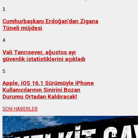
3.
Cumhurbaşkanı Erdoğan’dan Zigana
Tüneli müjdesi
4.
Vali Tanrısever, ağustos ayı
güvenlik istatistiklerini açıkladı
5.
Apple, iOS 16.1 Sürümüyle iPhone
Kullanıcılarının Sinirini Bozan
Durumu Ortadan Kaldıracak!
SON HABERLER