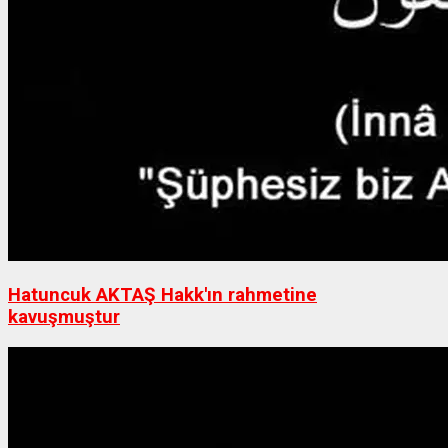
Hatuncuk AKTAŞ Hakk'ın rahmetine
kavuşmuştur