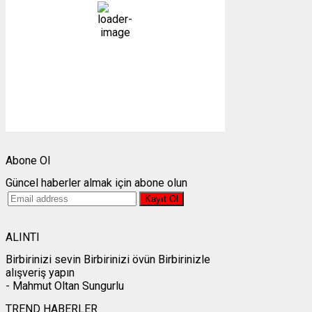
38 %
1008 mb
17 mph
Bulutlar:
0%
Görünürlük:
10km
Gündoğumu:
05:26
Gün batımı:
19:27
Weather from OpenWeatherMap
Abone Ol
Güncel haberler almak için abone olun
ALINTI
Birbirinizi sevin Birbirinizi övün Birbirinizle
alışveriş yapın
- Mahmut Oltan Sungurlu
TREND HABERLER