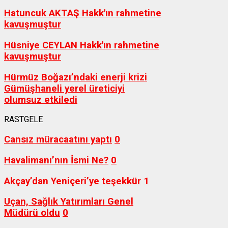
Hatuncuk AKTAŞ Hakk'ın rahmetine
kavuşmuştur
Hüsniye CEYLAN Hakk'ın rahmetine
kavuşmuştur
Hürmüz Boğazı’ndaki enerji krizi
Gümüşhaneli yerel üreticiyi
olumsuz etkiledi
RASTGELE
Cansız müracaatını yaptı
0
Havalimanı’nın İsmi Ne?
0
Akçay’dan Yeniçeri’ye teşekkür
1
Uçan, Sağlık Yatırımları Genel
Müdürü oldu
0