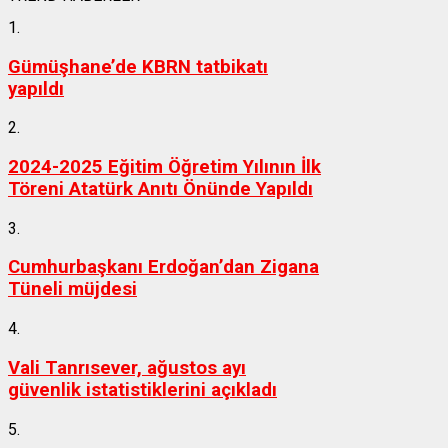
1.
Gümüşhane’de KBRN tatbikatı
yapıldı
2.
2024-2025 Eğitim Öğretim Yılının İlk
Töreni Atatürk Anıtı Önünde Yapıldı
3.
Cumhurbaşkanı Erdoğan’dan Zigana
Tüneli müjdesi
4.
Vali Tanrısever, ağustos ayı
güvenlik istatistiklerini açıkladı
5.