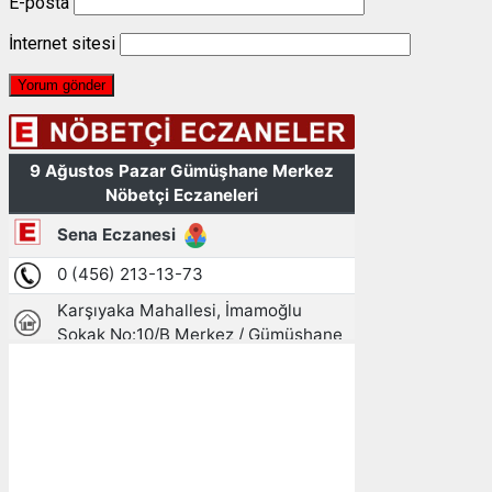
E-posta
İnternet sitesi
Gümüşhane, TR
14:59,
09/08/2026
25
°C
hafif yağmur