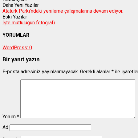
Daha Yeni Yazılar
Atatürk Parkı’ndaki yenileme çalışmalarına devam ediyor.
Eski Yazılar
İşte mutluluğun fotoğrafı
YORUMLAR
WordPress:
0
Bir yanıt yazın
E-posta adresiniz yayınlanmayacak.
Gerekli alanlar
*
ile işaretl
Yorum
*
Ad