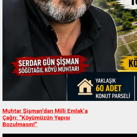
Muhtar Şişman’dan Milli Emlak’a
Çağrı: “Köyümüzün Yapısı
Bozulmasın!”