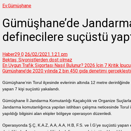
Ev.
Gümüşhane
Gümüşhane’de Jandarma 
definecilere suçüstü yap
Haber29
0
26/02/2021 1:21 pm
Bektaş: Siyonistlerden dost olmaz
En Uygun Trafik Sigortası Nasıl Bulunur? 2026 İçin 7 Kritik İpucu
Gümüşhane’de 2020 yılında 2 bin 450 gıda denetimi gerçekleştir
Gümüşhane’nin Torul ilçesinde evlerinin altında 12 metre derinliğinde
yapan 7 kişi suçüstü yakalandı.
Gümüşhane İl Jandarma Komutanlığı Kaçakçılık ve Organize Suçlarl
Jandarma komutanlığınca yapılan istihbarı çalışma neticesinde Torul i
yapıldığı bilgisini alan ekipler bölgeye operasyon düzenledi.
Operasyonda Ş.Ç, K.A.Z, A.A, A.A, H.B, F.S. ve İ.G’ye suçüstü yapan e