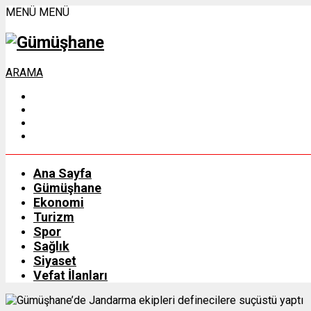
MENÜ
MENÜ
ARAMA
Ana Sayfa
Gümüşhane
Ekonomi
Turizm
Spor
Sağlık
Siyaset
Vefat İlanları