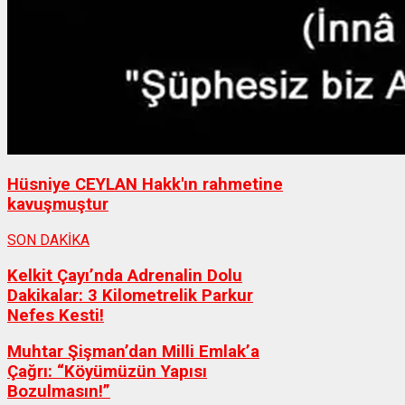
Hüsniye CEYLAN Hakk'ın rahmetine
kavuşmuştur
SON DAKİKA
Kelkit Çayı’nda Adrenalin Dolu
Dakikalar: 3 Kilometrelik Parkur
Nefes Kesti!
Muhtar Şişman’dan Milli Emlak’a
Çağrı: “Köyümüzün Yapısı
Bozulmasın!”