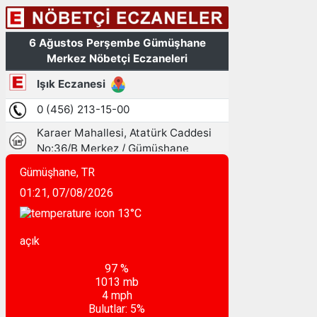
Gümüşhane, TR
01:21,
07/08/2026
13
°C
açık
97 %
1013 mb
4 mph
Bulutlar:
5%