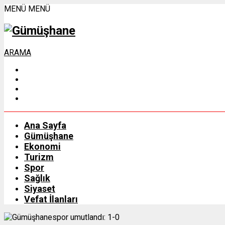
MENÜ
MENÜ
ARAMA
Ana Sayfa
Gümüşhane
Ekonomi
Turizm
Spor
Sağlık
Siyaset
Vefat İlanları