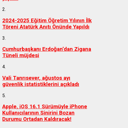
2.
2024-2025 Eğitim Öğretim Yılının İlk
Töreni Atatürk Anıtı Önünde Yapıldı
3.
Cumhurbaşkanı Erdoğan’dan Zigana
Tüneli müjdesi
4.
Vali Tanrısever, ağustos ayı
güvenlik istatistiklerini açıkladı
5.
Apple, iOS 16.1 Sürümüyle iPhone
Kullanıcılarının Sinirini Bozan
Durumu Ortadan Kaldıracak!