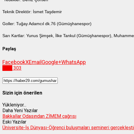
Teknik Direktör: İsmet Taşdemir
Goller: Tuğay Adamcıl dk.76 (Gümüşhanespor)
Sarı Kartlar: Yunus Şimşek, İlke Tankul (Gümüşhanespor), Muhamme
Paylaş
Facebook
X
Email
Google+
WhatsApp
Spor
303
Sizin için önerilen
Yükleniyor...
Daha Yeni Yazılar
Bakkallar Odasından ZİMEM çağrısı
Eski Yazılar
Üniversite-İş Dünyası-Öğrenci buluşmaları semineri gerçekleştir