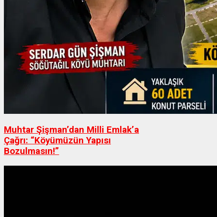
Muhtar Şişman’dan Milli Emlak’a
Çağrı: “Köyümüzün Yapısı
Bozulmasın!”