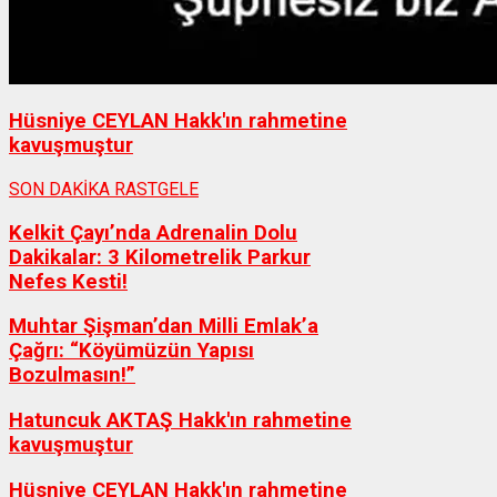
Hüsniye CEYLAN Hakk'ın rahmetine
kavuşmuştur
SON DAKİKA
RASTGELE
Kelkit Çayı’nda Adrenalin Dolu
Dakikalar: 3 Kilometrelik Parkur
Nefes Kesti!
Muhtar Şişman’dan Milli Emlak’a
Çağrı: “Köyümüzün Yapısı
Bozulmasın!”
Hatuncuk AKTAŞ Hakk'ın rahmetine
kavuşmuştur
Hüsniye CEYLAN Hakk'ın rahmetine