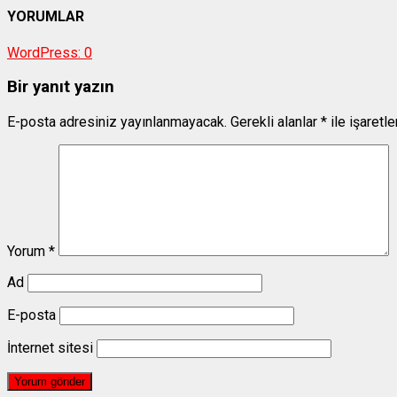
YORUMLAR
WordPress:
0
Bir yanıt yazın
E-posta adresiniz yayınlanmayacak.
Gerekli alanlar
*
ile işaretl
Yorum
*
Ad
E-posta
İnternet sitesi