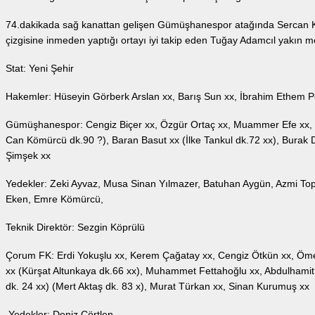
74.dakikada sağ kanattan gelişen Gümüşhanespor atağında Sercan Ka
çizgisine inmeden yaptığı ortayı iyi takip eden Tuğay Adamcıl yakın 
Stat: Yeni Şehir
Hakemler: Hüseyin Görberk Arslan xx, Barış Sun xx, İbrahim Ethem P
Gümüşhanespor: Cengiz Biçer xx, Özgür Ortaç xx, Muammer Efe xx, 
Can Kömürcü dk.90 ?), Baran Basut xx (İlke Tankul dk.72 xx), Burak
Şimşek xx
Yedekler: Zeki Ayvaz, Musa Sinan Yılmazer, Batuhan Aygün, Azmi To
Eken, Emre Kömürcü,
Teknik Direktör: Sezgin Köprülü
Çorum FK: Erdi Yokuşlu xx, Kerem Çağatay xx, Cengiz Ötkün xx, Öme
xx (Kürşat Altunkaya dk.66 xx), Muhammet Fettahoğlu xx, Abdulhamit Y
dk. 24 xx) (Mert Aktaş dk. 83 x), Murat Türkan xx, Sinan Kurumuş xx
Yedekler: Deniz Çörtlen