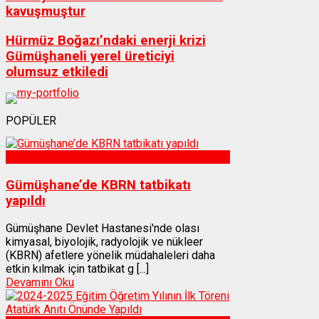
kavuşmuştur
Hürmüz Boğazı’ndaki enerji krizi
Gümüşhaneli yerel üreticiyi
olumsuz etkiledi
POPÜLER
Sağlık
Gümüşhane’de KBRN tatbikatı
yapıldı
Gümüşhane Devlet Hastanesi'nde olası
kimyasal, biyolojik, radyolojik ve nükleer
(KBRN) afetlere yönelik müdahaleleri daha
etkin kılmak için tatbikat g [...]
Devamını Oku