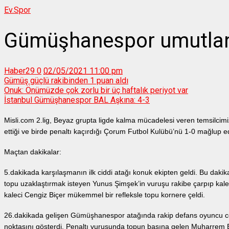
Ev.
Spor
Gümüşhanespor umutlan
Haber29
0
02/05/2021 11:00 pm
Gümüş güçlü rakibinden 1 puan aldı
Onuk: Önümüzde çok zorlu bir üç haftalık periyot var
İstanbul Gümüşhanespor BAL Aşkına: 4-3
Misli.com 2.lig, Beyaz grupta ligde kalma mücadelesi veren temsilc
ettiği ve birde penaltı kaçırdığı Çorum Futbol Kulübü’nü 1-0 mağlup ed
Maçtan dakikalar:
5.dakikada karşılaşmanın ilk ciddi atağı konuk ekipten geldi. Bu da
topu uzaklaştırmak isteyen Yunus Şimşek’in vuruşu rakibe çarpıp ka
kaleci Cengiz Biçer mükemmel bir refleksle topu kornere çeldi.
26.dakikada gelişen Gümüşhanespor atağında rakip defans oyuncu c
noktasını gösterdi. Penaltı vuruşunda topun başına gelen Muharrem Ef