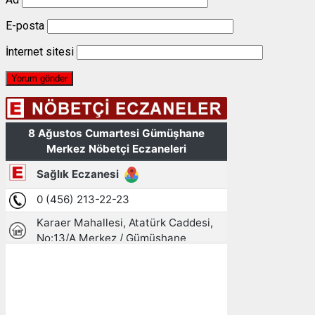
E-posta
İnternet sitesi
Gümüşhane, TR
11:16,
08/08/2026
25
°C