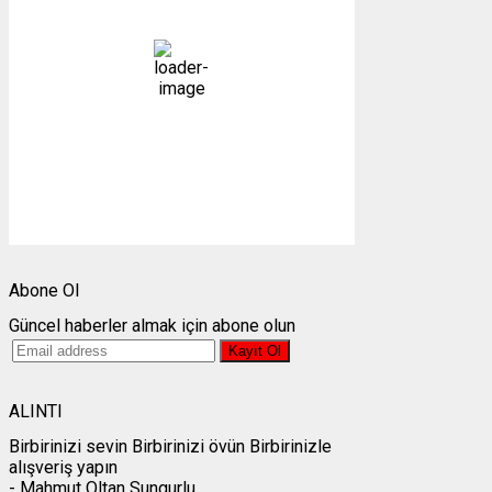
açık
37 %
1007 mb
1 mph
Bulutlar:
0%
Görünürlük:
10km
Gündoğumu:
05:25
Gün batımı:
19:28
Weather from OpenWeatherMap
Abone Ol
Güncel haberler almak için abone olun
ALINTI
Birbirinizi sevin Birbirinizi övün Birbirinizle
alışveriş yapın
- Mahmut Oltan Sungurlu