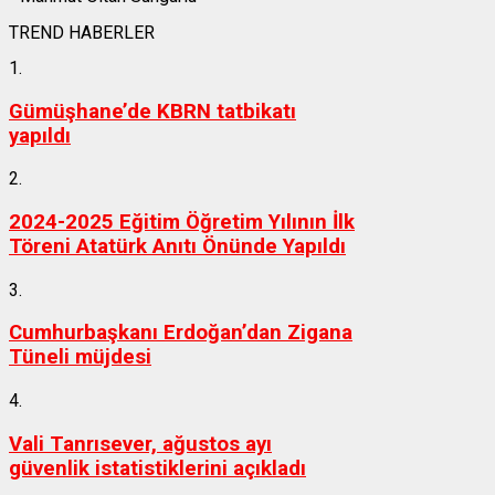
TREND HABERLER
1.
Gümüşhane’de KBRN tatbikatı
yapıldı
2.
2024-2025 Eğitim Öğretim Yılının İlk
Töreni Atatürk Anıtı Önünde Yapıldı
3.
Cumhurbaşkanı Erdoğan’dan Zigana
Tüneli müjdesi
4.
Vali Tanrısever, ağustos ayı
güvenlik istatistiklerini açıkladı