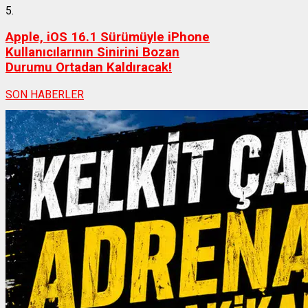
5.
Apple, iOS 16.1 Sürümüyle iPhone
Kullanıcılarının Sinirini Bozan
Durumu Ortadan Kaldıracak!
SON HABERLER