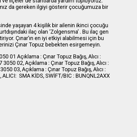
ve ilçeler de stantlarda yardım topluyoruz.
mız da gereken ilgiyi gösterir çocuğumuza bir
de yaşayan 4 kişilik bir ailenin ikinci çocuğu
tdışındaki ilaç olan ‘Zolgensma’ . Bu ilaç gen
riyor. Çınar’ın en iyi etkiyi alabilmesi için bu
eklerinizi Çınar Topuz bebekten esirgemeyin.
 01 ‌Açıklama : Çınar Topuz Bağış, Alıcı :
50 02, ‌Açıklama : Çınar Topuz Bağış, Alıcı :
0 03, ‌Açıklama : Çınar Topuz Bağış, Alıcı :
, ‌ALICI: SMA KİDS, SWİFT/‌BIC : BUNQNL2AXX