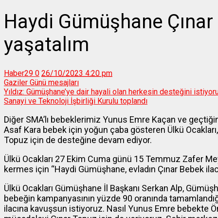
Haydi Gümüşhane Çınar 
yaşatalım
Haber29
0
26/10/2023 4:20 pm
Gaziler Günü mesajları
Yıldız: Gümüşhane’ye dair hayali olan herkesin desteğini istiyo
Sanayi ve Teknoloji İşbirliği Kurulu toplandı
Diğer SMA’lı bebeklerimiz Yunus Emre Kaçan ve geçti
Asaf Kara bebek için yoğun çaba gösteren Ülkü Ocakları
Topuz için de desteğine devam ediyor.
Ülkü Ocakları 27 Ekim Cuma günü 15 Temmuz Zafer Meyd
kermes için “Haydi Gümüşhane, evladın Çınar Bebek ilacın
Ülkü Ocakları Gümüşhane İl Başkanı Serkan Alp, Gümüşha
bebeğin kampanyasının yüzde 90 oranında tamamlandığın
ilacına kavuşsun istiyoruz. Nasıl Yunus Emre bebekte 