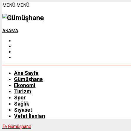
MENÜ
MENÜ
ARAMA
Ana Sayfa
Gümüşhane
Ekonomi
Turizm
Spor
Sağlık
Siyaset
Vefat İlanları
Ev.
Gümüşhane