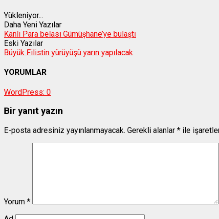
Yükleniyor...
Daha Yeni Yazılar
Kanlı Para belası Gümüşhane’ye bulaştı
Eski Yazılar
Büyük Filistin yürüyüşü yarın yapılacak
YORUMLAR
WordPress:
0
Bir yanıt yazın
E-posta adresiniz yayınlanmayacak.
Gerekli alanlar
*
ile işaretl
Yorum
*
Ad