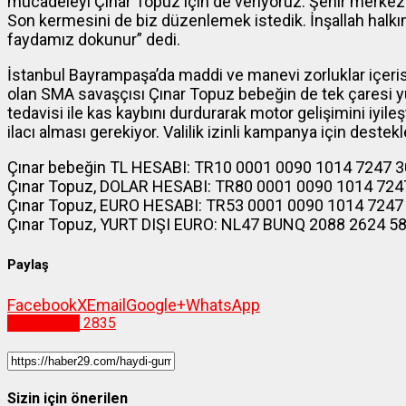
mücadeleyi Çınar Topuz için de veriyoruz. Şehir merkezi 
Son kermesini de biz düzenlemek istedik. İnşallah halkı
faydamız dokunur” dedi.
İstanbul Bayrampaşa’da maddi ve manevi zorluklar içerisin
olan SMA savaşçısı Çınar Topuz bebeğin de tek çaresi yur
tedavisi ile kas kaybını durdurarak motor gelişimini iyileşti
ilacı alması gerekiyor. Valilik izinli kampanya için dest
Çınar bebeğin TL HESABI: TR10 0001 0090 1014 7247 3050
Çınar Topuz, DOLAR HESABI: TR80 0001 0090 1014 7247 30
Çınar Topuz, EURO HESABI: TR53 0001 0090 1014 7247 305
Çınar Topuz, YURT DIŞI EURO: NL47 BUNQ 2088 2624 58
Paylaş
Facebook
X
Email
Google+
WhatsApp
Gümüşhane
2835
Sizin için önerilen