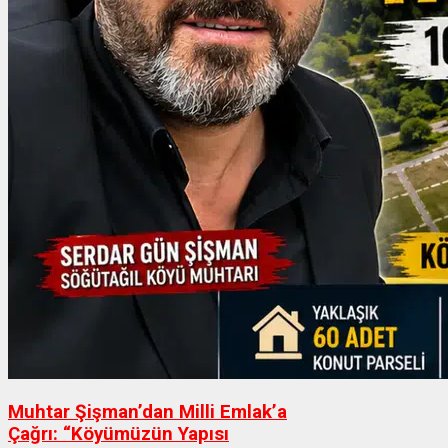
Muhtar Şişman’dan Milli Emlak’a
Çağrı: “Köyümüzün Yapısı