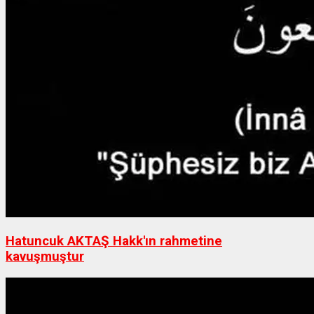
Hatuncuk AKTAŞ Hakk'ın rahmetine
kavuşmuştur