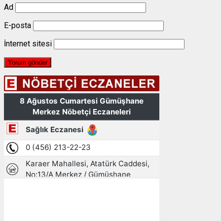
Ad
E-posta
İnternet sitesi
Gümüşhane, TR
10:47,
08/08/2026
25
°C