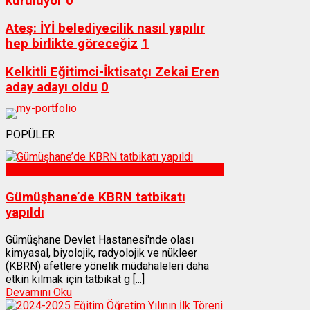
kuruluyor
0
Ateş: İYİ belediyecilik nasıl yapılır
hep birlikte göreceğiz
1
Kelkitli Eğitimci-İktisatçı Zekai Eren
aday adayı oldu
0
POPÜLER
Sağlık
Gümüşhane’de KBRN tatbikatı
yapıldı
Gümüşhane Devlet Hastanesi'nde olası
kimyasal, biyolojik, radyolojik ve nükleer
(KBRN) afetlere yönelik müdahaleleri daha
etkin kılmak için tatbikat g [...]
Devamını Oku