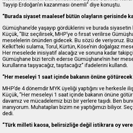
Tayyip Erdoğan’ın kazanması önemli” diye konuştu.
“Burada siyaset maalesef bütün olayların gerisinde k
Gümüşhane’de yaşayıp gördüklerini ve burada siyasetin b
Küçük, “Biz seçilirsek, MHP’ye o fırsat verilirse Gümüş
meselelerin önünden gidecek. Bu sözü de veriyoruz. B
Kelkit’teki sulama, Torul, Kürtün, Köse’nin doğalgaz m
Her meselede inisiyatif alacağız ve sonuna kadar takipçis
Gümüşhane bizi tercih ederse Gümüşhane’nin her mesel
kurullarına taşıyacağız, taşıtacağız” ifadelerini kullandı.
“Her meseleyi 1 saat içinde bakanın önüne götürece
MHP’de 4 dönemdir MYK üyeliği yaptığını ve herkesle iliş
Küçük, “Her meseleyi 1 saat içinde bakanın önüne götü
davamız ve mücadelemiz bizi bir yerlere taşıdı. Ben b
inanıyorum. Muhatapları bizim ne yaptığımızı biliyor. Se
dedi.
“Türk milleti kaosa, belirsizliğe değil istikrara oy ver