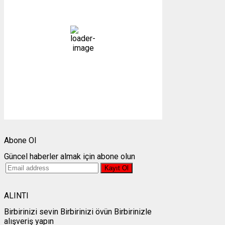
açık
37 %
1007 mb
1 mph
Bulutlar:
0%
Görünürlük:
10km
Gündoğumu:
05:25
Gün batımı:
19:28
Weather from OpenWeatherMap
Abone Ol
Güncel haberler almak için abone olun
ALINTI
Birbirinizi sevin Birbirinizi övün Birbirinizle
alışveriş yapın