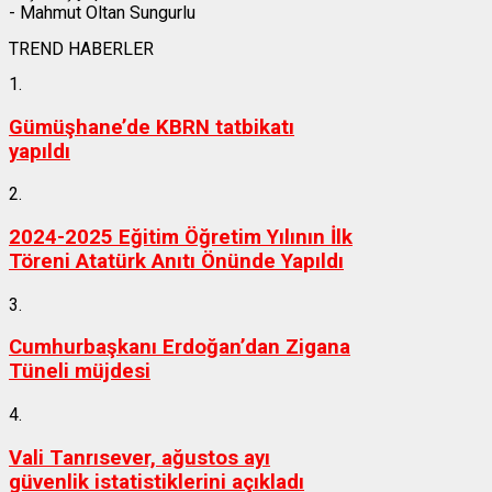
- Mahmut Oltan Sungurlu
TREND HABERLER
1.
Gümüşhane’de KBRN tatbikatı
yapıldı
2.
2024-2025 Eğitim Öğretim Yılının İlk
Töreni Atatürk Anıtı Önünde Yapıldı
3.
Cumhurbaşkanı Erdoğan’dan Zigana
Tüneli müjdesi
4.
Vali Tanrısever, ağustos ayı
güvenlik istatistiklerini açıkladı