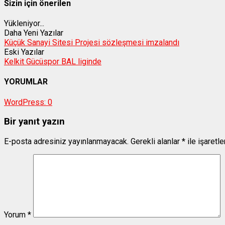
Sizin için önerilen
Yükleniyor...
Daha Yeni Yazılar
Küçük Sanayi Sitesi Projesi sözleşmesi imzalandı
Eski Yazılar
Kelkit Gücüspor BAL liginde
YORUMLAR
WordPress:
0
Bir yanıt yazın
E-posta adresiniz yayınlanmayacak.
Gerekli alanlar
*
ile işaretl
Yorum
*