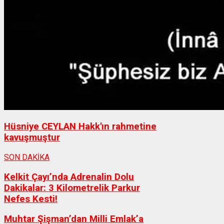
Hüsniye CEYLAN Hakk'ın rahmetine
kavuşmuştur
SON DAKİKA
Kelkit Çayı’nda Adrenalin Dolu
Dakikalar: 3 Kilometrelik Parkur
Nefes Kesti!
Muhtar Şişman’dan Milli Emlak’a