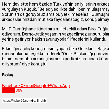
Hem devlette hem özelde Türkiye’nin en iyilerinin arkad
vurgulayan Küçük, “Belediyecilikte dahil benim ulaşam
Sorunları da görüyoruz ama bu yetki meselesi. Gümüşhan
arkadaşlarımızdan mutlaka faydalanacağız, sonuç almaya 
MHP Gümüşhane ikinci sıra milletvekili adayı Birol Tuğl
ediyorum. Demokratik yaşamın vazgeçilmez unsuru olan 
yerine getiriyor, hakkı savunuyorlar” ifadelerini kullandı.
Etkinliğin açılış konuşmasını yapan Ülkü Ocakları İl Başka
mensuplarına teşekkür ederek “Ocak Başkanlığı görevimi
basın mensubu arkadaşlarımızla partimiz arasında köprü 
diliyorum” diye konuştu.
Paylaş
Facebook
X
Email
Google+
WhatsApp
Siyaset
309