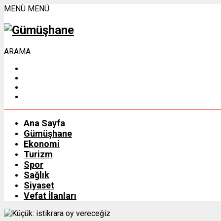
MENÜ
MENÜ
ARAMA
Ana Sayfa
Gümüşhane
Ekonomi
Turizm
Spor
Sağlık
Siyaset
Vefat İlanları