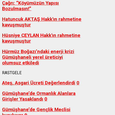
Çağrı: “Köyümüzün Yapısı
Bozulmasın!”
Hatuncuk AKTAŞ Hakk'ın rahmetine
kavuşmuştur
Hüsniye CEYLAN Hakk'ın rahmetine
kavuşmuştur
Hürmüz Boğazı’ndaki enerji krizi
Gümüşhaneli yerel üreticiyi
olumsuz etkiledi
RASTGELE
Ateş, Asgari Ücreti Değerlendirdi
0
Gümüşhane’de Ormanlık Alanlara
Girişler Yasaklandı
0
Gümüşhane’de Gençlik Meclisi