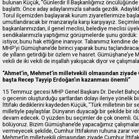
bulunan Küçük, “Günlerdir İl Başkanlığımız öncülüğün
başlattı. Önce aday adaylarımızla sahada gezdik. Adaylık
Torul ilçemizden başlayarak kurum ziyaretlerimize başladı
umutlandıracak bir manzarayla karşı karşıyayız. Seçimle
başkanlarımızdan, il genel meclisi, belediye meclisi üyel
sendikalarımızla yaptığımız görüşmelerde şunu gördük: MH
istiyor, bunu hak ettiğine inanıyor. Tabanımız kendine 
MHP’yi Gümüşhane’de birinci yaparak bunu taçlandıraca
de yılların getirdiği bir özlem ve hasret. Gümüşhane’ye
vekili de iki vekili de inşallah yakışacak diyor ve çalışm
“Ahmet’in, Mehmet’in milletvekili olmasından ziyade 
başta Recep Tayyip Erdoğan’ın kazanması önemli”
15 Temmuz gecesi MHP Genel Başkanı Dr. Devlet Bahçe
o gecenin oluşturduğu şartlardan dolayı ileriye yönelik 
İttifakı dediklerini kaydeden Küçük, “Türk milletinin bir
milletiyle paylaştılar. Dünyanın duyacağı bir şekilde bir 
devam edecek. O yüzden bu seçimler de çok önemli. Gü
bölüyoruz. Bizim Gümüşhane’de yapacağımız çalışmalar T
vermeyecek şekilde, Cumhur İttifakının ruhuna zarar ve
Mehmet’in milletvekili olmasından ziyade Cumhur İttifak