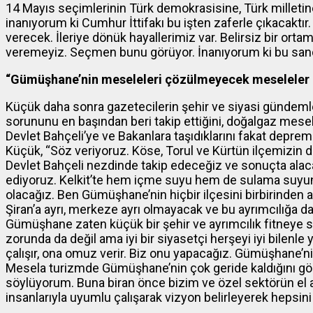
14 Mayıs seçimlerinin Türk demokrasisine, Türk milletine
inanıyorum ki Cumhur İttifakı bu işten zaferle çıkacaktır. T
verecek. İleriye dönük hayallerimiz var. Belirsiz bir ort
veremeyiz. Seçmen bunu görüyor. İnanıyorum ki bu sand
“Gümüşhane’nin meseleleri çözülmeyecek meseleler 
Küçük daha sonra gazetecilerin şehir ve siyasi gündemle i
sorununu en başından beri takip ettiğini, doğalgaz mesele
Devlet Bahçeli’ye ve Bakanlara taşıdıklarını fakat depre
Küçük, “Söz veriyoruz. Köse, Torul ve Kürtün ilçemizin
Devlet Bahçeli nezdinde takip edeceğiz ve sonuçta alacağı
ediyoruz. Kelkit’te hem içme suyu hem de sulama suyund
olacağız. Ben Gümüşhane’nin hiçbir ilçesini birbirinden 
Şiran’a ayrı, merkeze ayrı olmayacak ve bu ayrımcılığa 
Gümüşhane zaten küçük bir şehir ve ayrımcılık fitneye s
zorunda da değil ama iyi bir siyasetçi herşeyi iyi bilenle
çalışır, ona omuz verir. Biz onu yapacağız. Gümüşhane’
Mesela turizmde Gümüşhane’nin çok geride kaldığını g
söylüyorum. Buna biran önce bizim ve özel sektörün el at
insanlarıyla uyumlu çalışarak vizyon belirleyerek hepsini 