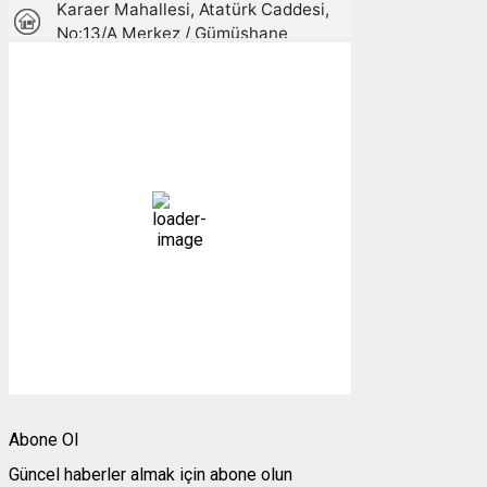
Gümüşhane, TR
15:31,
08/08/2026
29
°C
açık
23 %
1004 mb
5 mph
Bulutlar:
3%
Görünürlük:
10km
Gündoğumu:
05:25
Gün batımı:
19:28
Weather from OpenWeatherMap
Abone Ol
Güncel haberler almak için abone olun