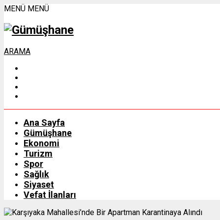
MENÜ
MENÜ
ARAMA
Ana Sayfa
Gümüşhane
Ekonomi
Turizm
Spor
Sağlık
Siyaset
Vefat İlanları