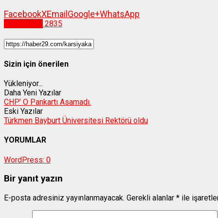
Facebook
X
Email
Google+
WhatsApp
Gümüşhane
2835
Sizin için önerilen
Yükleniyor...
Daha Yeni Yazılar
CHP’ O Pankartı Asamadı.
Eski Yazılar
Türkmen Bayburt Üniversitesi Rektörü oldu
YORUMLAR
WordPress:
0
Bir yanıt yazın
E-posta adresiniz yayınlanmayacak.
Gerekli alanlar
*
ile işaretl