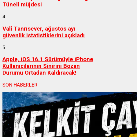
Tüneli müjdesi
4.
Vali Tanrısever, ağustos ayı
güvenlik istatistiklerini açıkladı
5.
Apple, iOS 16.1 Sürümüyle iPhone
Kullanıcılarının Sinirini Bozan
Durumu Ortadan Kaldıracak!
SON HABERLER