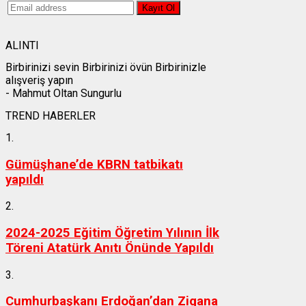
ALINTI
Birbirinizi sevin Birbirinizi övün Birbirinizle
alışveriş yapın
- Mahmut Oltan Sungurlu
TREND HABERLER
1.
Gümüşhane’de KBRN tatbikatı
yapıldı
2.
2024-2025 Eğitim Öğretim Yılının İlk
Töreni Atatürk Anıtı Önünde Yapıldı
3.
Cumhurbaşkanı Erdoğan’dan Zigana