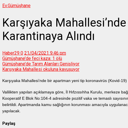
Ev.
Gümüşhane
Karşıyaka Mahallesi’nde
Karantinaya Alındı
Haber29
0
21/04/2021 9:46 pm
Gümüşhane’de feci kaza: 1 ölü
Gümüşhane’de Tarım Alanları Genişliyor
Karşıyaka Mahallesi okuluna kavuşuyor
Karşıyaka Mahallesi’nde bir apartman yeni tip koronavirüs (Kovid-19) 
Valilikten yapılan açıklamaya göre, İl Hıfzıssıhha Kurulu, merkeze ba
Kooperatif E Blok No:104-4 adresinde pozitif vaka ve temaslı sayısını
belirtildi. Apartmanda kamu sağlığının korunması amacıyla uygulanaca
yapılacak.
Paylaş