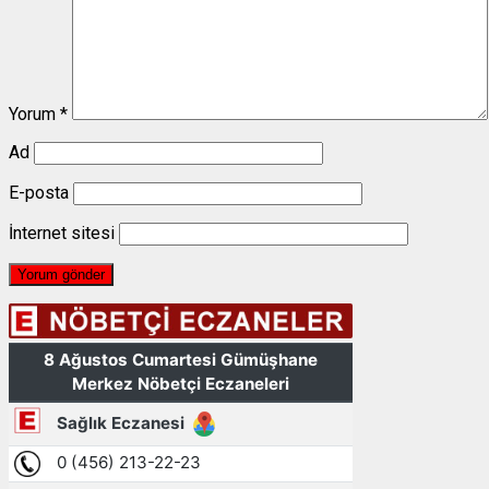
Yorum
*
Ad
E-posta
İnternet sitesi