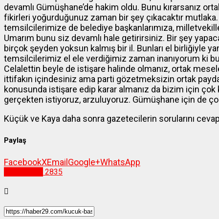
devamlı Gümüşhane’de hakim oldu. Bunu kırarsanız ortak a
fikirleri yoğurduğunuz zaman bir şey çıkacaktır mutlak
temsilcilerimize de belediye başkanlarımıza, milletvekil
Umarım bunu siz devamlı hale getirirsiniz. Bir şey yapa
birçok şeyden yoksun kalmış bir il. Bunları el birliğiyle yan
temsilcilerimiz el ele verdiğimiz zaman inanıyorum ki bu
Celalettin beyle de istişare halinde olmanız, ortak me
ittifakın içindesiniz ama parti gözetmeksizin ortak pa
konusunda istişare edip karar almanız da bizim için çok
gerçekten istiyoruz, arzuluyoruz. Gümüşhane için de çok 
Küçük ve Kaya daha sonra gazetecilerin sorularını cevap
Paylaş
Facebook
X
Email
Google+
WhatsApp
Gümüşhane
2835