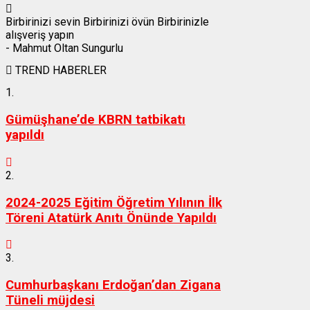
Birbirinizi sevin Birbirinizi övün Birbirinizle
alışveriş yapın
- Mahmut Oltan Sungurlu
TREND HABERLER
1.
Gümüşhane’de KBRN tatbikatı
yapıldı
2.
2024-2025 Eğitim Öğretim Yılının İlk
Töreni Atatürk Anıtı Önünde Yapıldı
3.
Cumhurbaşkanı Erdoğan’dan Zigana
Tüneli müjdesi