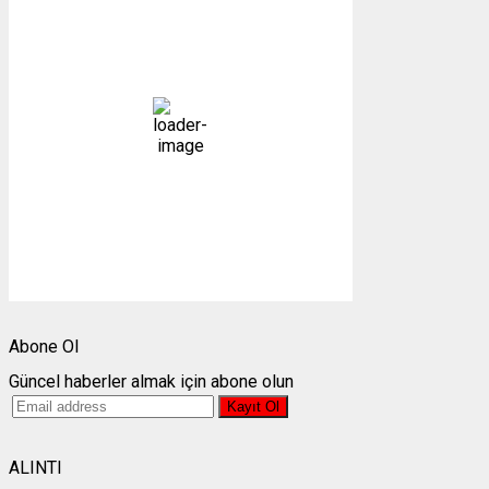
08:29,
06/08/2026
17
°C
açık
57 %
1014 mb
3 mph
Bulutlar:
2%
Görünürlük:
10km
Gündoğumu:
05:23
Gün batımı:
19:31
Weather from OpenWeatherMap
Abone Ol
Güncel haberler almak için abone olun
ALINTI