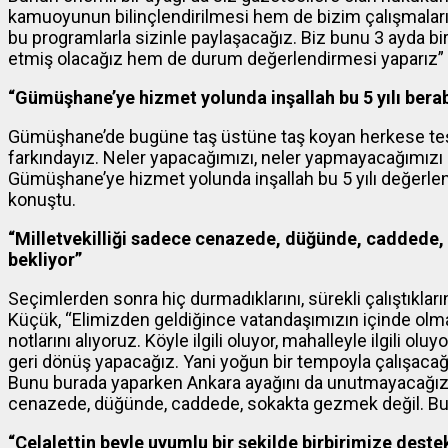
kamuoyunun bilinçlendirilmesi hem de bizim çalışmalarımız
bu programlarla sizinle paylaşacağız. Biz bunu 3 ayda 
etmiş olacağız hem de durum değerlendirmesi yaparız” 
“Gümüşhane’ye hizmet yolunda inşallah bu 5 yılı ber
Gümüşhane’de bugüne taş üstüne taş koyan herkese t
farkındayız. Neler yapacağımızı, neler yapmayacağımızı
Gümüşhane’ye hizmet yolunda inşallah bu 5 yılı değerlendir
konuştu.
“Milletvekilliği sadece cenazede, düğünde, caddede,
bekliyor”
Seçimlerden sonra hiç durmadıklarını, sürekli çalıştıkları
Küçük, “Elimizden geldiğince vatandaşımızın içinde olmay
notlarını alıyoruz. Köyle ilgili oluyor, mahalleyle ilgili olu
geri dönüş yapacağız. Yani yoğun bir tempoyla çalışacağ
Bunu burada yaparken Ankara ayağını da unutmayacağız. İk
cenazede, düğünde, caddede, sokakta gezmek değil. Bur
“Celalettin beyle uyumlu bir şekilde birbirimize deste