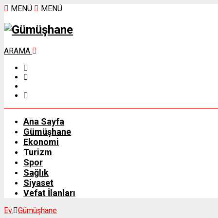
MENÜ
MENÜ
ARAMA
Ana Sayfa
Gümüşhane
Ekonomi
Turizm
Spor
Sağlık
Siyaset
Vefat İlanları
Ev.
Gümüşhane