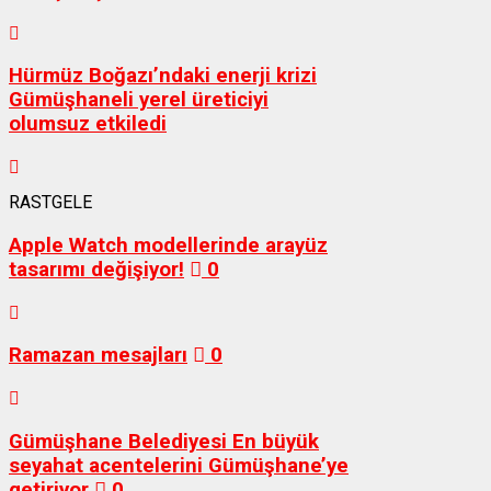
Hürmüz Boğazı’ndaki enerji krizi
Gümüşhaneli yerel üreticiyi
olumsuz etkiledi
RASTGELE
Apple Watch modellerinde arayüz
tasarımı değişiyor!
0
Ramazan mesajları
0
Gümüşhane Belediyesi En büyük
seyahat acentelerini Gümüşhane’ye
getiriyor
0