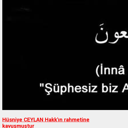
Hüsniye CEYLAN Hakk'ın rahmetine
kavuşmuştur