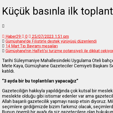
Küçük basınla ilk toplant
Haber29
0
25/07/2023 1:51 pm
Gümüşhane’de Filistin’e destek yürüyüşü düzenlendi
14 Mart Tıp Bayramı mesajları
Gümüşhane’nin Halfeti’si turizme potansiyeli ile dikkat çekiyo
Tarihi Süleymaniye Mahallesindeki Uygulama Oteli bah
Mete Kaya, Gümüşhane Gazeteciler Cemiyeti Başkanı Sez
katıldı.
“3 ayda bir bu toplantıları yapacağız”
Gazeteciliğin hakkıyla yapıldığında çok kutsal bir mesle
meslekte olduğu gibi istismar edenler var ama gazetecile
Allah başarılı gazetecilik yapmayı nasip etsin diyoruz. M
seçimlere girdiğimizde bizim farkımız olacak, seçimlerd
Bunun önemli bir ayağı da siz gazetecilere olan hukuk