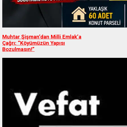
Muhtar Şişman’dan Milli Emlak’a
Çağrı: “Köyümüzün Yapısı
Bozulmasın!”