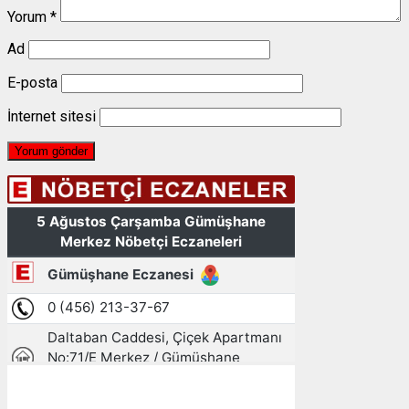
Yorum
*
Ad
E-posta
İnternet sitesi
Gümüşhane, TR