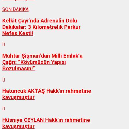
SON DAKİKA
Kelkit Çayı’nda Adrenalin Dolu
Dakikalar: 3 Kilometrelik Parkur
Nefes Kesti!
Muhtar Şişman’dan Milli Emlak’a
Çağrı: “Köyümüzün Yapısı
Bozulmasın!”
Hatuncuk AKTAŞ Hakk'ın rahmetine
kavuşmuştur
Hüsniye CEYLAN Hakk'ın rahmetine
kavuşmuştur