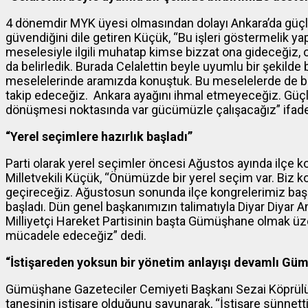
4 dönemdir MYK üyesi olmasından dolayı Ankara’da güçl
güvendiğini dile getiren Küçük, “Bu işleri göstermeli
meselesiyle ilgili muhatap kimse bizzat ona gideceğiz, o
da belirledik. Burada Celalettin beyle uyumlu bir şekild
meselelerinde aramızda konuştuk. Bu meselelerde de bir
takip edeceğiz. Ankara ayağını ihmal etmeyeceğiz. Güç
dönüşmesi noktasında var gücümüzle çalışacağız” ifadele
“Yerel seçimlere hazırlık başladı”
Parti olarak yerel seçimler öncesi Ağustos ayında ilçe ko
Milletvekili Küçük, “Önümüzde bir yerel seçim var. Biz k
geçireceğiz. Ağustosun sonunda ilçe kongrelerimiz başlıy
başladı. Dün genel başkanımızın talimatıyla Diyar Diyar 
Milliyetçi Hareket Partisinin başta Gümüşhane olmak üze
mücadele edeceğiz” dedi.
“İstişareden yoksun bir yönetim anlayışı devamlı Gü
Gümüşhane Gazeteciler Cemiyeti Başkanı Sezai Köprülü
tanesinin istişare olduğunu savunarak, “İstişare sünnett