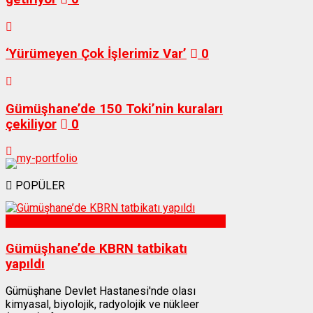
‘Yürümeyen Çok İşlerimiz Var’
0
Gümüşhane’de 150 Toki’nin kuraları
çekiliyor
0
POPÜLER
Sağlık
Gümüşhane’de KBRN tatbikatı
yapıldı
Gümüşhane Devlet Hastanesi'nde olası
kimyasal, biyolojik, radyolojik ve nükleer