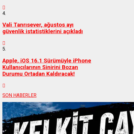
4.
Vali Tanrısever, ağustos ayı
güvenlik istatistiklerini açıkladı
5.
Apple, iOS 16.1 Sürümüyle iPhone
Kullanıcılarının Sinirini Bozan
Durumu Ortadan Kaldıracak!
SON HABERLER