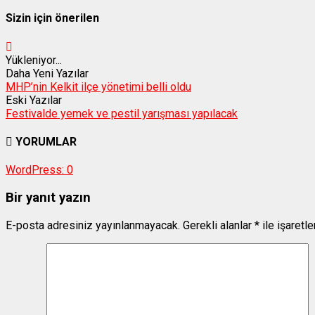
Sizin için önerilen
Yükleniyor...
Daha Yeni Yazılar
MHP’nin Kelkit ilçe yönetimi belli oldu
Eski Yazılar
Festivalde yemek ve pestil yarışması yapılacak
YORUMLAR
WordPress:
0
Bir yanıt yazın
E-posta adresiniz yayınlanmayacak.
Gerekli alanlar
*
ile işaretl