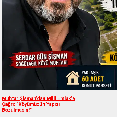
Muhtar Şişman’dan Milli Emlak’a
Çağrı: “Köyümüzün Yapısı
Bozulmasın!”