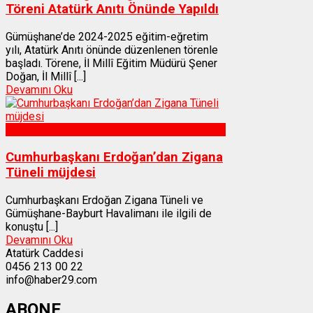
Töreni Atatürk Anıtı Önünde Yapıldı
Gümüşhane’de 2024-2025 eğitim-eğretim
yılı, Atatürk Anıtı önünde düzenlenen törenle
başladı. Törene, İl Millî Eğitim Müdürü Şener
Doğan, İl Millî [...]
Devamını Oku
Gümüşhane
Cumhurbaşkanı Erdoğan’dan Zigana
Tüneli müjdesi
Cumhurbaşkanı Erdoğan Zigana Tüneli ve
Gümüşhane-Bayburt Havalimanı ile ilgili de
konuştu [...]
Devamını Oku
Atatürk Caddesi
0456 213 00 22
info@haber29.com
ABONE