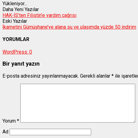
Yükleniyor...
Daha Yeni Yazılar
HAK-İŞ’ten Filistin’e yardım çağrısı
Eski Yazılar
İkametini Gümüşhane’ye alana su ve ulaşımda yüzde 50 indirim
YORUMLAR
WordPress:
0
Bir yanıt yazın
E-posta adresiniz yayınlanmayacak.
Gerekli alanlar
*
ile işaretl
Yorum
*
Ad