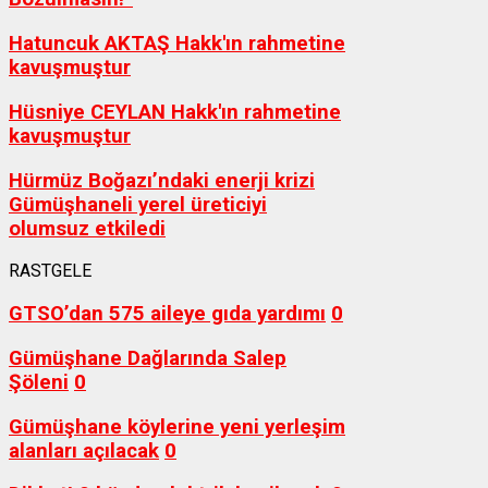
Hatuncuk AKTAŞ Hakk'ın rahmetine
kavuşmuştur
Hüsniye CEYLAN Hakk'ın rahmetine
kavuşmuştur
Hürmüz Boğazı’ndaki enerji krizi
Gümüşhaneli yerel üreticiyi
olumsuz etkiledi
RASTGELE
GTSO’dan 575 aileye gıda yardımı
0
Gümüşhane Dağlarında Salep
Şöleni
0
Gümüşhane köylerine yeni yerleşim
alanları açılacak
0