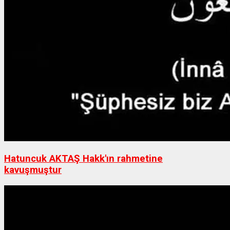
Hatuncuk AKTAŞ Hakk'ın rahmetine
kavuşmuştur