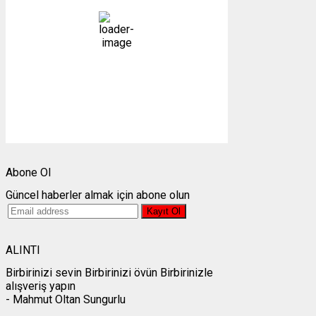
kapalı
71 %
1011 mb
10 mph
Bulutlar:
85%
Görünürlük:
10km
Gündoğumu:
05:26
Gün batımı:
19:27
Weather from OpenWeatherMap
Abone Ol
Güncel haberler almak için abone olun
ALINTI
Birbirinizi sevin Birbirinizi övün Birbirinizle
alışveriş yapın
- Mahmut Oltan Sungurlu