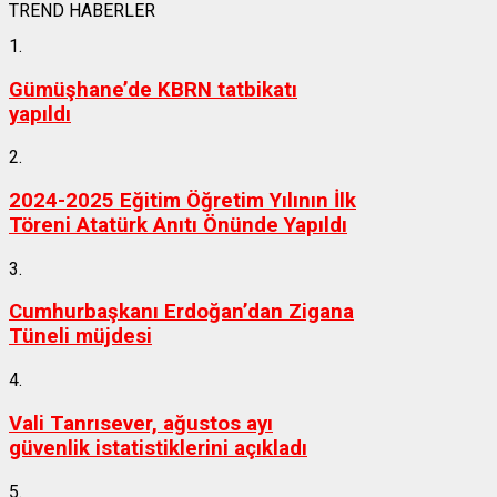
TREND HABERLER
1.
Gümüşhane’de KBRN tatbikatı
yapıldı
2.
2024-2025 Eğitim Öğretim Yılının İlk
Töreni Atatürk Anıtı Önünde Yapıldı
3.
Cumhurbaşkanı Erdoğan’dan Zigana
Tüneli müjdesi
4.
Vali Tanrısever, ağustos ayı
güvenlik istatistiklerini açıkladı
5.