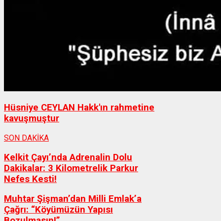
Hüsniye CEYLAN Hakk'ın rahmetine
kavuşmuştur
SON DAKİKA
Kelkit Çayı’nda Adrenalin Dolu
Dakikalar: 3 Kilometrelik Parkur
Nefes Kesti!
Muhtar Şişman’dan Milli Emlak’a
Çağrı: “Köyümüzün Yapısı
Bozulmasın!”