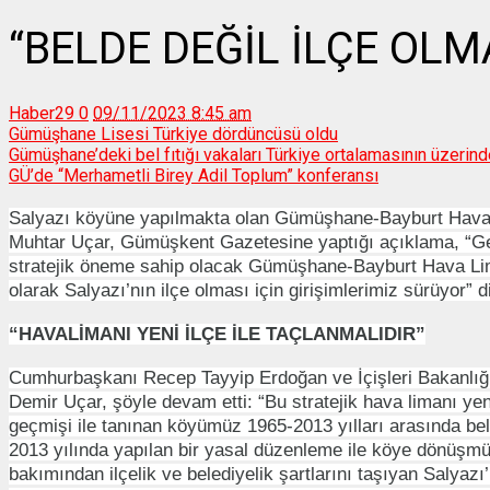
“BELDE DEĞİL İLÇE OLM
Haber29
0
09/11/2023 8:45 am
Gümüşhane Lisesi Türkiye dördüncüsü oldu
Gümüşhane’deki bel fıtığı vakaları Türkiye ortalamasının üzerin
GÜ’de “Merhametli Birey Adil Toplum” konferansı
Salyazı köyüne yapılmakta olan Gümüşhane-Bayburt Havaala
Muhtar Uçar, Gümüşkent Gazetesine yaptığı açıklama, “Ger
stratejik öneme sahip olacak Gümüşhane-Bayburt Hava Lim
olarak Salyazı’nın ilçe olması için girişimlerimiz sürüyor” 
“HAVALİMANI YENİ İLÇE İLE TAÇLANMALIDIR”
Cumhurbaşkanı Recep Tayyip Erdoğan ve İçişleri Bakanlığına
Demir Uçar, şöyle devam etti: “Bu stratejik hava limanı yeni 
geçmişi ile tanınan köyümüz 1965-2013 yılları arasında beld
2013 yılında yapılan bir yasal düzenleme ile köye dönüşm
bakımından ilçelik ve belediyelik şartlarını taşıyan Salyazı