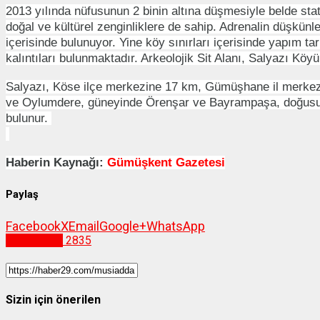
2013 yılında nüfusunun 2 binin altına düşmesiyle belde st
doğal ve kültürel zenginliklere de sahip. Adrenalin düşkünle
içerisinde bulunuyor. Yine köy sınırları içerisinde yapım t
kalıntıları bulunmaktadır. Arkeolojik Sit Alanı, Salyazı Köyü
Salyazı, Köse ilçe merkezine 17 km, Gümüşhane il merkezi
ve Oylumdere, güneyinde Örenşar ve Bayrampaşa, doğusund
bulunur.
Haberin Kaynağı:
Gümüşkent Gazetesi
Paylaş
Facebook
X
Email
Google+
WhatsApp
Gümüşhane
2835
Sizin için önerilen