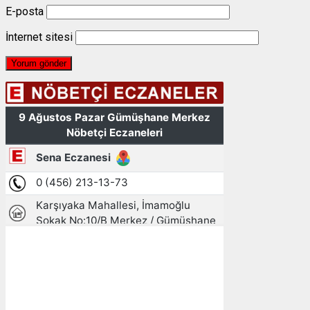
E-posta
İnternet sitesi
Gümüşhane, TR
18:59,
09/08/2026
18
°C