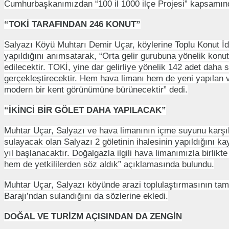
Cumhurbaşkanımızdan “100 il 1000 ilçe Projesi” kapsamınd
“TOKİ TARAFINDAN 246 KONUT”
Salyazı Köyü Muhtarı Demir Uçar, köylerine Toplu Konut İd
yapıldığını anımsatarak, “Orta gelir gurubuna yönelik konutl
edilecektir. TOKİ, yine dar gelirliye yönelik 142 adet daha
gerçekleştirecektir. Hem hava limanı hem de yeni yapılan v
modern bir kent görünümüne bürünecektir” dedi.
“İKİNCİ BİR GÖLET DAHA YAPILACAK”
Muhtar Uçar, Salyazı ve hava limanının içme suyunu karş
sulayacak olan Salyazı 2 göletinin ihalesinin yapıldığını 
yıl başlanacaktır. Doğalgazla ilgili hava limanımızla birli
hem de yetkililerden söz aldık” açıklamasında bulundu.
Muhtar Uçar, Salyazı köyünde arazi toplulaştırmasının tam
Barajı’ndan sulandığını da sözlerine ekledi.
DOĞAL VE TURİZM AÇISINDAN DA ZENGİN