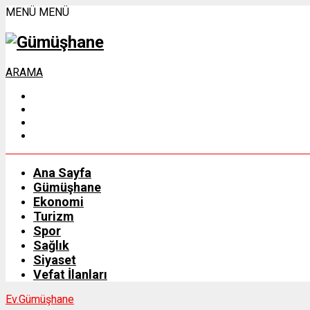
MENÜ
MENÜ
ARAMA
Ana Sayfa
Gümüşhane
Ekonomi
Turizm
Spor
Sağlık
Siyaset
Vefat İlanları
Ev.
Gümüşhane