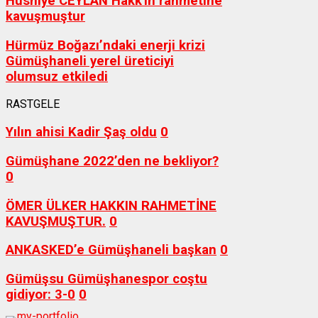
Hüsniye CEYLAN Hakk'ın rahmetine
kavuşmuştur
Hürmüz Boğazı’ndaki enerji krizi
Gümüşhaneli yerel üreticiyi
olumsuz etkiledi
RASTGELE
Yılın ahisi Kadir Şaş oldu
0
Gümüşhane 2022’den ne bekliyor?
0
ÖMER ÜLKER HAKKIN RAHMETİNE
KAVUŞMUŞTUR.
0
ANKASKED’e Gümüşhaneli başkan
0
Gümüşsu Gümüşhanespor coştu
gidiyor: 3-0
0