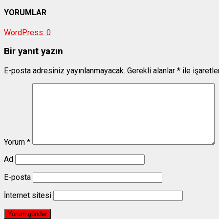
YORUMLAR
WordPress:
0
Bir yanıt yazın
E-posta adresiniz yayınlanmayacak.
Gerekli alanlar
*
ile işaretl
Yorum
*
Ad
E-posta
İnternet sitesi