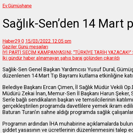
Ev.
Gümüşhane
Sağlık-Sen’den 14 Mart 
Haber29
0
15/03/2022 12:05 pm
Gaziler Günü mesajları
İYİ PARTİ SEÇİM KAMPANYASINI; ‘’TÜRKİYE TARİH YAZACAK!’
İki gündür haber alınamayan şahıs baraj gölünden çıkarıldı
Sağlık-Sen Genel Başkan Yardımcısı Yusuf Dural, Gümüş
düzenlenen 14 Mart Tıp Bayramı kutlama etkinliğine katı
Belediye Başkanı Ercan Çimen, İl Sağlık Müdür Vekili Op.Dr
Müdürü Zekai İnan, Memur-Sen İl Başkanı Harun Şeker, S
Sen’e bağlı sendikaların başkan ve temsilcilerinin katı
gerçekleştirilen programda davetlilere yemek ikram edil
Baturan Turan’ın sahne aldığı programda sağlık çalışanlar
Programın ardından İHA muhabirine açıklamalarda buluna
şiddet yasasının ve ücretlerinin düzenlenmesini talep ede