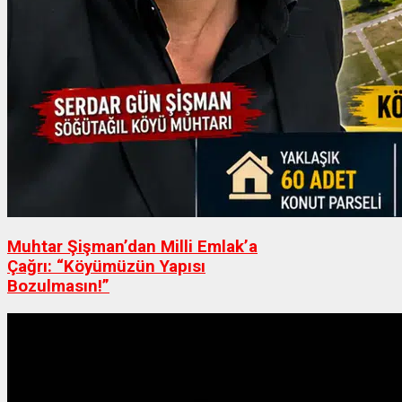
Muhtar Şişman’dan Milli Emlak’a
Çağrı: “Köyümüzün Yapısı
Bozulmasın!”