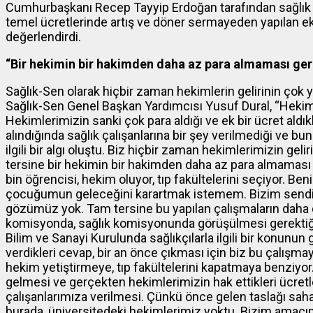
Cumhurbaşkanı Recep Tayyip Erdoğan tarafından sağlık ça
temel ücretlerinde artış ve döner sermayeden yapılan ek
değerlendirdi.
“Bir hekimin bir hakimden daha az para almaması gerek
Sağlık-Sen olarak hiçbir zaman hekimlerin gelirinin çok 
Sağlık-Sen Genel Başkan Yardımcısı Yusuf Dural, “Hekimler
Hekimlerimizin sanki çok para aldığı ve ek bir ücret ald
alındığında sağlık çalışanlarına bir şey verilmediği ve bun
ilgili bir algı oluştu. Biz hiçbir zaman hekimlerimizin ge
tersine bir hekimin bir hakimden daha az para almaması ge
bin öğrencisi, hekim oluyor, tıp fakültelerini seçiyor. Be
çocuğumun geleceğini karartmak istemem. Bizim sendika
gözümüz yok. Tam tersine bu yapılan çalışmaların daha 
komisyonda, sağlık komisyonunda görüşülmesi gerektiğini 
Bilim ve Sanayi Kurulunda sağlıkçılarla ilgili bir konun
verdikleri cevap, bir an önce çıkması için biz bu çalışma
hekim yetiştirmeye, tıp fakültelerini kapatmaya benziy
gelmesi ve gerçekten hekimlerimizin hak ettikleri ücre
çalışanlarımıza verilmesi. Çünkü önce gelen taslağı saha
burada, üniversitedeki hekimlerimiz yoktu. Bizim amacım