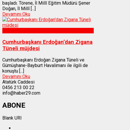
başladı. Törene, İl Millî Eğitim Müdürü Şener
Doğan, İl Millî [...]
Devamını Oku
Gümüşhane
Cumhurbaşkanı Erdoğan’dan Zigana
Tüneli müjdesi
Cumhurbaşkanı Erdoğan Zigana Tüneli ve
Gümüşhane-Bayburt Havalimanı ile ilgili de
konuştu [...]
Devamını Oku
Atatürk Caddesi
0456 213 00 22
info@haber29.com
ABONE
Blank URI