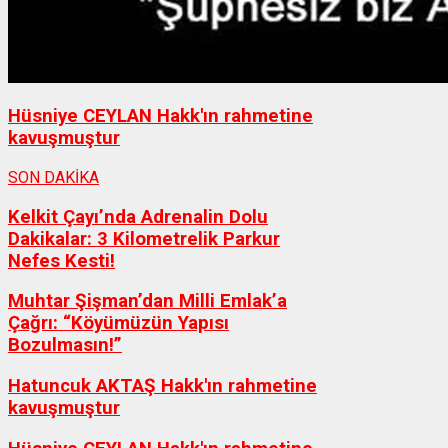
Hüsniye CEYLAN Hakk'ın rahmetine
kavuşmuştur
SON DAKİKA
Kelkit Çayı’nda Adrenalin Dolu
Dakikalar: 3 Kilometrelik Parkur
Nefes Kesti!
Muhtar Şişman’dan Milli Emlak’a
Çağrı: “Köyümüzün Yapısı
Bozulmasın!”
Hatuncuk AKTAŞ Hakk'ın rahmetine
kavuşmuştur