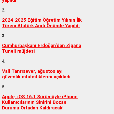
yapıldı
2.
2024-2025 Eğitim Öğretim Yılının İlk
Töreni Atatürk Anıtı Önünde Yapıldı
3.
Cumhurbaşkanı Erdoğan’dan Zigana
Tüneli müjdesi
4.
Vali Tanrısever, ağustos ayı
güvenlik istatistiklerini açıkladı
5.
Apple, iOS 16.1 Sürümüyle iPhone
Kullanıcılarının Sinirini Bozan
Durumu Ortadan Kaldıracak!