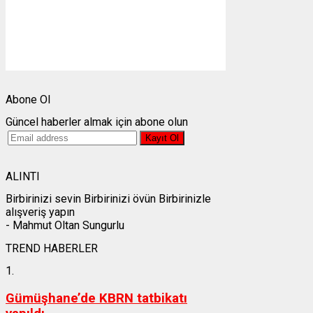
Görünürlük:
10km
Gündoğumu:
05:23
Gün batımı:
19:31
Weather from OpenWeatherMap
Abone Ol
Güncel haberler almak için abone olun
ALINTI
Birbirinizi sevin Birbirinizi övün Birbirinizle
alışveriş yapın
- Mahmut Oltan Sungurlu
TREND HABERLER
1.
Gümüşhane’de KBRN tatbikatı