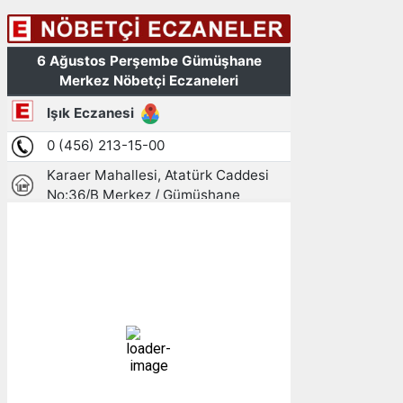
Gümüşhane, TR
20:12,
06/08/2026
17
°C
az bulutlu
80 %
1011 mb
7 mph
Bulutlar:
14%