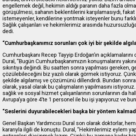
engellemek değil, hekimin aldığı paranın daha fazla ol
görüşülmesi, sahanın beklentilerini karşılamasıydı, fakat
istemeyenler, kendilerine yontmak isteyenler bunu farklı bir
Sağlık çalışanları ve hekimlerimiz arasında huzursuzluğa
dedi.
“Cumhurbaşkanımız sorunları çok iyi bir şekilde algıl
Cumhurbaşkanı Recep Tayyip Erdoğan’ın açıklamalarını 
Dural, “Bugün Cumhurbaşkanımızın konuşmalarını yakından
sıkıntıya değindi. Bu saatten sonra yapılması gereken, g
çözülebileceğini biz yazılı olarak görmek istiyoruz. Çün
şekilde algılamış ve çözümünü dillendirdi. Bundan sonr
olarak, yasal olarak bu çalışmaların yapılmasını istiyo
sağlık ve sosyal hizmet çalışanlarının sorunlarının da h
Avrupa’ya göre 4’te 1 personel ile bu işi yapıyoruz ve bun
“Seslerini duyurabilecekleri başka bir yöntem kalmad
Genel Başkan Yardımcısı Dural son olarak doktorlar, hemşi
kararıyla ilgili de konuştu. Dural, “Hekimlerimiz eylem 
getirenleri düşünmek lazım. Çünkü bu zamana kadar biz çok