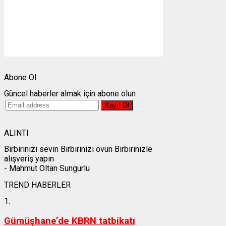
Bulutlar:
5%
Görünürlük:
5.934km
Gündoğumu:
05:25
Gün batımı:
19:28
Weather from OpenWeatherMap
Abone Ol
Güncel haberler almak için abone olun
ALINTI
Birbirinizi sevin Birbirinizi övün Birbirinizle
alışveriş yapın
- Mahmut Oltan Sungurlu
TREND HABERLER
1.
Gümüşhane’de KBRN tatbikatı