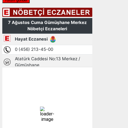
Gümüşhane, TR
01:15,
08/08/2026
14
°C
açık
98 %
1011 mb
4 mph