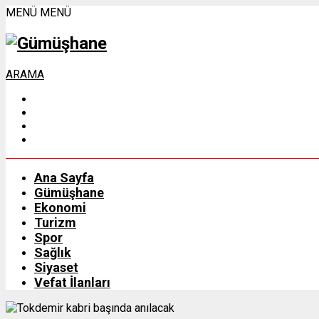
MENÜ
MENÜ
ARAMA
Ana Sayfa
Gümüşhane
Ekonomi
Turizm
Spor
Sağlık
Siyaset
Vefat İlanları