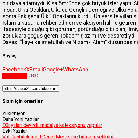
bir dava adamıydı. Kısa ömründe çok büyük işler yaptı.
insan, Ülkü Ocakları, Ülkücü Gençlik Derneği ve Ülkü Yol
sonra Eskişehir Ülkü Ocaklarını kurdu. Üniversite yılları
İslam ülküsünü rehber edinen ve aksiyon haline getiren k
ifadesiyle olduğu gibi görünen, göründüğü gibi olan, ilmiy
zorluklara göğüs geren Tokdemir, azimli ve cesaretliydi.
Davası “İlay-ı kelimetullah ve Nizam-ı Alem” düşüncesini
Paylaş
Facebook
X
Email
Google+
WhatsApp
Gümüşhane
2835
Sizin için önerilen
Yükleniyor...
Daha Yeni Yazılar
Dünyaları devirdi, madalya koleksiyonu yaptılar
Eski Yazılar
Vali Taşbilek’ten İl Genel Meclisi’ne bütçe teşekkürü