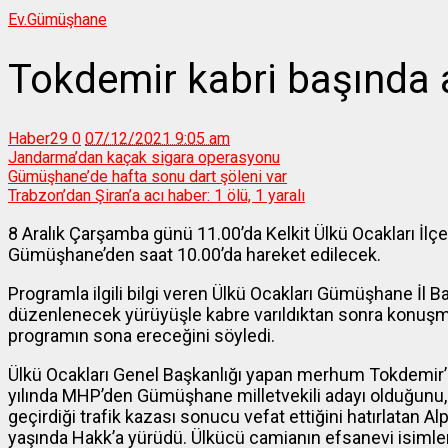
Ev.
Gümüşhane
Tokdemir kabri başında 
Haber29
0
07/12/2021 9:05 am
Jandarma’dan kaçak sigara operasyonu
Gümüşhane’de hafta sonu dart şöleni var
Trabzon’dan Şiran’a acı haber: 1 ölü, 1 yaralı
8 Aralık Çarşamba günü 11.00’da Kelkit Ülkü Ocakları İl
Gümüşhane’den saat 10.00’da hareket edilecek.
Programla ilgili bilgi veren Ülkü Ocakları Gümüşhane İl B
düzenlenecek yürüyüşle kabre varıldıktan sonra konuşmala
programın sona ereceğini söyledi.
Ülkü Ocakları Genel Başkanlığı yapan merhum Tokdemir’i
yılında MHP’den Gümüşhane milletvekili adayı olduğunu, 
geçirdiği trafik kazası sonucu vefat ettiğini hatırlatan A
yaşında Hakk’a yürüdü. Ülkücü camianın efsanevi isimle