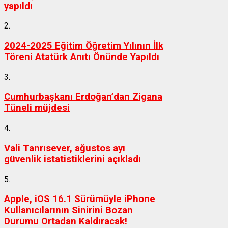
yapıldı
2.
2024-2025 Eğitim Öğretim Yılının İlk
Töreni Atatürk Anıtı Önünde Yapıldı
3.
Cumhurbaşkanı Erdoğan’dan Zigana
Tüneli müjdesi
4.
Vali Tanrısever, ağustos ayı
güvenlik istatistiklerini açıkladı
5.
Apple, iOS 16.1 Sürümüyle iPhone
Kullanıcılarının Sinirini Bozan
Durumu Ortadan Kaldıracak!