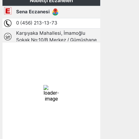
Gümüşhane, TR
07:11,
10/08/2026
13
°C
açık
82 %
1015 mb
3 mph
Bulutlar:
3%
Görünürlük:
10km
Gündoğumu:
05:27
Gün batımı:
19:26