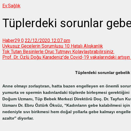
Ev.
Sağlık
Tüplerdeki sorunlar gebel
Haber29
0
22/12/2020 12:07 pm
Uykusuz Gecelerin Sorumlusu 10 Hatalı Alışkanlık
Tok Tutan Besinlerle Oruç Tutmayı Kolaylaştırabilirsiniz.
Prof. Dr. Özlü Doğu Karadeniz’de Covid-19 vakalarındaki artışın 
Tüplerdeki sorunlar gebelik 
Anne olmayı zorlaştıran, hatta bazen engelleyen en önemli sorun
yumurta ve spermin kadınlardaki tüplerde birleşmesi gerektiğini
Doğum Uzmanı, Tüp Bebek Merkezi Direktörü Doç. Dr. Tayfun Kut
Uzmanı Dr. Ebru Öztürk Öksüz, “Kadınların gebe kalabilmesi için sa
nedeniyle sıvı birikmesi hem doğal yollarla gebe kalmayı engell
azaltır” diyorlar.