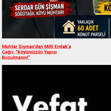
Muhtar Şişman’dan Milli Emlak’a
Çağrı: “Köyümüzün Yapısı
Bozulmasın!”