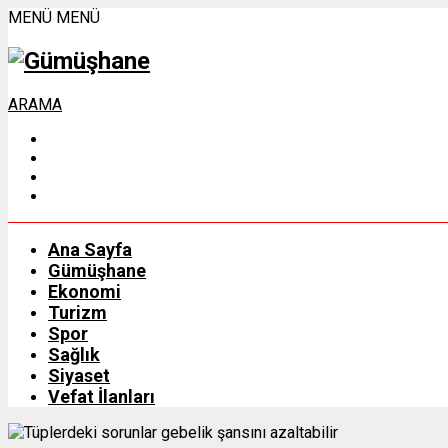
MENÜ
MENÜ
ARAMA
Ana Sayfa
Gümüşhane
Ekonomi
Turizm
Spor
Sağlık
Siyaset
Vefat İlanları