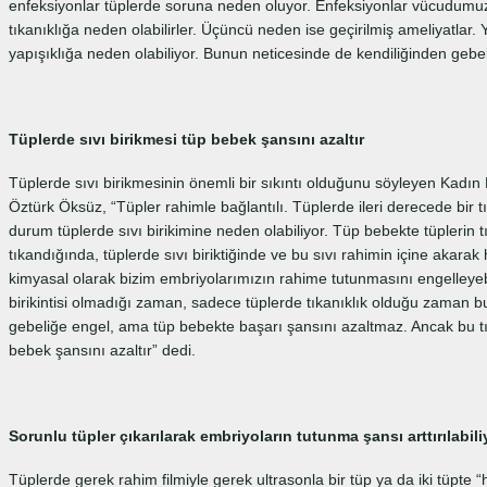
enfeksiyonlar tüplerde soruna neden oluyor. Enfeksiyonlar vücudumu
tıkanıklığa neden olabilirler. Üçüncü neden ise geçirilmiş ameliyatlar. Y
yapışıklığa neden olabiliyor. Bunun neticesinde de kendiliğinden gebel
Tüplerde sıvı birikmesi tüp bebek şansını azaltır
Tüplerde sıvı birikmesinin önemli bir sıkıntı olduğunu söyleyen Kad
Öztürk Öksüz, “Tüpler rahimle bağlantılı. Tüplerde ileri derecede bir 
durum tüplerde sıvı birikimine neden olabiliyor. Tüp bebekte tüplerin
tıkandığında, tüplerde sıvı biriktiğinde ve bu sıvı rahimin içine akarak
kimyasal olarak bizim embriyolarımızın rahime tutunmasını engelleyebil
birikintisi olmadığı zaman, sadece tüplerde tıkanıklık olduğu zaman b
gebeliğe engel, ama tüp bebekte başarı şansını azaltmaz. Ancak bu tıkan
bebek şansını azaltır” dedi.
Sorunlu tüpler çıkarılarak embriyoların tutunma şansı arttırılabili
Tüplerde gerek rahim filmiyle gerek ultrasonla bir tüp ya da iki tüpte “