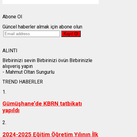
Weather from OpenWeatherMap
Abone Ol
Güncel haberler almak için abone olun
ALINTI
Birbirinizi sevin Birbirinizi övün Birbirinizle
alışveriş yapın
- Mahmut Oltan Sungurlu
TREND HABERLER
1.
Gümüşhane’de KBRN tatbikatı
yapıldı
2.
2024-2025 Eğitim Öğretim Yılının İlk