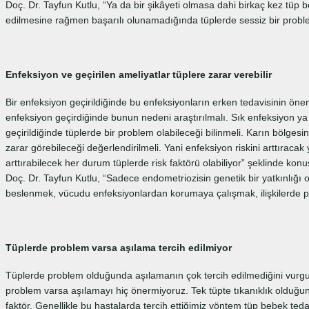
Doç. Dr. Tayfun Kutlu, “Ya da bir şikâyeti olmasa dahi birkaç kez tü
edilmesine rağmen başarılı olunamadığında tüplerde sessiz bir probl
Enfeksiyon ve geçirilen ameliyatlar tüplere zarar verebilir
Bir enfeksiyon geçirildiğinde bu enfeksiyonların erken tedavisinin önem
enfeksiyon geçirdiğinde bunun nedeni araştırılmalı. Sık enfeksiyon ya
geçirildiğinde tüplerde bir problem olabileceği bilinmeli. Karın bölgesi
zarar görebileceği değerlendirilmeli. Yani enfeksiyon riskini arttıracak 
arttırabilecek her durum tüplerde risk faktörü olabiliyor” şeklinde konu
Doç. Dr. Tayfun Kutlu, “Sadece endometriozisin genetik bir yatkınlığı 
beslenmek, vücudu enfeksiyonlardan korumaya çalışmak, ilişkilerde pr
Tüplerde problem varsa aşılama tercih edilmiyor
Tüplerde problem olduğunda aşılamanın çok tercih edilmediğini vurgu
problem varsa aşılamayı hiç önermiyoruz. Tek tüpte tıkanıklık olduğund
faktör. Genellikle bu hastalarda tercih ettiğimiz yöntem tüp bebek ted