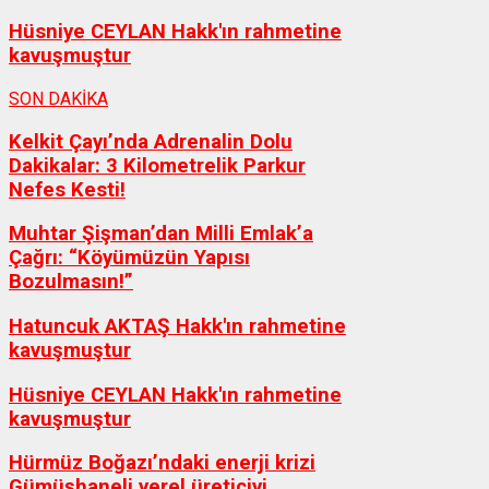
Hüsniye CEYLAN Hakk'ın rahmetine
kavuşmuştur
SON DAKİKA
Kelkit Çayı’nda Adrenalin Dolu
Dakikalar: 3 Kilometrelik Parkur
Nefes Kesti!
Muhtar Şişman’dan Milli Emlak’a
Çağrı: “Köyümüzün Yapısı
Bozulmasın!”
Hatuncuk AKTAŞ Hakk'ın rahmetine
kavuşmuştur
Hüsniye CEYLAN Hakk'ın rahmetine
kavuşmuştur
Hürmüz Boğazı’ndaki enerji krizi
Gümüşhaneli yerel üreticiyi