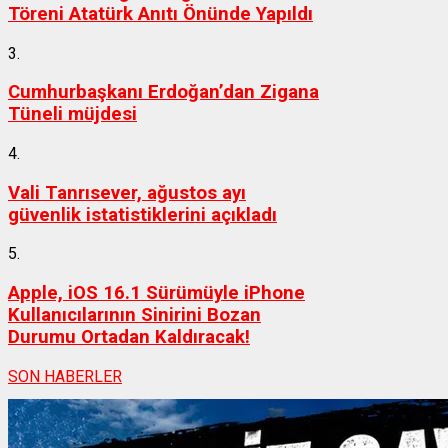
Töreni Atatürk Anıtı Önünde Yapıldı
3.
Cumhurbaşkanı Erdoğan’dan Zigana
Tüneli müjdesi
4.
Vali Tanrısever, ağustos ayı
güvenlik istatistiklerini açıkladı
5.
Apple, iOS 16.1 Sürümüyle iPhone
Kullanıcılarının Sinirini Bozan
Durumu Ortadan Kaldıracak!
SON HABERLER