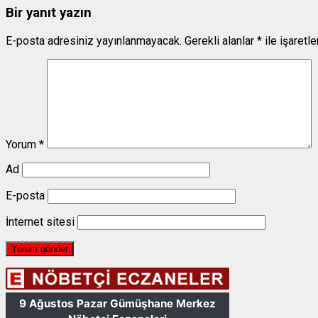
Bir yanıt yazın
E-posta adresiniz yayınlanmayacak.
Gerekli alanlar
*
ile işaretl
Yorum
*
Ad
E-posta
İnternet sitesi