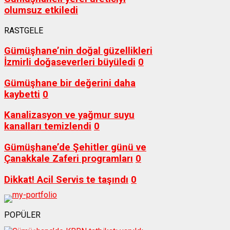
olumsuz etkiledi
RASTGELE
Gümüşhane’nin doğal güzellikleri
İzmirli doğaseverleri büyüledi
0
Gümüşhane bir değerini daha
kaybetti
0
Kanalizasyon ve yağmur suyu
kanalları temizlendi
0
Gümüşhane’de Şehitler günü ve
Çanakkale Zaferi programları
0
Dikkat! Acil Servis te taşındı
0
POPÜLER