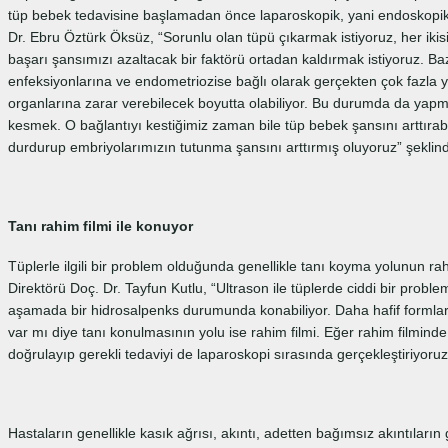
tüp bebek tedavisine başlamadan önce laparoskopik, yani endoskopik 
Dr. Ebru Öztürk Öksüz, “Sorunlu olan tüpü çıkarmak istiyoruz, her ikisi
başarı şansımızı azaltacak bir faktörü ortadan kaldırmak istiyoruz. B
enfeksiyonlarına ve endometriozise bağlı olarak gerçekten çok fazla ya
organlarına zarar verebilecek boyutta olabiliyor. Bu durumda da yapmam
kesmek. O bağlantıyı kestiğimiz zaman bile tüp bebek şansını arttırabil
durdurup embriyolarımızın tutunma şansını arttırmış oluyoruz” şeklin
Tanı rahim filmi ile konuyor
Tüplerle ilgili bir problem olduğunda genellikle tanı koyma yolunun r
Direktörü Doç. Dr. Tayfun Kutlu, “Ultrason ile tüplerde ciddi bir probl
aşamada bir hidrosalpenks durumunda konabiliyor. Daha hafif formlarınd
var mı diye tanı konulmasının yolu ise rahim filmi. Eğer rahim filmind
doğrulayıp gerekli tedaviyi de laparoskopi sırasında gerçekleştiriyoruz
Hastaların genellikle kasık ağrısı, akıntı, adetten bağımsız akıntıları