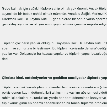
Gebe kalmak için sağlıklı tüplere sahip olmak çok önemli. Ancak tüpl
sayesinde bir bebek sahibi olmak mümkün. Anadolu Sağlık Merkezi 
Direktörü Doç. Dr. Tayfun Kutlu “Eğer tüplerde bir sorun varsa sperm
gerçekleştiriyoruz ve oluşan embriyoyu rahimin içerisine enjekte edi
Tüplerin çok narin yapılar olduğunu söyleyen Doç. Dr. Tayfun Kutlu, “T
sperm ve yumurtayı birleştirmek. Bu tüplerin içerisinde de ‘silia’ ded
yapılar var. Dolayısıyla bu hassas yapılar ve tüplerin yapısı bozuldu
dedi.
Çikolata kisti, enfeksiyonlar ve geçirilen ameliyatlar tüplerde ya
Tüplerde en sık karşılaşılan problemlerden birinin endometriozis (çikol
pelvis denen kadın doğumla ilgili alt kısmına yayılım göstermesi oldu
rahim içi dokuları, bulundukları yerde her adet döneminde kanıyor ve k
tüp tıkanıklığının en önemli nedenlerinden bir tanesi tüplerde problem