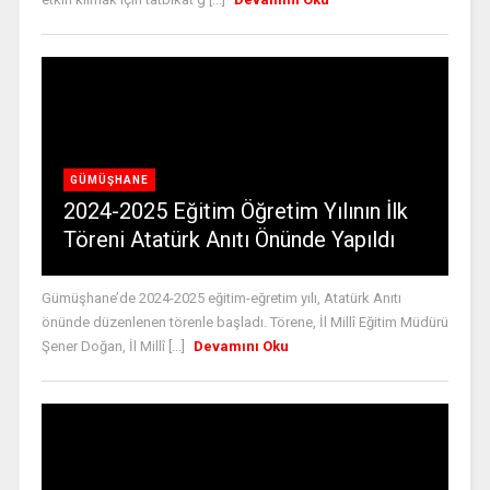
GÜMÜŞHANE
2024-2025 Eğitim Öğretim Yılının İlk
Töreni Atatürk Anıtı Önünde Yapıldı
Gümüşhane’de 2024-2025 eğitim-eğretim yılı, Atatürk Anıtı
önünde düzenlenen törenle başladı. Törene, İl Millî Eğitim Müdürü
Şener Doğan, İl Millî [...]
Devamını Oku