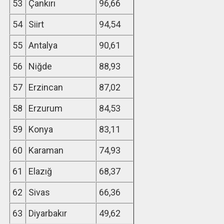
53
Çankırı
96,66
54
Siirt
94,54
55
Antalya
90,61
56
Niğde
88,93
57
Erzincan
87,02
58
Erzurum
84,53
59
Konya
83,11
60
Karaman
74,93
61
Elazığ
68,37
62
Sivas
66,36
63
Diyarbakır
49,62