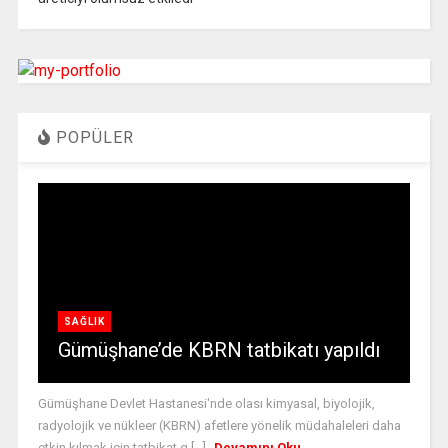
POPÜLER
SAĞLIK
Gümüşhane’de KBRN tatbikatı yapıldı
Gümüşhane Devlet Hastanesi'nde olası kimyasal, biyolojik,
radyolojik ve nükleer (KBRN) afetlere yönelik müdahaleleri daha
etkin kılmak için tatbikat g [...]
Devamını Oku