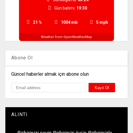
Gün batımı:
19:30
21 %
1004 mb
5 mph
Weather from OpenWeatherMap
Abone Ol
Güncel haberler almak için abone olun
ALINTI
Birbirinizi sevin Birbirinizi övün Birbirinizle