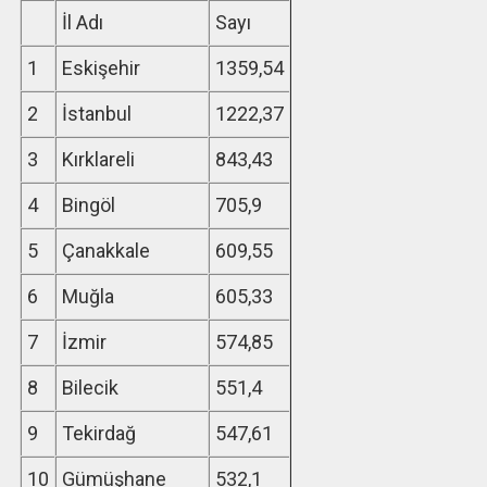
İl Adı
Sayı
1
Eskişehir
1359,54
2
İstanbul
1222,37
3
Kırklareli
843,43
4
Bingöl
705,9
5
Çanakkale
609,55
6
Muğla
605,33
7
İzmir
574,85
8
Bilecik
551,4
9
Tekirdağ
547,61
10
Gümüşhane
532,1