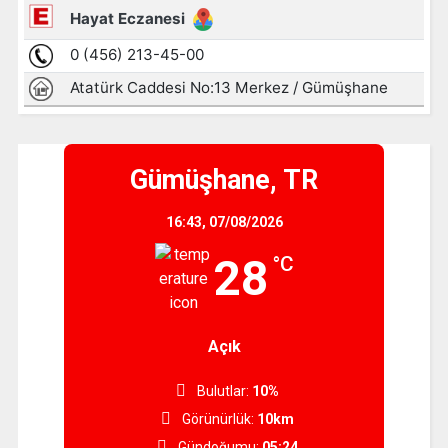
Gümüşhane, TR
16:43,
07/08/2026
28
°C
Açık
Bulutlar:
10%
Görünürlük:
10km
Gündoğumu:
05:24