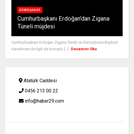
GÜMÜŞHANE
Cumhurbaşkanı Erdoğan’dan Zigana
Tüneli müjdesi
Cumhurbaşkanı Erdoğan Zigana Tüneli ve Gümüşhane-Bayburt
Havalimanı ile ilgili de konuştu [...]
Devamını Oku
Atatürk Caddesi
0456 213 00 22
info@haber29.com