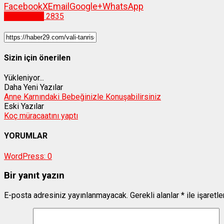
Facebook
X
Email
Google+
WhatsApp
Gümüşhane
2835
Sizin için önerilen
Yükleniyor...
Daha Yeni Yazılar
Anne Karnındaki Bebeğinizle Konuşabilirsiniz
Eski Yazılar
Koç müracaatını yaptı
YORUMLAR
WordPress:
0
Bir yanıt yazın
E-posta adresiniz yayınlanmayacak.
Gerekli alanlar
*
ile işaretl