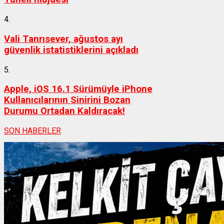
4.
Vali Tanrısever, ağustos ayı
güvenlik istatistiklerini açıkladı
5.
Apple, iOS 16.1 Sürümüyle iPhone
Kullanıcılarının Sinirini Bozan
Durumu Ortadan Kaldıracak!
SON HABERLER