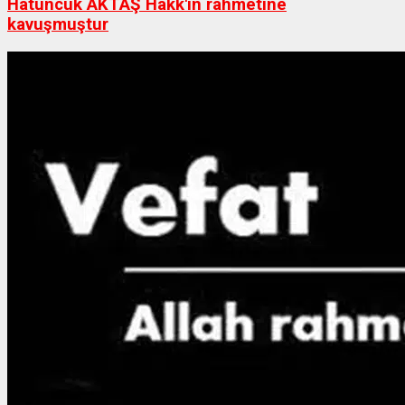
Hatuncuk AKTAŞ Hakk'ın rahmetine
kavuşmuştur