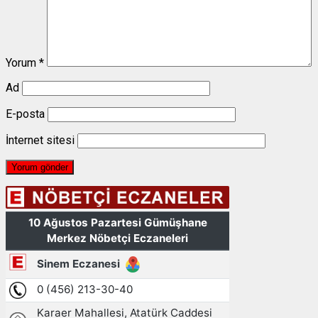
Yorum
*
Ad
E-posta
İnternet sitesi