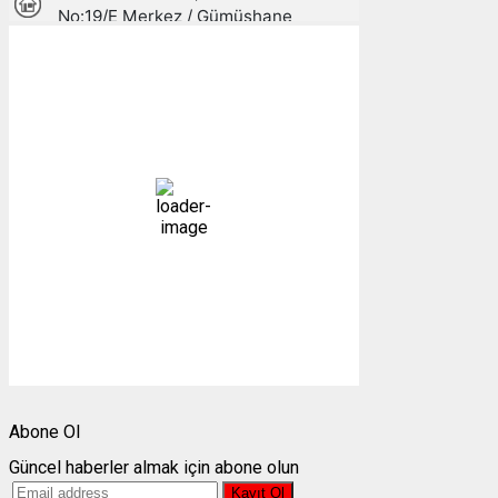
Gümüşhane, TR
15:00,
10/08/2026
25
°C
açık
36 %
1008 mb
14 mph
Bulutlar:
2%
Görünürlük:
10km
Gündoğumu:
05:27
Gün batımı:
19:26
Weather from OpenWeatherMap
Abone Ol
Güncel haberler almak için abone olun