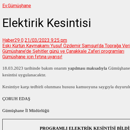
Ev.
Gümüşhane
Elektirik Kesintisi
Haber29
0
21/03/2023 9:25 pm
Eski Kürtün Kaymakamı Yusuf Özdemir Samsun’da Toprağa Veri
Gümüşhane’de Şehitler günü ve Çanakkale Zaferi programları
Gümüşhane için fırtına uyarısı!
18.03.2023 tarihinde bakım onarım
yapılması maksadıyla
Gümüşhane İl
kesintisi uygulanacaktır.
Kesintiye karşı tedbirli olunması hususu kamuoyuna saygıyla duyurul
ÇORUH EDAŞ
Gümüşhane İl Müdürlüğü
PROGRAMLI ELEKTRİK KESİNTİSİ BİLD