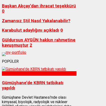
Başkan Akçay’dan ihracat teşekkürü
0
Zamansız Stil Nasıl Yakalanabilir?
Karabulut adaylığını açıkladı
0
Güldursun AYGÜN hakkın rahmetine
kavuşmuştur
2
POPÜLER
Sağlık
Gümüşhane’de KBRN tatbikatı
yapıldı
Gümüşhane Devlet Hastanesi'nde olası
kimyasal, biyolojik, radyolojik ve nükleer