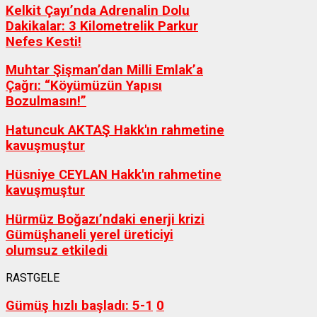
Kelkit Çayı’nda Adrenalin Dolu
Dakikalar: 3 Kilometrelik Parkur
Nefes Kesti!
Muhtar Şişman’dan Milli Emlak’a
Çağrı: “Köyümüzün Yapısı
Bozulmasın!”
Hatuncuk AKTAŞ Hakk'ın rahmetine
kavuşmuştur
Hüsniye CEYLAN Hakk'ın rahmetine
kavuşmuştur
Hürmüz Boğazı’ndaki enerji krizi
Gümüşhaneli yerel üreticiyi
olumsuz etkiledi
RASTGELE
Gümüş hızlı başladı: 5-1
0