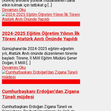
(KBRN) afetlere yönelik müdahaleleri daha
etkin kılmak için tatbikat g [...]
Devamını Oku
Gümüşhane
2024-2025 Eğitim Öğretim Yılının İlk
Töreni Atatürk Anıtı Önünde Yapıldı
Gümüşhane’de 2024-2025 eğitim-eğretim
yılı, Atatürk Anıtı önünde düzenlenen törenle
başladı. Törene, İl Millî Eğitim Müdürü Şener
Doğan, İl Millî [...]
Devamını Oku
Gümüşhane
Cumhurbaşkanı Erdoğan’dan Zigana
Tüneli müjdesi
Cumhurbaşkanı Erdoğan Zigana Tüneli ve