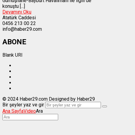
Gümüşhane-Bayburt Havalimanı ile ilgili de
konuştu [...]
Devamını Oku
Atatürk Caddesi
0456 213 00 22
info@haber29.com
ABONE
Blank URI
© 2024 Haber29.com Designed by Haber29
Bir şeyler yaz ve gir
Ana Sayfa
Video
Ara