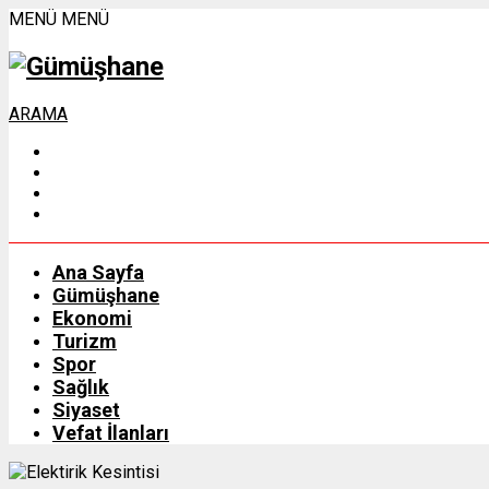
MENÜ
MENÜ
ARAMA
Ana Sayfa
Gümüşhane
Ekonomi
Turizm
Spor
Sağlık
Siyaset
Vefat İlanları