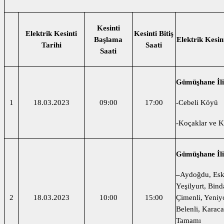
Kesinti
Elektrik Kesinti
Kesinti Bitiş
Başlama
Elektrik Kesin
Tarihi
Saati
Saati
Gümüşhane İli 
1
18.03.2023
09:00
17:00
-Cebeli Köyü
-Koçaklar ve K
Gümüşhane İli 
–
Aydoğdu, Esk
Yeşilyurt, Bind
2
18.03.2023
10:00
15:00
Çimenli, Yeniy
Belenli, Karac
Tamamı