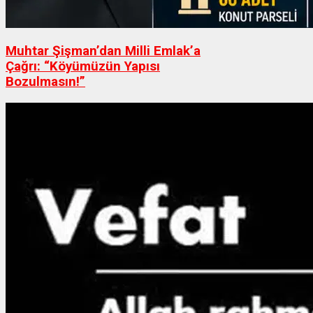
Muhtar Şişman’dan Milli Emlak’a
Çağrı: “Köyümüzün Yapısı
Bozulmasın!”