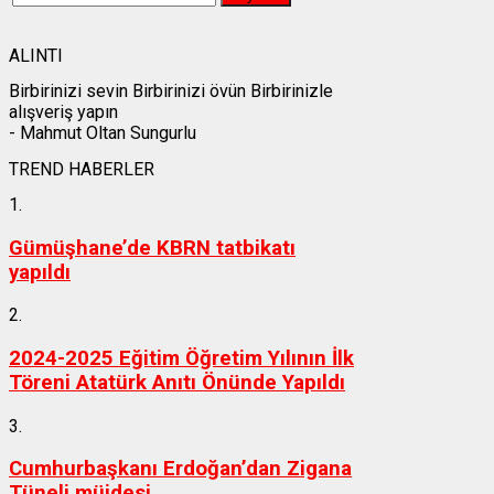
ALINTI
Birbirinizi sevin Birbirinizi övün Birbirinizle
alışveriş yapın
- Mahmut Oltan Sungurlu
TREND HABERLER
1.
Gümüşhane’de KBRN tatbikatı
yapıldı
2.
2024-2025 Eğitim Öğretim Yılının İlk
Töreni Atatürk Anıtı Önünde Yapıldı
3.
Cumhurbaşkanı Erdoğan’dan Zigana
Tüneli müjdesi