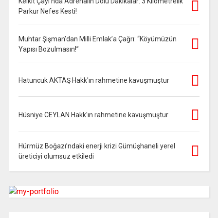
Kelkit Çayı’nda Adrenalin Dolu Dakikalar: 3 Kilometrelik
Parkur Nefes Kesti!
Muhtar Şişman’dan Milli Emlak’a Çağrı: “Köyümüzün
Yapısı Bozulmasın!”
Hatuncuk AKTAŞ Hakk'ın rahmetine kavuşmuştur
Hüsniye CEYLAN Hakk'ın rahmetine kavuşmuştur
Hürmüz Boğazı’ndaki enerji krizi Gümüşhaneli yerel
üreticiyi olumsuz etkiledi