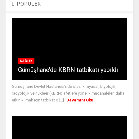
POPÜLER
SAĞLIK
Gümüşhane’de KBRN tatbikatı yapıldı
Gümüşhane Devlet Hastanesi'nde olası kimyasal, biyolojik,
radyolojik ve nükleer (KBRN) afetlere yönelik müdahaleleri daha
etkin kılmak için tatbikat g [...]
Devamını Oku