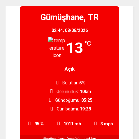
Gümüşhane, TR
02:44,
08/08/2026
13
°C
Açık
Bulutlar:
5%
Görünürlük:
10km
Gündoğumu:
05:25
Gün batımı:
19:28
95 %
1011 mb
3 mph
Weather from OpenWeatherMap