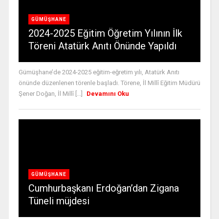
GÜMÜŞHANE
2024-2025 Eğitim Öğretim Yılının İlk
Töreni Atatürk Anıtı Önünde Yapıldı
Gümüşhane’de 2024-2025 eğitim-eğretim yılı, Atatürk Anıtı
önünde düzenlenen törenle başladı. Törene, İl Millî Eğitim Müdürü
Şener Doğan, İl Millî [...]
Devamını Oku
GÜMÜŞHANE
Cumhurbaşkanı Erdoğan’dan Zigana
Tüneli müjdesi