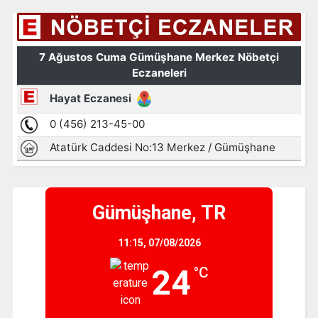
Gümüşhane, TR
11:15,
07/08/2026
24
°C