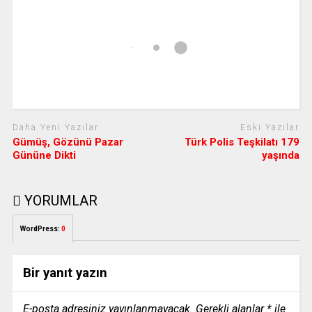
Daha Yeni Yazılar
Eski Yazılar
Gümüş, Gözünü Pazar
Türk Polis Teşkilatı 179
Gününe Dikti
yaşında
YORUMLAR
WordPress:
0
Bir yanıt yazın
E-posta adresiniz yayınlanmayacak.
Gerekli alanlar
*
ile