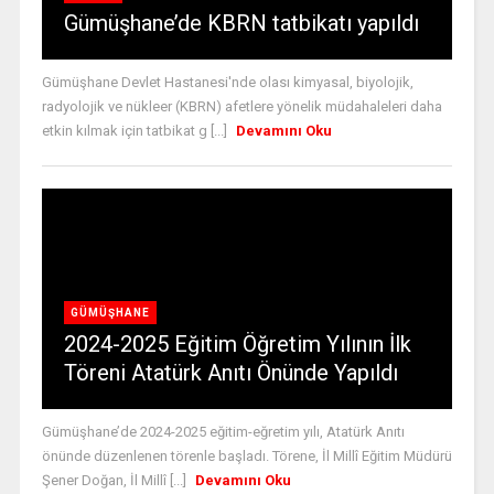
Gümüşhane’de KBRN tatbikatı yapıldı
Gümüşhane Devlet Hastanesi'nde olası kimyasal, biyolojik,
radyolojik ve nükleer (KBRN) afetlere yönelik müdahaleleri daha
etkin kılmak için tatbikat g [...]
Devamını Oku
GÜMÜŞHANE
2024-2025 Eğitim Öğretim Yılının İlk
Töreni Atatürk Anıtı Önünde Yapıldı
Gümüşhane’de 2024-2025 eğitim-eğretim yılı, Atatürk Anıtı
önünde düzenlenen törenle başladı. Törene, İl Millî Eğitim Müdürü
Şener Doğan, İl Millî [...]
Devamını Oku