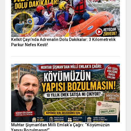
Kelkit Çayı’nda Adrenalin Dolu Dakikalar: 3 Kilometrelik
Parkur Nefes Kesti!
Muhtar Şişman’dan Milli Emlak’a Çağrı: “Köyümüzün
Yapısı Bozulmasın!”