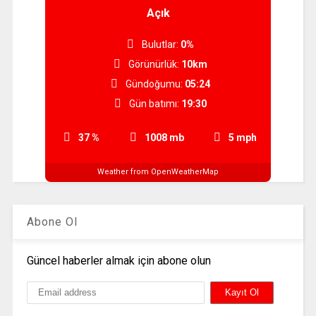
Açık
Bulutlar:
0%
Görünürlük:
10km
Gündoğumu:
05:24
Gün batımı:
19:30
37 %
1008 mb
5 mph
Weather from OpenWeatherMap
Abone Ol
Güncel haberler almak için abone olun