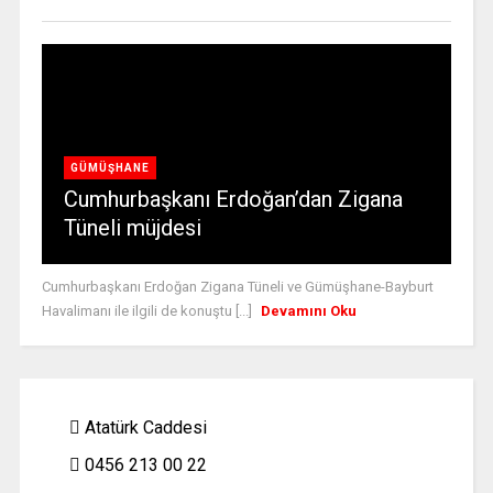
GÜMÜŞHANE
Cumhurbaşkanı Erdoğan’dan Zigana
Tüneli müjdesi
Cumhurbaşkanı Erdoğan Zigana Tüneli ve Gümüşhane-Bayburt
Havalimanı ile ilgili de konuştu [...]
Devamını Oku
Atatürk Caddesi
0456 213 00 22