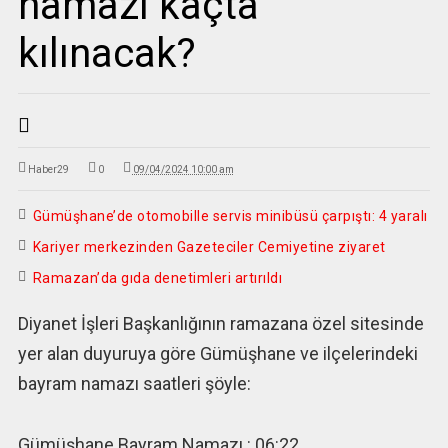
namazı kaçta
kılınacak?
Haber29
0
09/04/2024 10:00 am
Gümüşhane’de otomobille servis minibüsü çarpıştı: 4 yaralı
Kariyer merkezinden Gazeteciler Cemiyetine ziyaret
Ramazan’da gıda denetimleri artırıldı
Diyanet İşleri Başkanlığının ramazana özel sitesinde
yer alan duyuruya göre Gümüşhane ve ilçelerindeki
bayram namazı saatleri şöyle:
Gümüşhane Bayram Namazı : 06:22