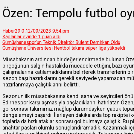
Özen: Tempolu futbol o
Haber29
0
12/09/2023 9:54 pm
Kaplanlar evinde 1 puan aldı
Gümüşhanespor’un Teknik Direktör Bülent Demirkan Oldu
Gümüşhane Üniversitesi Hentbol takımı süper lige yükseldi
Müsabakanın ardından bir değerlendirmede bulunan Özen
birçoğunun salgın hastalıkla mücadele ettiğini, bazı oyun
çalışmalarına katılamadıklarını belirterek transferlerin b
sezon başı hazırlıklarını gerekli seviyede yapamadan m
hazırlanmaya çalıştıklarını belirtti.
Sezonun ilk müsabakasına kendi saha ve seyircileri ön
Edirnespor karşılaşmasıyla başladıklarını hatırlatan Öz
gol sonrası takımımız mağlup durumdayken çabuk topa
dengelemeyi başardı. İlerleyen dakikalarda top rakipte 
toplarla da hızlı ataklar sonrası gol bulmaya çalıştık. B
anahtar pasları olumlu sonuçlandıramadık. Kazanmak i
istediğimiz galibiyet golünü üretemedik. Takımımız lig