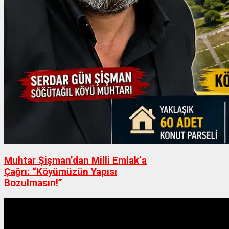
Muhtar Şişman’dan Milli Emlak’a
Çağrı: “Köyümüzün Yapısı
Bozulmasın!”