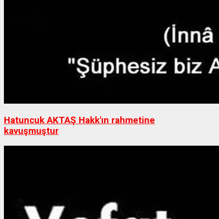
Hatuncuk AKTAŞ Hakk'ın rahmetine
kavuşmuştur