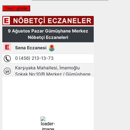
Gümüşhane, TR
12:54,
09/08/2026
25
°C
açık
33 %
1009 mb