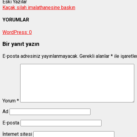
Eski Yazılar
Kaçak silah imalathanesine baskın
YORUMLAR
WordPress:
0
Bir yanıt yazın
E-posta adresiniz yayınlanmayacak.
Gerekli alanlar
*
ile işaretl
Yorum
*
Ad
E-posta
İnternet sitesi