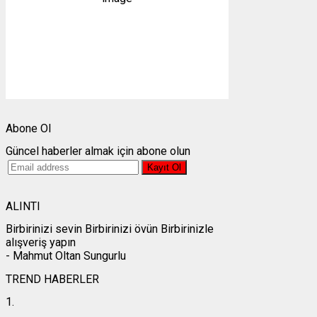
10 mph
Bulutlar:
0%
Görünürlük:
10km
Gündoğumu:
05:26
Gün batımı:
19:27
Weather from OpenWeatherMap
Abone Ol
Güncel haberler almak için abone olun
ALINTI
Birbirinizi sevin Birbirinizi övün Birbirinizle
alışveriş yapın
- Mahmut Oltan Sungurlu
TREND HABERLER
1.