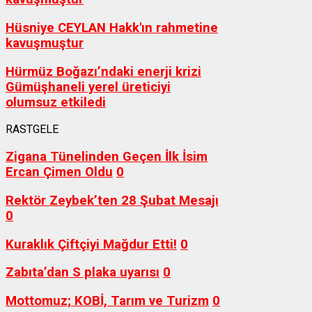
Hüsniye CEYLAN Hakk'ın rahmetine
kavuşmuştur
Hürmüz Boğazı’ndaki enerji krizi
Gümüşhaneli yerel üreticiyi
olumsuz etkiledi
RASTGELE
Zigana Tünelinden Geçen İlk İsim
Ercan Çimen Oldu
0
Rektör Zeybek’ten 28 Şubat Mesajı
0
Kuraklık Çiftçiyi Mağdur Etti!
0
Zabıta’dan S plaka uyarısı
0
Mottomuz; KOBİ, Tarım ve Turizm
0