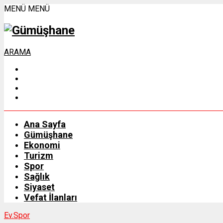
MENÜ
MENÜ
ARAMA
Ana Sayfa
Gümüşhane
Ekonomi
Turizm
Spor
Sağlık
Siyaset
Vefat İlanları
Ev.
Spor