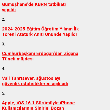
Gümüşhane’de KBRN tatbikatı
yapıldı
2.
2024-2025 Eğitim Öğretim Yılının İlk
Töreni Atatürk Anıtı Önünde Yapıldı
3.
Cumhurbaşkanı Erdoğan’dan Zigana
Tüneli müjdesi
4.
Vali Tanrısever, ağustos ayı
güvenlik istatistiklerini açıkladı
5.
Apple, iOS 16.1 Sürümüyle iPhone
Kullanıcılarının Sinirini Bozan