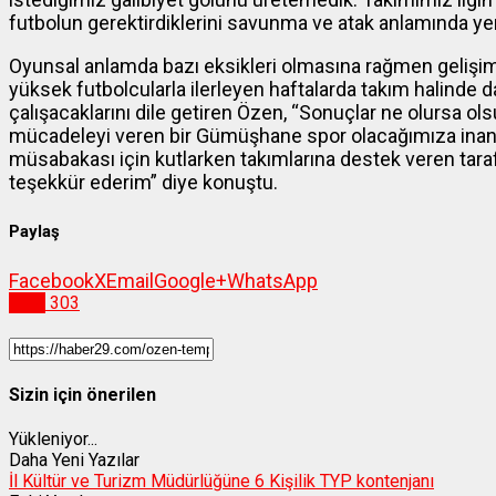
futbolun gerektirdiklerini savunma ve atak anlamında yer
Oyunsal anlamda bazı eksikleri olmasına rağmen gelişim
yüksek futbolcularla ilerleyen haftalarda takım halinde
çalışacaklarını dile getiren Özen, “Sonuçlar ne olursa ol
mücadeleyi veren bir Gümüşhane spor olacağımıza inanı
müsabakası için kutlarken takımlarına destek veren ta
teşekkür ederim” diye konuştu.
Paylaş
Facebook
X
Email
Google+
WhatsApp
Spor
303
Sizin için önerilen
Yükleniyor...
Daha Yeni Yazılar
İl Kültür ve Turizm Müdürlüğüne 6 Kişilik TYP kontenjanı