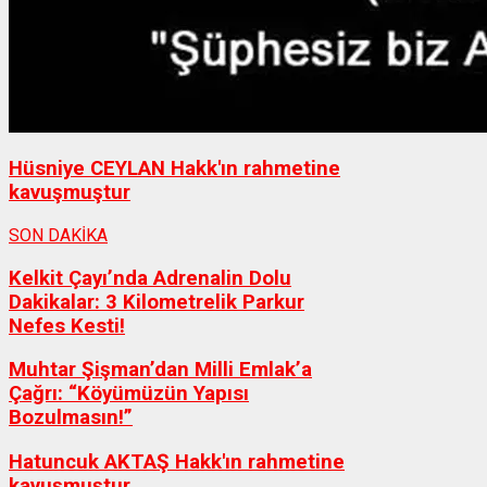
Hüsniye CEYLAN Hakk'ın rahmetine
kavuşmuştur
SON DAKİKA
Kelkit Çayı’nda Adrenalin Dolu
Dakikalar: 3 Kilometrelik Parkur
Nefes Kesti!
Muhtar Şişman’dan Milli Emlak’a
Çağrı: “Köyümüzün Yapısı
Bozulmasın!”
Hatuncuk AKTAŞ Hakk'ın rahmetine
kavuşmuştur