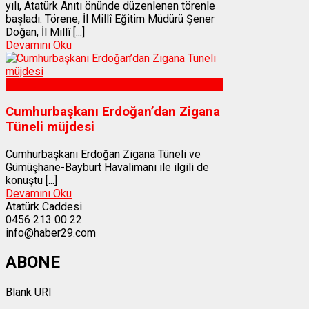
yılı, Atatürk Anıtı önünde düzenlenen törenle
başladı. Törene, İl Millî Eğitim Müdürü Şener
Doğan, İl Millî [...]
Devamını Oku
Gümüşhane
Cumhurbaşkanı Erdoğan’dan Zigana
Tüneli müjdesi
Cumhurbaşkanı Erdoğan Zigana Tüneli ve
Gümüşhane-Bayburt Havalimanı ile ilgili de
konuştu [...]
Devamını Oku
Atatürk Caddesi
0456 213 00 22
info@haber29.com
ABONE
Blank URI