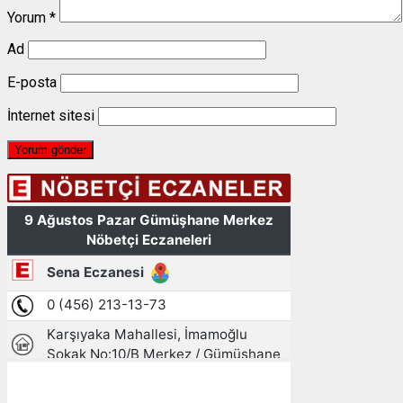
Yorum
*
Ad
E-posta
İnternet sitesi
Gümüşhane, TR