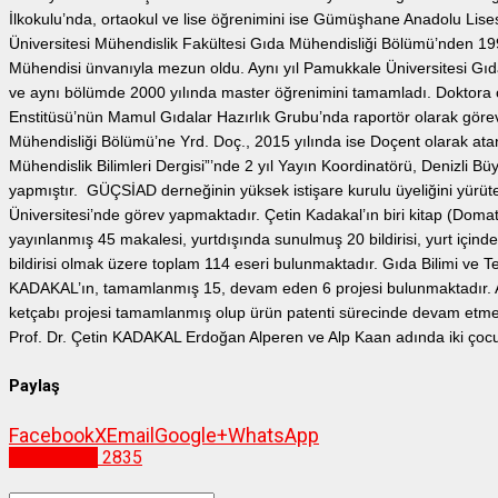
İlkokulu’nda, ortaokul ve lise öğrenimini ise Gümüşhane Anadolu Lises
Üniversitesi Mühendislik Fakültesi Gıda Mühendisliği Bölümü’nden 199
Mühendisi ünvanıyla mezun oldu. Aynı yıl Pamukkale Üniversitesi Gıd
ve aynı bölümde 2000 yılında master öğrenimini tamamladı. Doktora ö
Enstitüsü’nün Mamul Gıdalar Hazırlık Grubu’nda raportör olarak göre
Mühendisliği Bölümü’ne Yrd. Doç., 2015 yılında ise Doçent olarak at
Mühendislik Bilimleri Dergisi”’nde 2 yıl Yayın Koordinatörü, Denizli Bü
yapmıştır. GÜÇSİAD derneğinin yüksek istişare kurulu üyeliğini yür
Üniversitesi’nde görev yapmaktadır. Çetin Kadakal’ın biri kitap (Dom
yayınlanmış 45 makalesi, yurtdışında sunulmuş 20 bildirisi, yurt için
bildirisi olmak üzere toplam 114 eseri bulunmaktadır. Gıda Bilimi ve Te
KADAKAL’ın, tamamlanmış 15, devam eden 6 projesi bulunmaktadır.
ketçabı projesi tamamlanmış olup ürün patenti sürecinde devam etmek
Prof. Dr. Çetin KADAKAL Erdoğan Alperen ve Alp Kaan adında iki çocu
Paylaş
Facebook
X
Email
Google+
WhatsApp
Gümüşhane
2835