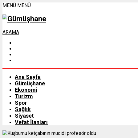
MENÜ
MENÜ
ARAMA
Ana Sayfa
Gümüşhane
Ekonomi
Turizm
Spor
Sağlık
Siyaset
Vefat İlanları