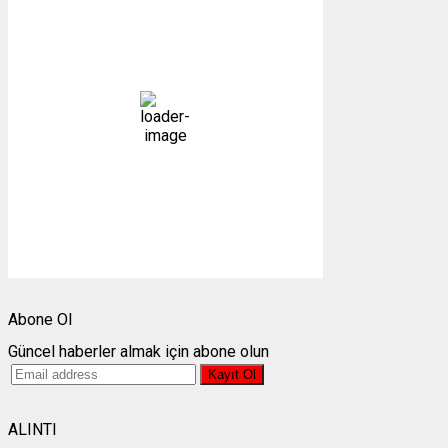
11:15,
09/08/2026
22
°C
açık
39 %
1010 mb
5 mph
Bulutlar:
0%
Görünürlük:
10km
Gündoğumu:
05:26
Gün batımı:
19:27
Weather from OpenWeatherMap
Abone Ol
Güncel haberler almak için abone olun
ALINTI