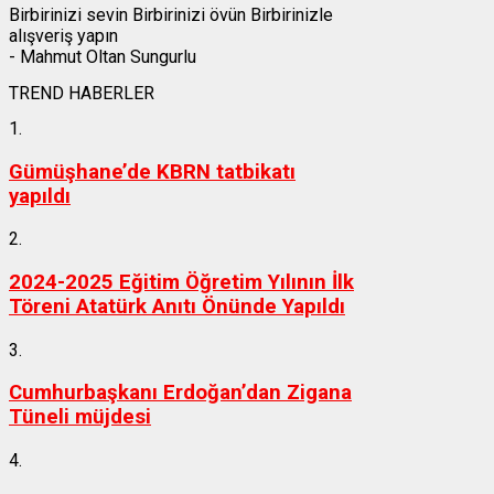
Birbirinizi sevin Birbirinizi övün Birbirinizle
alışveriş yapın
- Mahmut Oltan Sungurlu
TREND HABERLER
1.
Gümüşhane’de KBRN tatbikatı
yapıldı
2.
2024-2025 Eğitim Öğretim Yılının İlk
Töreni Atatürk Anıtı Önünde Yapıldı
3.
Cumhurbaşkanı Erdoğan’dan Zigana
Tüneli müjdesi
4.