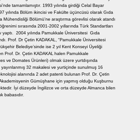
i’nde tamamlamıştır. 1993 yılında girdiği Celal Bayar
7 yılında Bölüm ikincisi ve Fakülte üçüncüsü olarak Gıda
a Mühendisliği Bölümü’ne araştırma görevlisi olarak atandı
ğrenimi sırasında 2001-2002 yıllarında Türk Standartları
v yaptı. 2004 yılında Pamukkale Üniversitesi Gıda
andı. Prof. Dr Çetin KADAKAL, “Pamukkale Üniversitesi
yükşehir Belediye’sinde ise 2 yıl Kent Konseyi Üyeliği
üten Prof. Dr. Çetin KADAKAL halen Pamukkale
ates ve Domates Ürünleri) olmak üzere yurtdışında
de yayınlanmış 32 makalesi ve yurtiçinde sunulmuş 16
knolojisi alanında 2 adet patenti bulunan Prof. Dr. Çetin
 Akademisyenin Gümüşhane için yapmış olduğu Kuşburnu
tedir. İyi düzeyde İngilizce ve orta düzeyde Almanca bilen
k babasıdır.