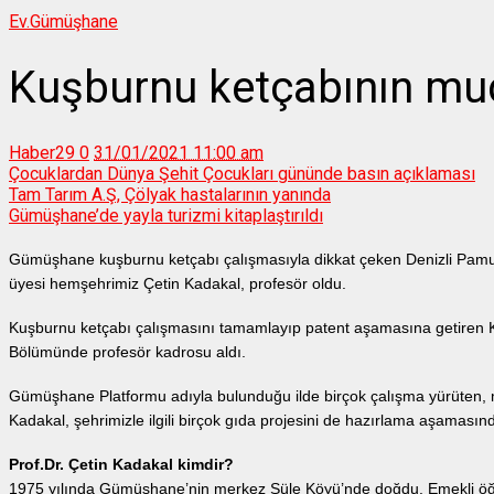
Ev.
Gümüşhane
Kuşburnu ketçabının muc
Haber29
0
31/01/2021 11:00 am
Çocuklardan Dünya Şehit Çocukları gününde basın açıklaması
Tam Tarım A.Ş, Çölyak hastalarının yanında
Gümüşhane’de yayla turizmi kitaplaştırıldı
Gümüşhane kuşburnu ketçabı çalışmasıyla dikkat çeken Denizli Pamu
üyesi hemşehrimiz Çetin Kadakal, profesör oldu.
Kuşburnu ketçabı çalışmasını tamamlayıp patent aşamasına getiren K
Bölümünde profesör kadrosu aldı.
Gümüşhane Platformu adıyla bulunduğu ilde birçok çalışma yürüten, m
Kadakal, şehrimizle ilgili birçok gıda projesini de hazırlama aşamasın
Prof.Dr. Çetin Kadakal kimdir?
1975 yılında Gümüşhane’nin merkez Süle Köyü’nde doğdu. Emekli öğ