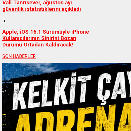
Vali Tanrısever, ağustos ayı
güvenlik istatistiklerini açıkladı
5.
Apple, iOS 16.1 Sürümüyle iPhone
Kullanıcılarının Sinirini Bozan
Durumu Ortadan Kaldıracak!
SON HABERLER