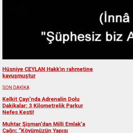
Hüsniye CEYLAN Hakk'ın rahmetine
kavuşmuştur
SON DAKİKA
Kelkit Çayı’nda Adrenalin Dolu
Dakikalar: 3 Kilometrelik Parkur
Nefes Kesti!
Muhtar Şişman’dan Milli Emlak’a
Çağrı: “Köyümüzün Yapısı