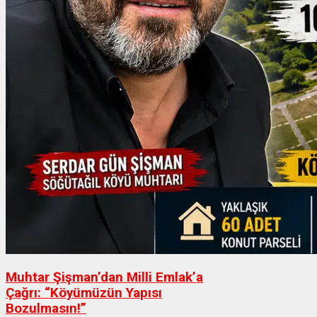
Muhtar Şişman’dan Milli Emlak’a
Çağrı: “Köyümüzün Yapısı
Bozulmasın!”