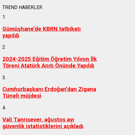
TREND HABERLER
1.
Gümüşhane’de KBRN tatbikatı
yapıldı
2.
2024-2025 Eğitim Öğretim Yılının İlk
Töreni Atatürk Anıtı Önünde Yapıldı
3.
Cumhurbaşkanı Erdoğan’dan Zigana
Tüneli müjdesi
4.
Vali Tanrısever, ağustos ayı
güvenlik istatistiklerini açıkladı