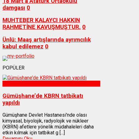
18 Mart’a Atatürk Ortaokulu
damgası
0
MUHTEBER KALAYCI HAKKIN
RAHMETİNE KAVUŞMUŞTUR.
0
Ünlü: Maaş artışlarında ayrımcılık
kabul edilemez
0
POPÜLER
Sağlık
Gümüşhane’de KBRN tatbikatı
yapıldı
Gümüşhane Devlet Hastanesi'nde olası
kimyasal, biyolojik, radyolojik ve nükleer
(KBRN) afetlere yönelik müdahaleleri daha
etkin kılmak için tatbikat g [...]
Devamını Oku