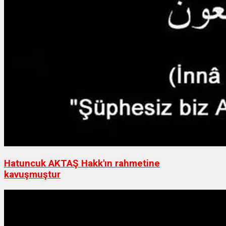
Hatuncuk AKTAŞ Hakk'ın rahmetine
kavuşmuştur