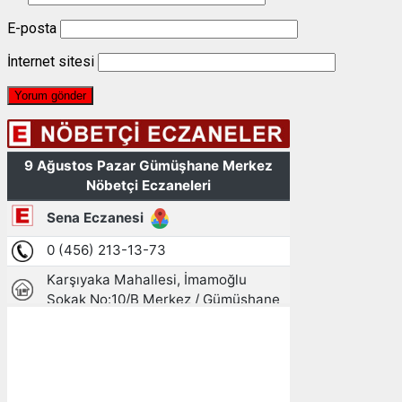
E-posta
İnternet sitesi
Gümüşhane, TR
17:22,
09/08/2026
23
°C