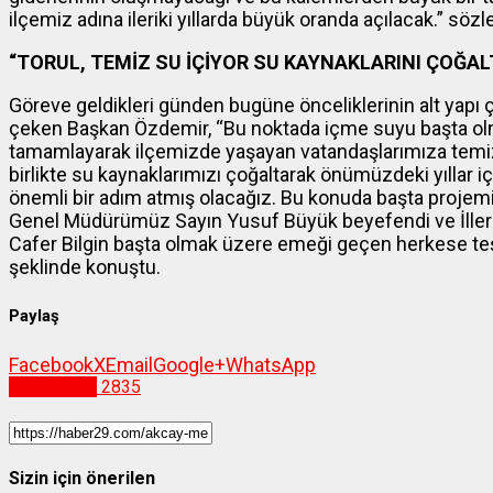
ilçemiz adına ileriki yıllarda büyük oranda açılacak.” sözl
“TORUL, TEMİZ SU İÇİYOR SU KAYNAKLARINI ÇOĞAL
Göreve geldikleri günden bugüne önceliklerinin alt yapı
çeken Başkan Özdemir, “Bu noktada içme suyu başta olm
tamamlayarak ilçemizde yaşayan vatandaşlarımıza temiz s
birlikte su kaynaklarımızı çoğaltarak önümüzdeki yıllar
önemli bir adım atmış olacağız. Bu konuda başta projemi
Genel Müdürümüz Sayın Yusuf Büyük beyefendi ve İlle
Cafer Bilgin başta olmak üzere emeği geçen herkese teş
şeklinde konuştu.
Paylaş
Facebook
X
Email
Google+
WhatsApp
Gümüşhane
2835
Sizin için önerilen