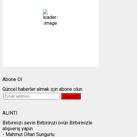
parçalı bulutlu
47 %
1009 mb
9 mph
Bulutlar:
72%
Görünürlük:
10km
Gündoğumu:
05:26
Gün batımı:
19:27
Weather from OpenWeatherMap
Abone Ol
Güncel haberler almak için abone olun
ALINTI
Birbirinizi sevin Birbirinizi övün Birbirinizle
alışveriş yapın
- Mahmut Oltan Sungurlu