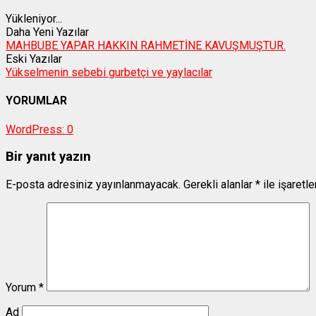
Yükleniyor...
Daha Yeni Yazılar
MAHBUBE YAPAR HAKKIN RAHMETİNE KAVUŞMUŞTUR.
Eski Yazılar
Yükselmenin sebebi gurbetçi ve yaylacılar
YORUMLAR
WordPress:
0
Bir yanıt yazın
E-posta adresiniz yayınlanmayacak.
Gerekli alanlar
*
ile işaretl
Yorum
*
Ad