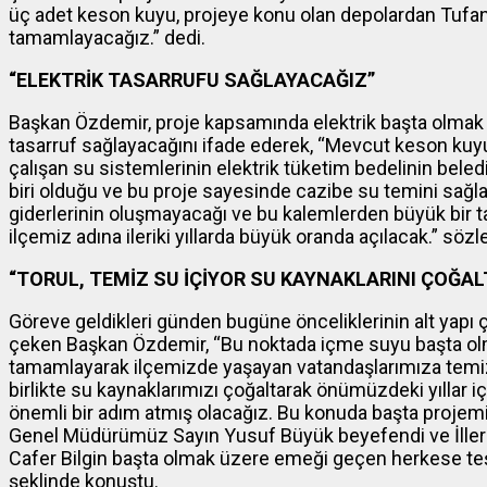
üç adet keson kuyu, projeye konu olan depolardan Tufani
tamamlayacağız.” dedi.
“ELEKTRİK TASARRUFU SAĞLAYACAĞIZ”
Başkan Özdemir, proje kapsamında elektrik başta olmak
tasarruf sağlayacağını ifade ederek, “Mevcut keson ku
çalışan su sistemlerinin elektrik tüketim bedelinin be
biri olduğu ve bu proje sayesinde cazibe su temini sağla
giderlerinin oluşmayacağı ve bu kalemlerden büyük bir
ilçemiz adına ileriki yıllarda büyük oranda açılacak.” sözl
“TORUL, TEMİZ SU İÇİYOR SU KAYNAKLARINI ÇOĞAL
Göreve geldikleri günden bugüne önceliklerinin alt yapı
çeken Başkan Özdemir, “Bu noktada içme suyu başta olm
tamamlayarak ilçemizde yaşayan vatandaşlarımıza temiz s
birlikte su kaynaklarımızı çoğaltarak önümüzdeki yıllar
önemli bir adım atmış olacağız. Bu konuda başta projemi
Genel Müdürümüz Sayın Yusuf Büyük beyefendi ve İlle
Cafer Bilgin başta olmak üzere emeği geçen herkese teş
şeklinde konuştu.