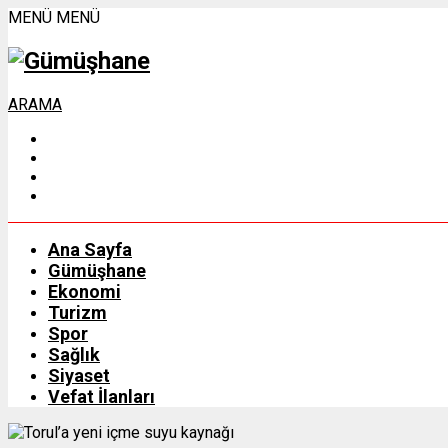
MENÜ
MENÜ
ARAMA
Ana Sayfa
Gümüşhane
Ekonomi
Turizm
Spor
Sağlık
Siyaset
Vefat İlanları