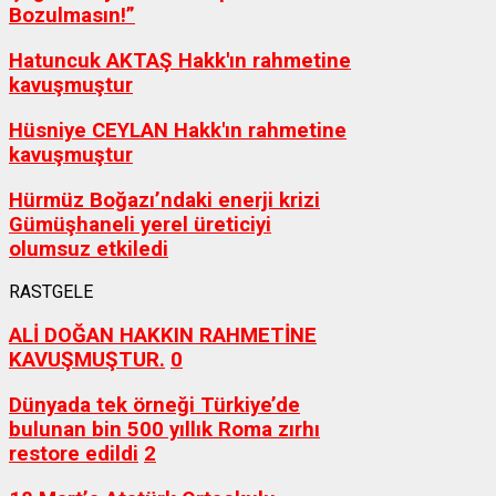
Bozulmasın!”
Hatuncuk AKTAŞ Hakk'ın rahmetine
kavuşmuştur
Hüsniye CEYLAN Hakk'ın rahmetine
kavuşmuştur
Hürmüz Boğazı’ndaki enerji krizi
Gümüşhaneli yerel üreticiyi
olumsuz etkiledi
RASTGELE
ALİ DOĞAN HAKKIN RAHMETİNE
KAVUŞMUŞTUR.
0
Dünyada tek örneği Türkiye’de
bulunan bin 500 yıllık Roma zırhı
restore edildi
2