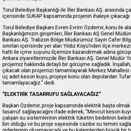
Torul Belediye Başkanlığı ile İller Bankası AŞ. arasında ç
içerisinde SUKAP kapsamında projenin ihaleye çıkacağı be
Torul Belediye Başkanı Evren Evrim Özdemir, konu ile ala
Başkanlığımızın girişimleri, İller Bankası AŞ Genel Müd
Bankası AŞ. Trabzon Bölge Müdürümüz Sayın Cafer Bilgin
sınırları içerisinde yer alan Yıldız Köyü’nden ilçe merke
hattı ile içme suyunu ilçemize kazandırmak adına görüşme
Ankara ziyaretlerimizde İller Bankası AŞ. Genel Müdür Y
projemiz hakkında detaylı bir görüşme sağladık. İnşalla
çıkacak olan projemizi tamamlayarak Merkez Mahallesi üs
üç adet keson kuyu, projeye konu olan depolardan Tufani
tamamlayacağız.” dedi.
“ELEKTRİK TASARRUFU SAĞLAYACAĞIZ”
Başkan Özdemir, proje kapsamında elektrik başta olmak
tasarruf sağlayacağını ifade ederek, “Mevcut keson ku
çalışan su sistemlerinin elektrik tüketim bedelinin be
biri olduğu ve bu proje sayesinde cazibe su temini sağla
giderlerinin oluşmayacağı ve bu kalemlerden büyük bir