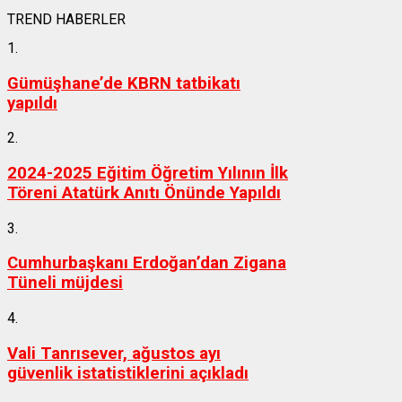
TREND HABERLER
1.
Gümüşhane’de KBRN tatbikatı
yapıldı
2.
2024-2025 Eğitim Öğretim Yılının İlk
Töreni Atatürk Anıtı Önünde Yapıldı
3.
Cumhurbaşkanı Erdoğan’dan Zigana
Tüneli müjdesi
4.
Vali Tanrısever, ağustos ayı
güvenlik istatistiklerini açıkladı