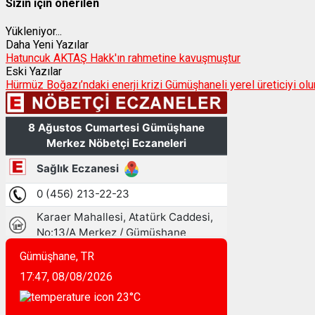
Sizin için önerilen
Yükleniyor...
Daha Yeni Yazılar
Hatuncuk AKTAŞ Hakk'ın rahmetine kavuşmuştur
Eski Yazılar
Hürmüz Boğazı’ndaki enerji krizi Gümüşhaneli yerel üreticiyi ol
Gümüşhane, TR
17:47,
08/08/2026
23
°C