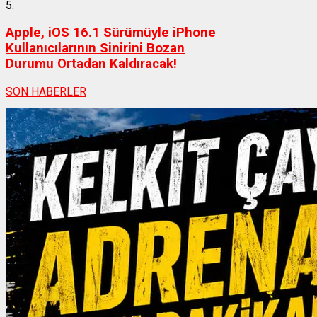
5.
Apple, iOS 16.1 Sürümüyle iPhone
Kullanıcılarının Sinirini Bozan
Durumu Ortadan Kaldıracak!
SON HABERLER