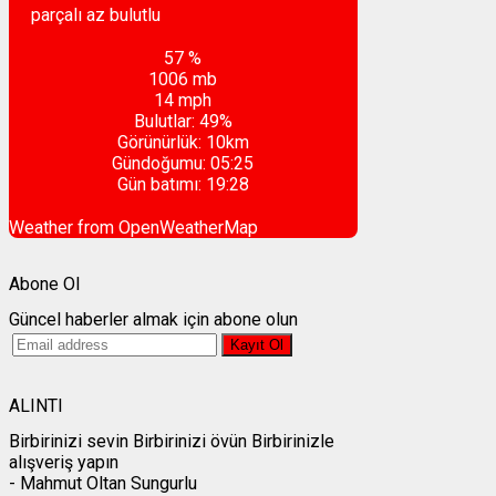
parçalı az bulutlu
57 %
1006 mb
14 mph
Bulutlar:
49%
Görünürlük:
10km
Gündoğumu:
05:25
Gün batımı:
19:28
Weather from OpenWeatherMap
Abone Ol
Güncel haberler almak için abone olun
ALINTI
Birbirinizi sevin Birbirinizi övün Birbirinizle
alışveriş yapın
- Mahmut Oltan Sungurlu