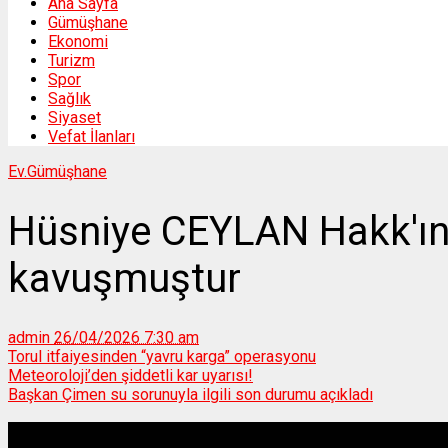
Ana Sayfa
Gümüşhane
Ekonomi
Turizm
Spor
Sağlık
Siyaset
Vefat İlanları
Ev.
Gümüşhane
Hüsniye CEYLAN Hakk'ın
kavuşmuştur
admin
26/04/2026 7:30 am
Torul itfaiyesinden “yavru karga” operasyonu
Meteoroloji’den şiddetli kar uyarısı!
Başkan Çimen su sorunuyla ilgili son durumu açıkladı