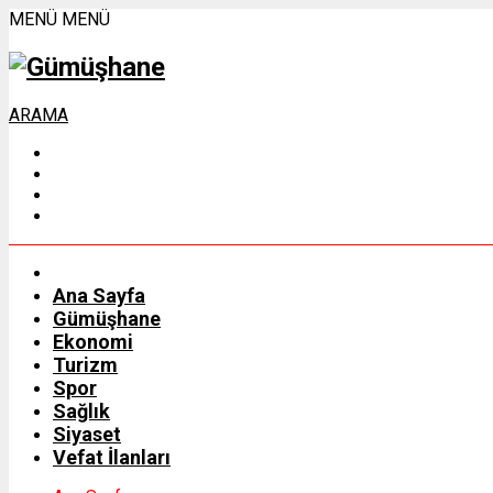
MENÜ
MENÜ
ARAMA
Ana Sayfa
Gümüşhane
Ekonomi
Turizm
Spor
Sağlık
Siyaset
Vefat İlanları