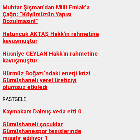
Muhtar Şişman’dan Milli Emlak’a
Çağrı: “Köyümüzün Yapısı
Bozulmasın!”
Hatuncuk AKTAŞ Hakk'ın rahmetine
kavuşmuştur
Hüsniye CEYLAN Hakk'ın rahmetine
kavuşmuştur
Hürmüz Boğazı’ndaki enerji krizi
Gümüşhaneli yerel üreticiyi
olumsuz etkiledi
RASTGELE
Kaymakam Dalmış veda etti
0
Gümüşhaneli çocuklar
Gümüşhanespor tesislerinde
misafir ediliyor
1