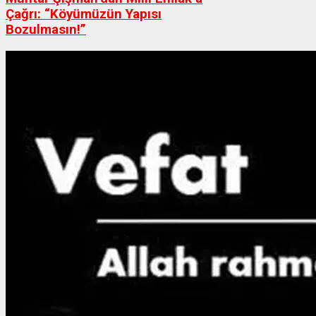
Çağrı: “Köyümüzün Yapısı
Bozulmasın!”