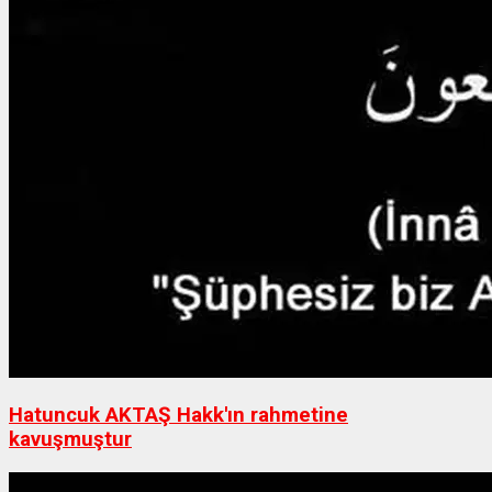
Hatuncuk AKTAŞ Hakk'ın rahmetine
kavuşmuştur