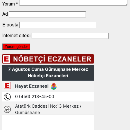
Yorum
*
Ad
E-posta
İnternet sitesi
Gümüşhane, TR