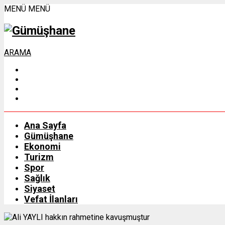
MENÜ
MENÜ
ARAMA
Ana Sayfa
Gümüşhane
Ekonomi
Turizm
Spor
Sağlık
Siyaset
Vefat İlanları