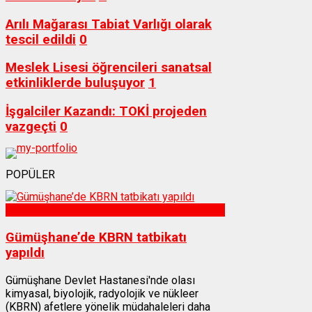
Arılı Mağarası Tabiat Varlığı olarak
tescil edildi
0
Meslek Lisesi öğrencileri sanatsal
etkinliklerde buluşuyor
1
İşgalciler Kazandı: TOKİ projeden
vazgeçti
0
POPÜLER
Sağlık
Gümüşhane’de KBRN tatbikatı
yapıldı
Gümüşhane Devlet Hastanesi'nde olası
kimyasal, biyolojik, radyolojik ve nükleer
(KBRN) afetlere yönelik müdahaleleri daha