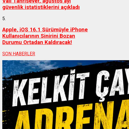
Vali Tanrısever, ağustos ayı
güvenlik istatistiklerini açıkladı
5.
Apple, iOS 16.1 Sürümüyle iPhone
Kullanıcılarının Sinirini Bozan
Durumu Ortadan Kaldıracak!
SON HABERLER