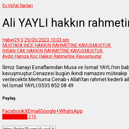
Ev.
Vefat İlanları
Ali YAYLI hakkın rahmet
Haber29
0
29/05/2023 10:03 pm
MUSTAFA İNCE HAKKIN RAHMETİNE KAVUŞMUŞTUR.
İHSAN ÇAK HAKKIN RAHMETİNE KAVUŞMUŞTUR.
Aydın Hamza Koç Hakkın Rahmetine Kavuşmuştur
İlimiz Sanayi Esnaflarından Musa ve İsmail YAYLI’nın bab
kavuşmuştur.Cenazesi bugün ikindi namazını müteakip 
verilecektir.Merhuma Cenab-ı Allah’tan rahmet kederli aile
tel.İsmail YAYLI:0535 852 08 49
Paylaş
Facebook
X
Email
Google+
WhatsApp
Vefat İlanları
215