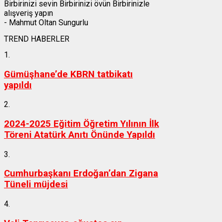
Birbirinizi sevin Birbirinizi övün Birbirinizle
alışveriş yapın
- Mahmut Oltan Sungurlu
TREND HABERLER
1.
Gümüşhane’de KBRN tatbikatı
yapıldı
2.
2024-2025 Eğitim Öğretim Yılının İlk
Töreni Atatürk Anıtı Önünde Yapıldı
3.
Cumhurbaşkanı Erdoğan’dan Zigana
Tüneli müjdesi
4.