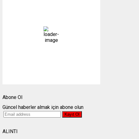
07:10,
08/08/2026
16
°C
açık
76 %
1011 mb
2 mph
Bulutlar:
1%
Görünürlük:
10km
Gündoğumu:
05:25
Gün batımı:
19:28
Weather from OpenWeatherMap
Abone Ol
Güncel haberler almak için abone olun
ALINTI