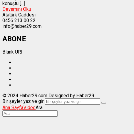
konuştu [...]
Devamını Oku
Atatürk Caddesi
0456 213 00 22
info@haber29.com
ABONE
Blank URI
© 2024 Haber29.com Designed by Haber29
Bir şeyler yaz ve gir
Ana Sayfa
Video
Ara