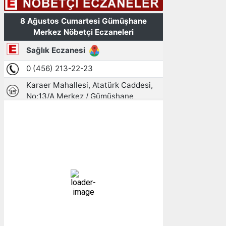
Gümüşhane, TR
11:01,
08/08/2026
25
°C
açık
37 %
1007 mb
1 mph
Bulutlar:
0%
Görünürlük:
10km