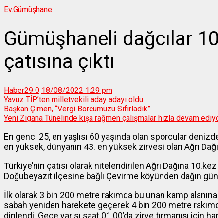
Ev.
Gümüşhane
Gümüşhaneli dağcılar 10.
çatısına çıktı
Haber29
0
18/08/2022 1:29 pm
Yavuz TİP’ten milletvekili aday adayı oldu
Başkan Çimen, “Vergi Borcumuzu Sıfırladık”
Yeni Zigana Tünelinde kışa rağmen çalışmalar hızla devam ediy
En genci 25, en yaşlısı 60 yaşında olan sporcular denizde
en yüksek, dünyanın 43. en yüksek zirvesi olan Ağrı Dağ
Türkiye’nin çatısı olarak nitelendirilen Ağrı Dağına 10.
Doğubeyazıt ilçesine bağlı Çevirme köyünden dağın gün
İlk olarak 3 bin 200 metre rakımda bulunan kamp alanına
sabah yeniden harekete geçerek 4 bin 200 metre rakımdak
dinlendi. Gece yarısı saat 01.00’da zirve tırmanışı için h