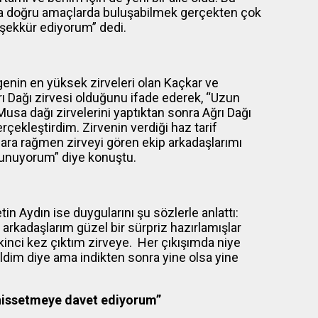
arla doğru amaçlarda buluşabilmek gerçekten çok
eşekkür ediyorum” dedi.
enin en yüksek zirveleri olan Kaçkar ve
rı Dağı zirvesi olduğunu ifade ederek, “Uzun
Musa dağı zirvelerini yaptıktan sonra Ağrı Dağı
rçekleştirdim. Zirvenin verdiği haz tarif
ara rağmen zirveyi gören ekip arkadaşlarımı
sunuyorum” diye konuştu.
 Aydın ise duygularını şu sözlerle anlattı:
 arkadaşlarım güzel bir sürpriz hazırlamışlar
kinci kez çıktım zirveye. Her çıkışımda niye
dim diye ama indikten sonra yine olsa yine
 hissetmeye davet ediyorum”