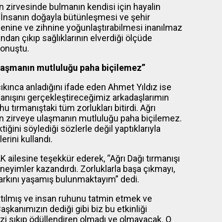
ın zirvesinde bulmanın kendisi için hayalin
“İnsanın doğayla bütünleşmesi ve şehir
enine ve zihnine yoğunlaştırabilmesi inanılmaz
ndan çıkıp sağlıklarının elverdiği ölçüde
onuştu.
laşmanın mutluluğu paha biçilemez”
ıkınca anladığını ifade eden Ahmet Yıldız ise
manışını gerçekleştireceğimiz arkadaşlarımın
 tırmanıştaki tüm zorlukları bitirdi. Ağrı
on zirveye ulaşmanın mutluluğu paha biçilemez.
ğini söylediği sözlerle değil yaptıklarıyla
rini kullandı.
K ailesine teşekkür ederek, “Ağrı Dağı tırmanışı
eyimler kazandırdı. Zorluklarla başa çıkmayı,
 farkını yaşamış bulunmaktayım” dedi.
tılmış ve insan ruhunu tatmin etmek ve
aşkanımızın dediği gibi biz bu etkinliği
izi sıkıp ödüllendiren olmadı ve olmayacak. O