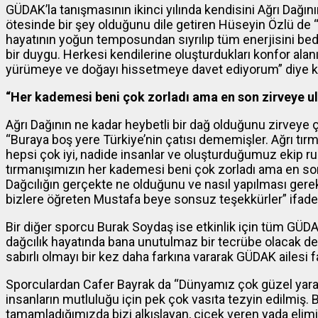
GÜDAK’la tanışmasının ikinci yılında kendisini Ağrı Dağın
ötesinde bir şey olduğunu dile getiren Hüseyin Özlü de 
hayatının yoğun temposundan sıyrılıp tüm enerjisini bed
bir duygu. Herkesi kendilerine oluşturdukları konfor alanı
yürümeye ve doğayı hissetmeye davet ediyorum” diye k
“Her kademesi beni çok zorladı ama en son zirveye u
Ağrı Dağının ne kadar heybetli bir dağ olduğunu zirveye ç
“Buraya boş yere Türkiye’nin çatısı dememişler. Ağrı tır
hepsi çok iyi, nadide insanlar ve oluşturduğumuz ekip ruhu
tırmanışımızın her kademesi beni çok zorladı ama en s
Dağcılığın gerçekte ne olduğunu ve nasıl yapılması gerekti
bizlere öğreten Mustafa beye sonsuz teşekkürler” ifadele
Bir diğer sporcu Burak Soydaş ise etkinlik için tüm GÜDA
dağcılık hayatında bana unutulmaz bir tecrübe olacak den
sabırlı olmayı bir kez daha farkına vararak GÜDAK ailesi
Sporculardan Cafer Bayrak da “Dünyamız çok güzel yara
insanların mutluluğu için pek çok vasıta tezyin edilmiş. B
tamamladığımızda bizi alkışlayan, çiçek veren yada elim