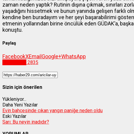
zaman neden yaptık? Rutinin dışına çıkmak, sınırları zor
yaşadığını hissetmek ve bunun yanında gelişen farklı o
kendine ben buradayım ve her şeyi başarabilirimi göster
etmenin yollarından birine öncülük eden GÜDAK’a, başka
konuştu.
Paylaş
Facebook
X
Email
Google+
WhatsApp
Gümüşhane
2835
Sizin için önerilen
Yükleniyor...
Daha Yeni Yazılar
Evin bahçesinde çıkan yangın paniğe neden oldu
Eski Yazılar
Sarı: Bu neyin inadıdır?
YORUMLAR