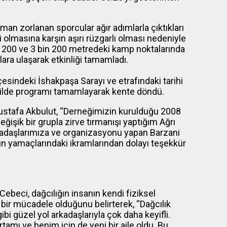
man zorlanan sporcular ağır adımlarla çıktıkları
 olmasına karşın aşırı rüzgarlı olması nedeniyle
in 200 ve 3 bin 200 metredeki kamp noktalarında
ara ulaşarak etkinliği tamamladı.
çesindeki İshakpaşa Sarayı ve etrafındaki tarihi
kilde programı tamamlayarak kente döndü.
ustafa Akbulut, “Derneğimizin kurulduğu 2008
eğişik bir grupla zirve tırmanışı yaptığım Ağrı
rkadaşlarımıza ve organizasyonu yapan Barzani
ın yamaçlarındaki ikramlarından dolayı teşekkür
ebeci, dağcılığın insanın kendi fiziksel
e bir mücadele olduğunu belirterek, “Dağcılık
ibi güzel yol arkadaşlarıyla çok daha keyifli.
rtamı ve benim için de yeni bir aile oldu. Bu