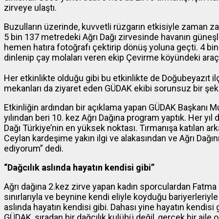
zirveye ulaştı.
Buzulların üzerinde, kuvvetli rüzgarın etkisiyle zaman za
5 bin 137 metredeki Ağrı Dağı zirvesinde havanın güneşli
hemen hatıra fotoğrafı çektirip dönüş yoluna geçti. 4 b
dinlenip çay molaları veren ekip Çevirme köyündeki araçl
Her etkinlikte olduğu gibi bu etkinlikte de Doğubeyazıt il
mekanları da ziyaret eden GÜDAK ekibi sorunsuz bir şe
Etkinliğin ardından bir açıklama yapan GÜDAK Başkanı M
yılından beri 10. kez Ağrı Dağına program yaptık. Her yıl d
Dağı Türkiye’nin en yüksek noktası. Tırmanışa katılan a
Ceylan kardeşime yakın ilgi ve alakasından ve Ağrı Dağın
ediyorum” dedi.
“Dağcılık aslında hayatın kendisi gibi”
Ağrı dağına 2.kez zirve yapan kadın sporculardan Fatma C
sınırlarıyla ve beynine kendi eliyle koyduğu bariyerleriyl
aslında hayatın kendisi gibi. Dahası yine hayatın kendisi g
GÜDAK, sıradan bir dağcılık kulübü değil, gerçek bir aile o