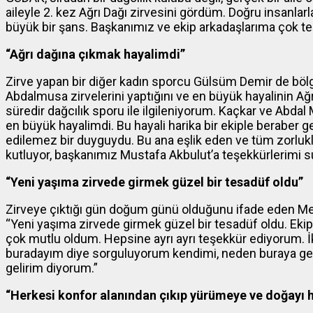
aileyle 2. kez Ağrı Dağı zirvesini gördüm. Doğru insanl
büyük bir şans. Başkanımız ve ekip arkadaşlarıma çok t
“Ağrı dağına çıkmak hayalimdi”
Zirve yapan bir diğer kadın sporcu Gülsüm Demir de bölg
Abdalmusa zirvelerini yaptığını ve en büyük hayalinin Ağ
süredir dağcılık sporu ile ilgileniyorum. Kaçkar ve Abdal 
en büyük hayalimdi. Bu hayali harika bir ekiple beraber ge
edilemez bir duyguydu. Bu ana eşlik eden ve tüm zorlukl
kutluyor, başkanımız Mustafa Akbulut’a teşekkürlerimi 
“Yeni yaşıma zirvede girmek güzel bir tesadüf oldu”
Zirveye çıktığı gün doğum günü olduğunu ifade eden Metin
“Yeni yaşıma zirvede girmek güzel bir tesadüf oldu. Ekip
çok mutlu oldum. Hepsine ayrı ayrı teşekkür ediyorum. İ
buradayım diye sorguluyorum kendimi, neden buraya gel
gelirim diyorum.”
“Herkesi konfor alanından çıkıp yürümeye ve doğayı