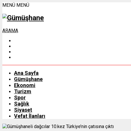
MENÜ
MENÜ
ARAMA
Ana Sayfa
Gümüşhane
Ekonomi
Turizm
Spor
Sağlık
Siyaset
Vefat İlanları