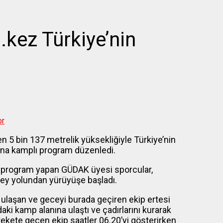
kez Türkiye’nin
or
n 5 bin 137 metrelik yüksekliğiyle Türkiye’nin
ına kamplı program düzenledi.
kez program yapan GÜDAK üyesi sporcular,
ey yolundan yürüyüşe başladı.
 ulaşan ve geceyi burada geçiren ekip ertesi
i kamp alanına ulaştı ve çadırlarını kurarak
arekete geçen ekip saatler 06.20’yi gösterirken