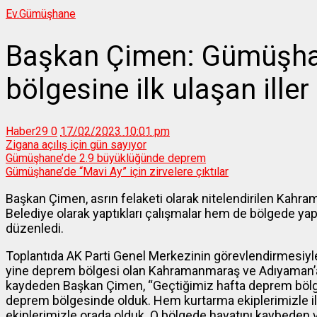
Ev.
Gümüşhane
Başkan Çimen: Gümüşh
bölgesine ilk ulaşan ille
Haber29
0
17/02/2023 10:01 pm
Zigana açılış için gün sayıyor
Gümüşhane’de 2.9 büyüklüğünde deprem
Gümüşhane’de “Mavi Ay” için zirvelere çıktılar
Başkan Çimen, asrın felaketi olarak nitelendirilen Kah
Belediye olarak yaptıkları çalışmalar hem de bölgede yaptı
düzenledi.
Toplantıda AK Parti Genel Merkezinin görevlendirmesiyle
yine deprem bölgesi olan Kahramanmaraş ve Adıyaman’a
kaydeden Başkan Çimen, “Geçtiğimiz hafta deprem bölg
deprem bölgesinde olduk. Hem kurtarma ekiplerimizle 
ekiplerimizle orada olduk. O bölgede hayatını kaybeden 