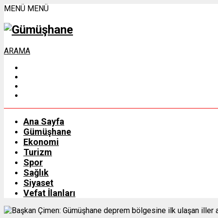
MENÜ
MENÜ
ARAMA
Ana Sayfa
Gümüşhane
Ekonomi
Turizm
Spor
Sağlık
Siyaset
Vefat İlanları