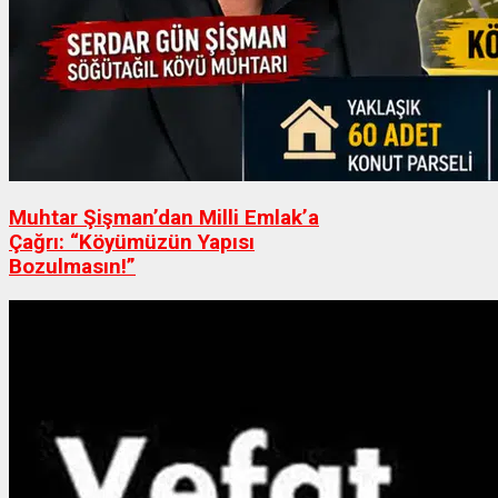
Muhtar Şişman’dan Milli Emlak’a
Çağrı: “Köyümüzün Yapısı
Bozulmasın!”