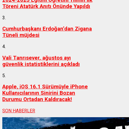
2024-2025 Eğitim Öğretim Yılının İlk
Töreni Atatürk Anıtı Önünde Yapıldı
3.
Cumhurbaşkanı Erdoğan’dan Zigana
Tüneli müjdesi
4.
Vali Tanrısever, ağustos ayı
güvenlik istatistiklerini açıkladı
5.
Apple, iOS 16.1 Sürümüyle iPhone
Kullanıcılarının Sinirini Bozan
Durumu Ortadan Kaldıracak!
SON HABERLER