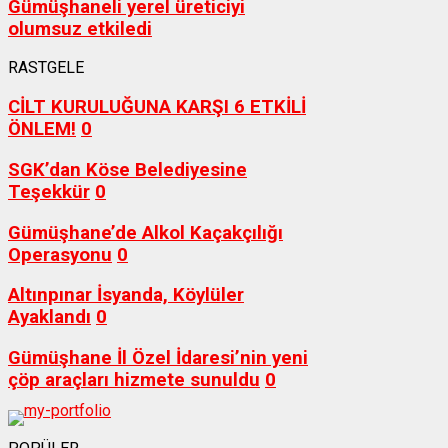
Gümüşhaneli yerel üreticiyi
olumsuz etkiledi
RASTGELE
CİLT KURULUĞUNA KARŞI 6 ETKİLİ
ÖNLEM!
0
SGK’dan Köse Belediyesine
Teşekkür
0
Gümüşhane’de Alkol Kaçakçılığı
Operasyonu
0
Altınpınar İsyanda, Köylüler
Ayaklandı
0
Gümüşhane İl Özel İdaresi’nin yeni
çöp araçları hizmete sunuldu
0