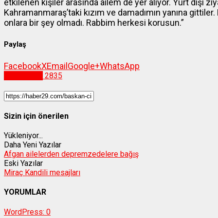
etkilenen kişiler arasında ailem de yer alıyor. Yurt dışı
Kahramanmaraş’taki kızım ve damadımın yanına gittiler. 
onlara bir şey olmadı. Rabbim herkesi korusun.”
Paylaş
Facebook
X
Email
Google+
WhatsApp
Gümüşhane
2835
Sizin için önerilen
Yükleniyor...
Daha Yeni Yazılar
Afgan ailelerden depremzedelere bağış
Eski Yazılar
Miraç Kandili mesajları
YORUMLAR
WordPress:
0