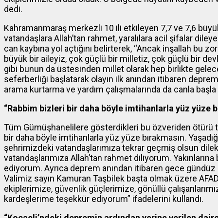
dedi.
Kahramanmaraş merkezli 10 ili etkileyen 7,7 ve 7,6 bü
vatandaşlara Allah’tan rahmet, yaralılara acil şifalar di
can kaybına yol açtığını belirterek, “Ancak inşallah bu zor
büyük bir aileyiz, çok güçlü bir milletiz, çok güçlü bir d
gibi bunun da üstesinden millet olarak hep birlikte ge
seferberliği başlatarak olayın ilk anından itibaren deprem 
arama kurtarma ve yardım çalışmalarında da canla başla
“Rabbim bizleri bir daha böyle imtihanlarla yüz yüze 
Tüm Gümüşhanelilere gösterdikleri bu özveriden ötürü 
bir daha böyle imtihanlarla yüz yüze bırakmasın. Yaşadığ
şehrimizdeki vatandaşlarımıza tekrar geçmiş olsun dilek
vatandaşlarımıza Allah’tan rahmet diliyorum. Yakınlarına ba
ediyorum. Ayrıca deprem anından itibaren gece gündüz
Valimiz sayın Kamuran Taşbilek başta olmak üzere AFAD e
ekiplerimize, güvenlik güçlerimize, gönüllü çalışanlarım
kardeşlerime teşekkür ediyorum” ifadelerini kullandı.
“Kocaeli’ndeki depremin ardından yerine verilen dair