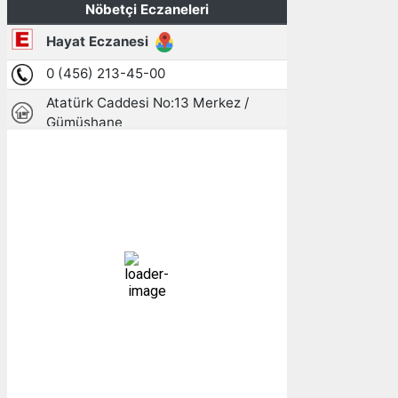
Gümüşhane, TR
07:13,
08/08/2026
16
°C
açık
76 %
1011 mb
2 mph
Bulutlar:
1%
Görünürlük:
10km
Gündoğumu:
05:25
Gün batımı:
19:28