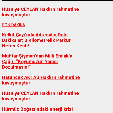
Hüsniye CEYLAN Hakk'ın rahmetine
kavuşmuştur
SON DAKİKA
Kelkit Çayı’nda Adrenalin Dolu
Dakikalar: 3 Kilometrelik Parkur
Nefes Kesti!
Muhtar Şişman’dan Milli Emlak’a
Çağrı: “Köyümüzün Yapısı
Bozulmasın!”
Hatuncuk AKTAŞ Hakk'ın rahmetine
kavuşmuştur
Hüsniye CEYLAN Hakk'ın rahmetine
kavuşmuştur
Hürmüz Boğazı’ndaki enerji krizi