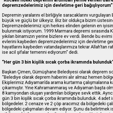
depremzedelerimiz için devletime geri bağışlıyorum”
Depremin yaralarını el birliğiyle saracaklarını vurgulay
büyük ve güçlü bir ülkeyiz. Biz bir oldukça bizim üstes
Depremzedelerimiz için herkes elinden gelenin en iyisin
bulunmak istiyorum. 1999 Marmara depremi sırasında Koca
yıkılan binamızın yerine bizlere ev verdi. Bende bu evim
evlerini kaybeden depremzedelerimiz için devletime ger
hayatlarını kaybeden vatandaşlarımıza tekrar Allah’tan rah
ise acil şifalar temenni ediyorum” dedi.
“Her gün 3 bin kişilik sıcak çorba ikramında bulunduk
Başkan Çimen, Gümüşhane Belediyesi olarak deprem sonra
“Belediye olarak deprem haberini alır almaz hemen bölg
Ekiplerimiz Adıyaman’da arama kurtarma çalışmalarına ka
çıkarmıştır. Yine Kahramanmaraş ve Adıyaman başta olm
8 kamyondan oluşan yardımları bölgeye sevk ettik. Ayrı
gün 3 bin kişilik sıcak çorba ikramında bulunduk. 4 adet 
bölgedeler. 2 cenaze ve 2 çöp aracımız da bölgedeki çalış
bölgedeki çalışmaları devam ediyor. Şunu da belirtmek