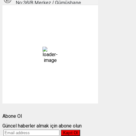
Gümüşhane, TR
03:43,
07/08/2026
12
°C
açık
94 %
1012 mb
3 mph
Bulutlar:
0%
Görünürlük:
10km
Gündoğumu:
05:24
Gün batımı:
19:30
Weather from OpenWeatherMap
Abone Ol
Güncel haberler almak için abone olun