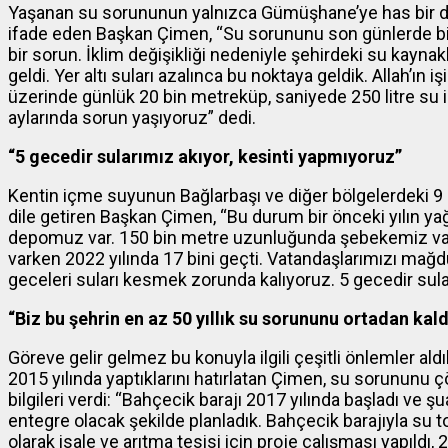
Yaşanan su sorununun yalnızca Gümüşhane’ye has bir du
ifade eden Başkan Çimen, “Su sorununu son günlerde bir
bir sorun. İklim değişikliği nedeniyle şehirdeki su kay
geldi. Yer altı suları azalınca bu noktaya geldik. Allah’ı
üzerinde günlük 20 bin metreküp, saniyede 250 litre su ih
aylarında sorun yaşıyoruz” dedi.
“5 gecedir sularımız akıyor, kesinti yapmıyoruz”
Kentin içme suyunun Bağlarbaşı ve diğer bölgelerdeki 9 
dile getiren Başkan Çimen, “Bu durum bir önceki yılın ya
depomuz var. 150 bin metre uzunluğunda şebekemiz var 
varken 2022 yılında 17 bini geçti. Vatandaşlarımızı ma
geceleri suları kesmek zorunda kalıyoruz. 5 gecedir sula
“Biz bu şehrin en az 50 yıllık su sorununu ortadan ka
Göreve gelir gelmez bu konuyla ilgili çeşitli önlemler ald
2015 yılında yaptıklarını hatırlatan Çimen, su sorununu çö
bilgileri verdi: “Bahçecik barajı 2017 yılında başladı v
entegre olacak şekilde planladık. Bahçecik barajıyla su 
olarak isale ve arıtma tesisi için proje çalışması yapıldı, 