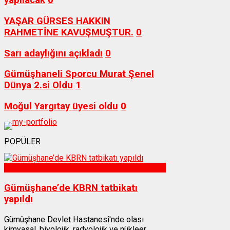
yapılacak
0
YAŞAR GÜRSES HAKKIN
RAHMETİNE KAVUŞMUŞTUR.
0
Sarı adaylığını açıkladı
0
Gümüşhaneli Sporcu Murat Şenel
Dünya 2.si Oldu
1
Moğul Yargıtay üyesi oldu
0
POPÜLER
Sağlık
Gümüşhane’de KBRN tatbikatı
yapıldı
Gümüşhane Devlet Hastanesi'nde olası
kimyasal, biyolojik, radyolojik ve nükleer