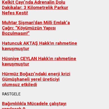
Kelkit Çayı’nda Adrenalin Dolu
Dakikalar: 3 Kilometrelik Parkur
Nefes Kesti!
Muhtar Şişman’dan Milli Emlak’a
Çağrı: “Köyümüzün Yapısı
Bozulmasın!”
Hatuncuk AKTAŞ Hakk'ın rahmetine
kavuşmuştur
Hüsniye CEYLAN Hakk'ın rahmetine
kavuşmuştur
Hürmüz Boğazı’ndaki enerji krizi
Gümüşhaneli yerel üreticiyi
olumsuz etkiledi
RASTGELE
Bağımlılıkla Mücadele çalıştayı