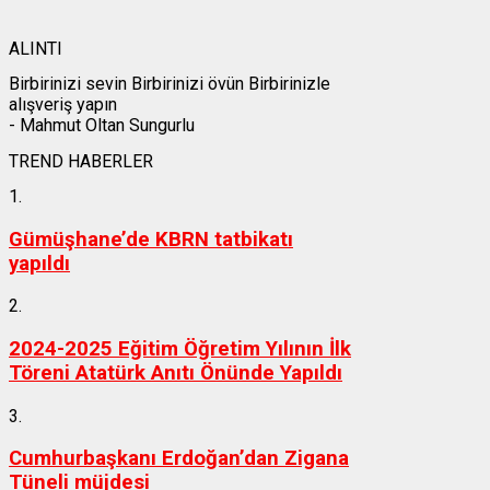
ALINTI
Birbirinizi sevin Birbirinizi övün Birbirinizle
alışveriş yapın
- Mahmut Oltan Sungurlu
TREND HABERLER
1.
Gümüşhane’de KBRN tatbikatı
yapıldı
2.
2024-2025 Eğitim Öğretim Yılının İlk
Töreni Atatürk Anıtı Önünde Yapıldı
3.
Cumhurbaşkanı Erdoğan’dan Zigana
Tüneli müjdesi