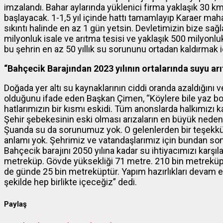
imzalandı. Bahar aylarında yüklenici firma yaklaşık 30 km
başlayacak. 1-1,5 yıl içinde hattı tamamlayıp Karaer maha
sıkıntı halinde en az 1 gün yetsin. Devletimizin bize sağ
milyonluk isale ve arıtma tesisi ve yaklaşık 500 milyonluk
bu şehrin en az 50 yıllık su sorununu ortadan kaldırmak 
“Bahçecik Barajından 2023 yılının ortalarında suyu arıt
Doğada yer altı su kaynaklarının ciddi oranda azaldığını 
olduğunu ifade eden Başkan Çimen, “Köylere bile yaz 
hatlarımızın bir kısmı eskidi. Tüm anonslarda halkımızı k
Şehir şebekesinin eski olması arızaların en büyük nedeni
Şuanda su da sorunumuz yok. O gelenlerden bir teşekkür
anlamı yok. Şehrimiz ve vatandaşlarımız için bundan so
Bahçecik barajını 2050 yılına kadar su ihtiyacımızı karşı
metreküp. Gövde yüksekliği 71 metre. 210 bin metreküp b
de günde 25 bin metreküptür. Yapım hazırlıkları devam edi
şekilde hep birlikte içeceğiz” dedi.
Paylaş