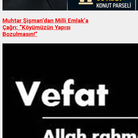
Muhtar Şişman’dan Milli Emlak’a
Çağrı: “Köyümüzün Yapısı
Bozulmasın!”