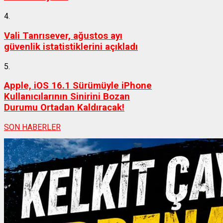
4.
Vali Tanrısever, ağustos ayı
güvenlik istatistiklerini açıkladı
5.
Apple, iOS 16.1 Sürümüyle iPhone
Kullanıcılarının Sinirini Bozan
Durumu Ortadan Kaldıracak!
SON HABERLER