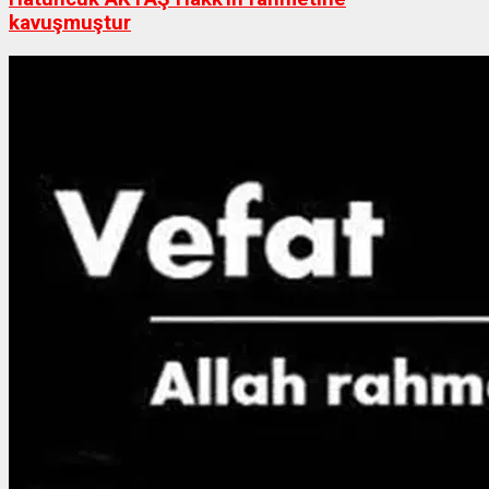
kavuşmuştur