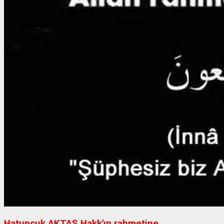
Hatuncuk AKTAŞ Hakk'ın rahmetine