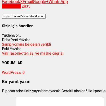
Facebook
X
Email
Google+
WhatsApp
Gümüşhane
2835
Sizin için önerilen
Yükleniyor...
Daha Yeni Yazılar
Şampiyonlara belgeleri verildi
Eski Yazılar
Vali Taşbilek’ten aşı ve maske çağrısı
YORUMLAR
WordPress:
0
Bir yanıt yazın
E-posta adresiniz yayınlanmayacak.
Gerekli alanlar
*
ile işaretl