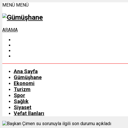
MENÜ
MENÜ
ARAMA
Ana Sayfa
Gümüşhane
Ekonomi
Turizm
Spor
Sağlık
Siyaset
Vefat İlanları