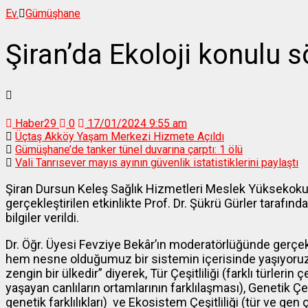
Ev.
Gümüşhane
Şiran’da Ekoloji konulu sö
Haber29
0
17/01/2024 9:55 am
Üçtaş Akköy Yaşam Merkezi Hizmete Açıldı
Gümüşhane’de tanker tünel duvarına çarptı: 1 ölü
Vali Tanrısever mayıs ayının güvenlik istatistiklerini paylaştı
Şiran Dursun Keleş Sağlık Hizmetleri Meslek Yüksekok
gerçekleştirilen etkinlikte Prof. Dr. Şükrü Gürler tarafında
bilgiler verildi.
Dr. Öğr. Üyesi Fevziye Bekâr’ın moderatörlüğünde gerçekle
hem nesne olduğumuz bir sistemin içerisinde yaşıyoruz. T
zengin bir ülkedir” diyerek, Tür Çeşitliliği (farklı türlerin ç
yaşayan canlıların ortamlarının farklılaşması), Genetik Çeşi
genetik farklılıkları) ve Ekosistem Çeşitliliği (tür ve gen çe