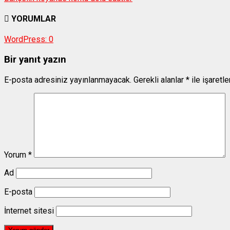
YORUMLAR
WordPress:
0
Bir yanıt yazın
E-posta adresiniz yayınlanmayacak.
Gerekli alanlar
*
ile işaretl
Yorum
*
Ad
E-posta
İnternet sitesi