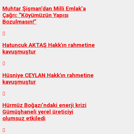
Muhtar Şişman’dan Milli Emlak’a
Çağrı: “Köyümüzün Yapısı
Bozulmasın!”
Hatuncuk AKTAŞ Hakk'ın rahmetine
kavuşmuştur
Hüsniye CEYLAN Hakk'ın rahmetine
kavuşmuştur
Hürmüz Boğazı’ndaki enerji krizi
Gümüşhaneli yerel üreticiyi
olumsuz etkiledi