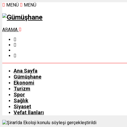
MENÜ
MENÜ
ARAMA
Ana Sayfa
Gümüşhane
Ekonomi
Turizm
Spor
Sağlık
Siyaset
Vefat İlanları