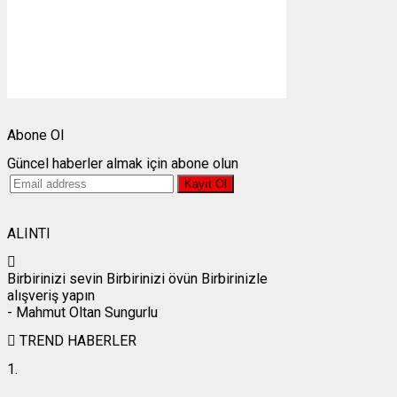
Bulutlar:
0%
Görünürlük:
10km
Gündoğumu:
05:26
Gün batımı:
19:27
Weather from OpenWeatherMap
Abone Ol
Güncel haberler almak için abone olun
ALINTI
Birbirinizi sevin Birbirinizi övün Birbirinizle
alışveriş yapın
- Mahmut Oltan Sungurlu
TREND HABERLER
1.