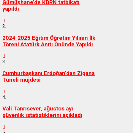
Gümüşhane’de KBRN tatbikatı
yapıldı
2.
2024-2025 Eğitim Öğretim Yılının İlk
Töreni Atatürk Anıtı Önünde Yapıldı
3.
Cumhurbaşkanı Erdoğan’dan Zigana
Tüneli müjdesi
4.
Vali Tanrısever, ağustos ayı
güvenlik istatistiklerini açıkladı
5.