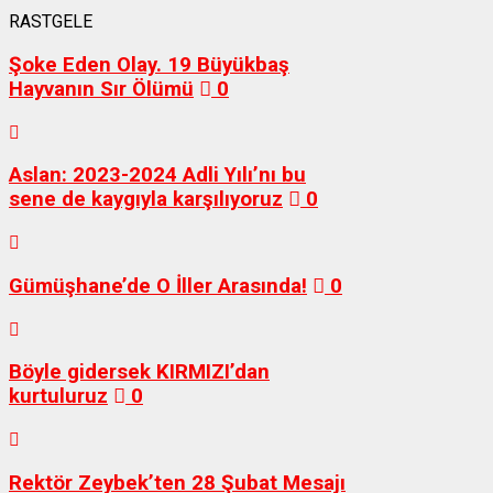
RASTGELE
Şoke Eden Olay. 19 Büyükbaş
Hayvanın Sır Ölümü
0
Aslan: 2023-2024 Adli Yılı’nı bu
sene de kaygıyla karşılıyoruz
0
Gümüşhane’de O İller Arasında!
0
Böyle gidersek KIRMIZI’dan
kurtuluruz
0
Rektör Zeybek’ten 28 Şubat Mesajı