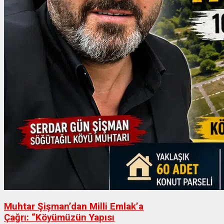
Muhtar Şişman’dan Milli Emlak’a
Çağrı: “Köyümüzün Yapısı