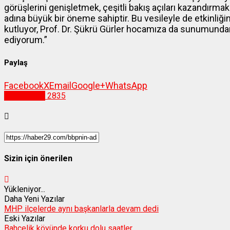
görüşlerini genişletmek, çeşitli bakış açıları kazandırma
adına büyük bir öneme sahiptir. Bu vesileyle de etkinl
kutluyor, Prof. Dr. Şükrü Gürler hocamıza da sunumundan 
ediyorum.”
Paylaş
Facebook
X
Email
Google+
WhatsApp
Gümüşhane
2835
Sizin için önerilen
Yükleniyor...
Daha Yeni Yazılar
MHP ilçelerde aynı başkanlarla devam dedi
Eski Yazılar
Bahçelik köyünde korku dolu saatler