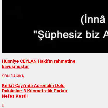
Hüsniye CEYLAN Hakk'ın rahmetine
kavuşmuştur
SON DAKİKA
Kelkit Çayı’nda Adrenalin Dolu
Dakikalar: 3 Kilometrelik Parkur
Nefes Kesti!