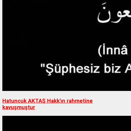
Hatuncuk AKTAŞ Hakk'ın rahmetine
kavuşmuştur