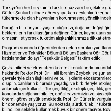
Türkiye’nin her bir yanının farklı, muazzam bir şekilde 
Gürler, Şanlıurfa ilinde görev yaparken ceylanlar üzerin
tükenmekte olan hayvanların korunmasına yönelik incele
Durağan bir dünyada yaşamadığımızı, doğanın değiştiğini
beklentilerin farklılaştığına değinen Gürler, kaynakların s
olmasını istiyorsak tüketim alışkanlıklarımıza dikkat e
Program sonunda öğrencilerden gelen soruları yanıtlanmas
Hizmetler ve Teknikler Bölümü Bölüm Başkanı Öğr. Gör. 
katkılarından dolayı “Teşekkür Belgesi” taktim edildi.
Çevre bilinci ve ekosistem koruma konularında farkındalığ
hakkında Rektör Prof. Dr. Halil İbrahim Zeybek ise şunları sö
çevreleriyle olan ilişkilerini ve bu ilişkilerin ekosistemlerd
disiplin, canlıların bir arada yaşadığı ve birbirleriyle etki
anlamak için kullanılır. Tür çeşitliliği, ekolojik çeşitlilik, g
konularda sağlanan bilgiler, doğal çevremizin ve biyoloji
önemli görevler yüklemektedir. Prof. Dr. Gürler’in vurgulad
bir dönemde yaşıyoruz. Bu noktada, sürdürülebilir tüketi
bilinçli bir şekilde kullanmak büyük bir önem taşıyor. Böy