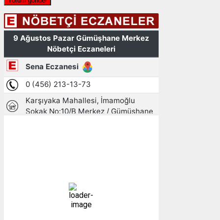
Gümüşhane, TR
10:04,
09/08/2026
20
°C
açık
45 %
1011 mb
4 mph