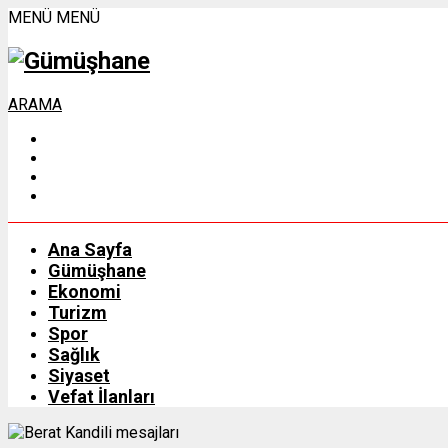
MENÜ
MENÜ
ARAMA
Ana Sayfa
Gümüşhane
Ekonomi
Turizm
Spor
Sağlık
Siyaset
Vefat İlanları