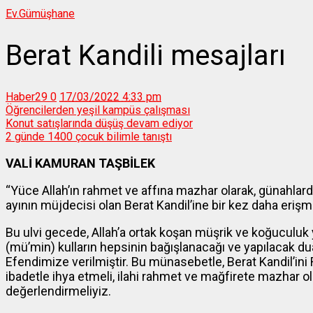
Ev.
Gümüşhane
Berat Kandili mesajları
Haber29
0
17/03/2022 4:33 pm
Öğrencilerden yeşil kampüs çalışması
Konut satışlarında düşüş devam ediyor
2 günde 1400 çocuk bilimle tanıştı
VALİ KAMURAN TAŞBİLEK
“Yüce Allah’ın rahmet ve affına mazhar olarak, günahla
ayının müjdecisi olan Berat Kandil’ine bir kez daha eriş
Bu ulvi gecede, Allah’a ortak koşan müşrik ve koğuculuk 
(mü’min) kulların hepsinin bağışlanacağı ve yapılacak 
Efendimize verilmiştir. Bu münasebetle, Berat Kandil’ini
ibadetle ihya etmeli, ilahi rahmet ve mağfirete mazhar ol
değerlendirmeliyiz.