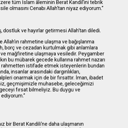
ere tüm İslam âleminin Berat Kandil’ini tebrik
sile olmasını Cenabı Allah’tan niyaz ediyorum.”
 dostluk ve hayırlar getirmesi Allah’tan diledi.
e Allah’ın rahmetine ulaşma ve bağışlanma
h, borç ve cezadan kurtulmak gibi anlamlara
t ve mağfiretine ulaşmaya vesiledir. Peygamber
Hakkın bu mübarek gecede kullarına rahmet nazarı
lahi rahmetten istifade etmek isteyenlerin bundan
da, insanlar arasındaki dargınlıkları,
lpleri onarmak için de bir fırsattır. İman, ibadet
iz, geçmişimizle muhasebe, geleceğimizi
eceyi fırsat bilmeliyiz. Bu duygu ve
k ediyorum.”
mız bir Berat Kandili’ne daha ulaşmanın