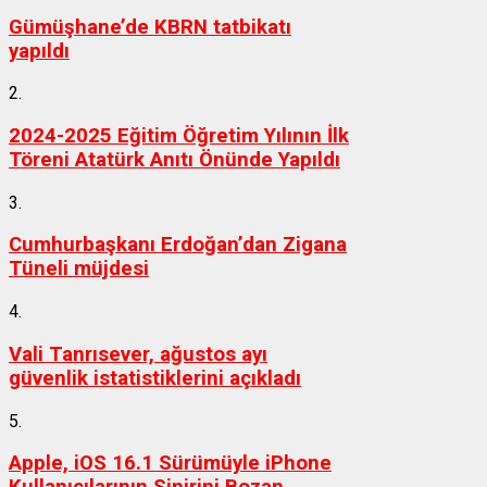
Gümüşhane’de KBRN tatbikatı
yapıldı
2.
2024-2025 Eğitim Öğretim Yılının İlk
Töreni Atatürk Anıtı Önünde Yapıldı
3.
Cumhurbaşkanı Erdoğan’dan Zigana
Tüneli müjdesi
4.
Vali Tanrısever, ağustos ayı
güvenlik istatistiklerini açıkladı
5.
Apple, iOS 16.1 Sürümüyle iPhone