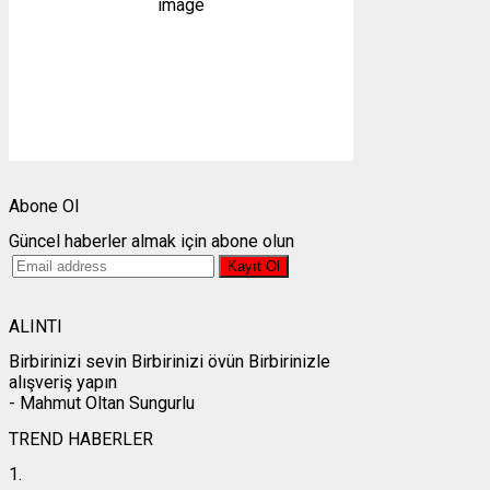
1013 mb
7 mph
Bulutlar:
12%
Görünürlük:
10km
Gündoğumu:
05:23
Gün batımı:
19:31
Weather from OpenWeatherMap
Abone Ol
Güncel haberler almak için abone olun
ALINTI
Birbirinizi sevin Birbirinizi övün Birbirinizle
alışveriş yapın
- Mahmut Oltan Sungurlu
TREND HABERLER
1.