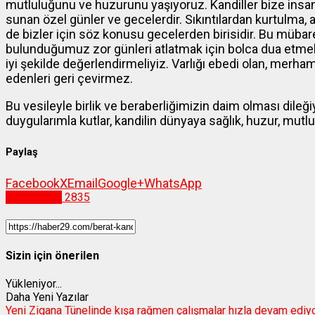
mutluluğunu ve huzurunu yaşıyoruz. Kandiller bize insa
sunan özel günler ve gecelerdir. Sıkıntılardan kurtulma,
de bizler için söz konusu gecelerden birisidir. Bu mübar
bulunduğumuz zor günleri atlatmak için bolca dua etmeli
iyi şekilde değerlendirmeliyiz. Varlığı ebedi olan, merha
edenleri geri çevirmez.
Bu vesileyle birlik ve beraberliğimizin daim olması dileği
duygularımla kutlar, kandilin dünyaya sağlık, huzur, mutl
Paylaş
Facebook
X
Email
Google+
WhatsApp
Gümüşhane
2835
Sizin için önerilen
Yükleniyor...
Daha Yeni Yazılar
Yeni Zigana Tünelinde kışa rağmen çalışmalar hızla devam ediy