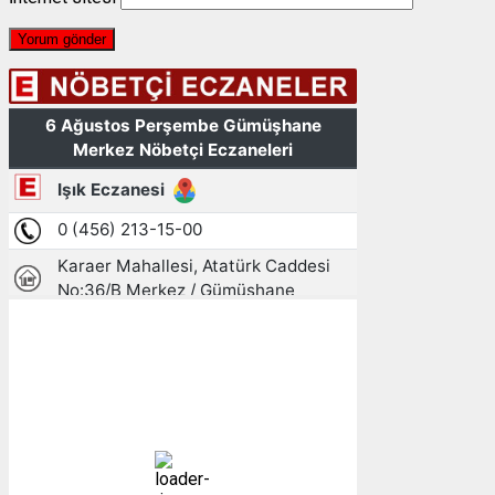
Gümüşhane, TR
20:49,
06/08/2026
15
°C
az bulutlu
90 %