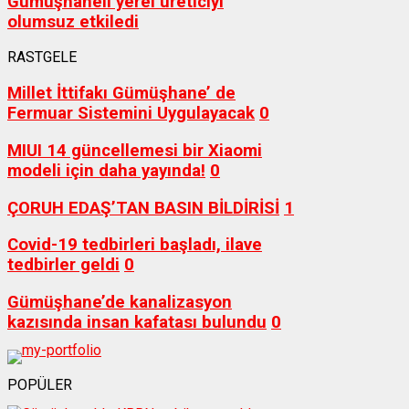
Gümüşhaneli yerel üreticiyi
olumsuz etkiledi
RASTGELE
Millet İttifakı Gümüşhane’ de
Fermuar Sistemini Uygulayacak
0
MIUI 14 güncellemesi bir Xiaomi
modeli için daha yayında!
0
ÇORUH EDAŞ’TAN BASIN BİLDİRİSİ
1
Covid-19 tedbirleri başladı, ilave
tedbirler geldi
0
Gümüşhane’de kanalizasyon
kazısında insan kafatası bulundu
0
POPÜLER