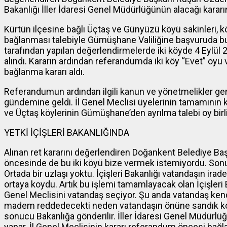
Bakanlığı İller İdaresi Genel Müdürlüğünün alacağı kararın
Kürtün ilçesine bağlı Üçtaş ve Günyüzü köyü sakinleri, k
bağlanması talebiyle Gümüşhane Valiliğine başvuruda bul
tarafından yapılan değerlendirmelerde iki köyde 4 Eylül 
alındı. Kararın ardından referandumda iki köy “Evet” oyu
bağlanma kararı aldı.
Referandumun ardından ilgili kanun ve yönetmelikler ge
gündemine geldi. İl Genel Meclisi üyelerinin tamamının 
ve Üçtaş köylerinin Gümüşhane’den ayrılma talebi oy birli
YETKİ İÇİŞLERİ BAKANLIĞINDA
Alınan ret kararını değerlendiren Doğankent Belediye 
öncesinde de bu iki köyü bize vermek istemiyordu. Sonu
Ortada bir uzlaşı yoktu. İçişleri Bakanlığı vatandaşın ira
ortaya koydu. Artık bu işlemi tamamlayacak olan İçişleri 
Genel Meclisini vatandaş seçiyor. Şu anda vatandaş kendi
madem reddedecekti neden vatandaşın önüne sandık k
sonucu Bakanlığa gönderilir. İller İdaresi Genel Müdürl
yapar. İl Genel Meclisinin kararı referandum öncesi bağl