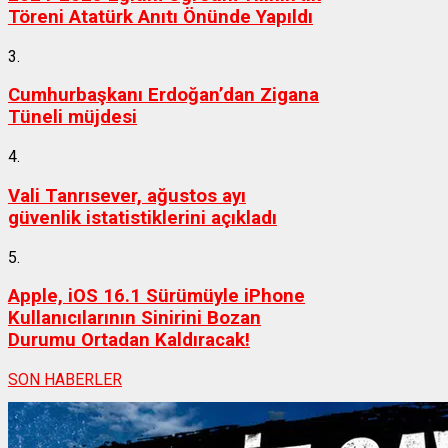
Töreni Atatürk Anıtı Önünde Yapıldı
3.
Cumhurbaşkanı Erdoğan’dan Zigana
Tüneli müjdesi
4.
Vali Tanrısever, ağustos ayı
güvenlik istatistiklerini açıkladı
5.
Apple, iOS 16.1 Sürümüyle iPhone
Kullanıcılarının Sinirini Bozan
Durumu Ortadan Kaldıracak!
SON HABERLER