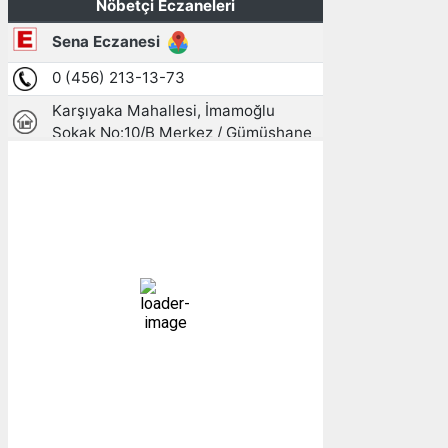
Gümüşhane, TR
12:56,
09/08/2026
25
°C
açık
33 %
1009 mb
10 mph
Bulutlar:
0%
Görünürlük:
10km
Gündoğumu:
05:26
Gün batımı:
19:27