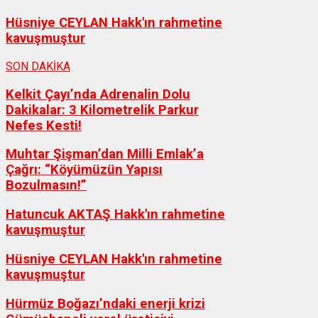
Hüsniye CEYLAN Hakk'ın rahmetine
kavuşmuştur
SON DAKİKA
Kelkit Çayı’nda Adrenalin Dolu
Dakikalar: 3 Kilometrelik Parkur
Nefes Kesti!
Muhtar Şişman’dan Milli Emlak’a
Çağrı: “Köyümüzün Yapısı
Bozulmasın!”
Hatuncuk AKTAŞ Hakk'ın rahmetine
kavuşmuştur
Hüsniye CEYLAN Hakk'ın rahmetine
kavuşmuştur
Hürmüz Boğazı’ndaki enerji krizi