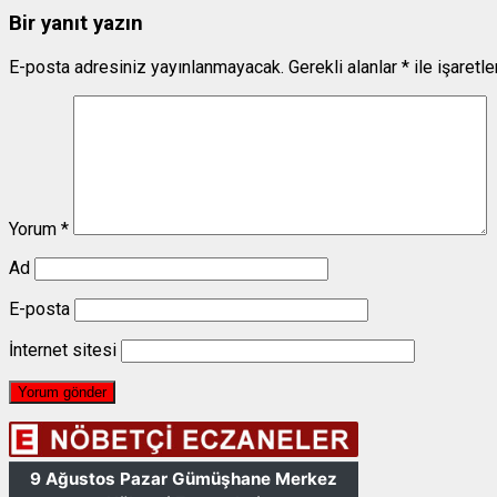
Bir yanıt yazın
E-posta adresiniz yayınlanmayacak.
Gerekli alanlar
*
ile işaretl
Yorum
*
Ad
E-posta
İnternet sitesi