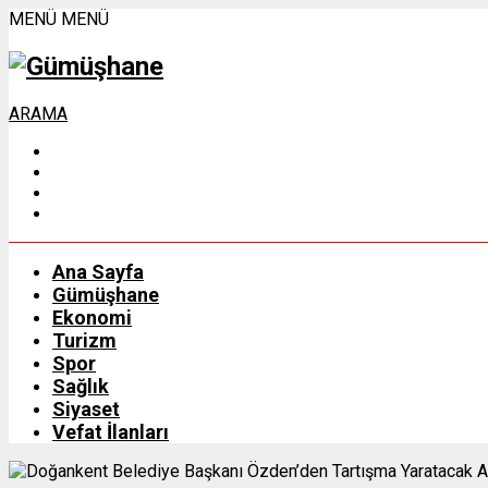
MENÜ
MENÜ
ARAMA
Ana Sayfa
Gümüşhane
Ekonomi
Turizm
Spor
Sağlık
Siyaset
Vefat İlanları