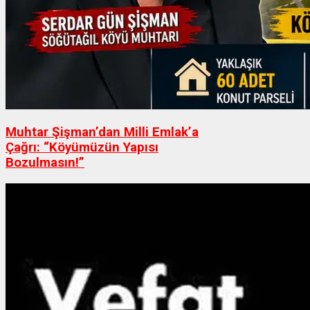
Muhtar Şişman’dan Milli Emlak’a
Çağrı: “Köyümüzün Yapısı
Bozulmasın!”