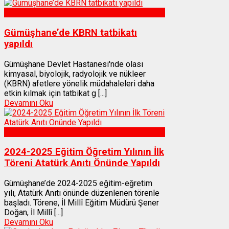
Sağlık
Gümüşhane’de KBRN tatbikatı
yapıldı
Gümüşhane Devlet Hastanesi'nde olası
kimyasal, biyolojik, radyolojik ve nükleer
(KBRN) afetlere yönelik müdahaleleri daha
etkin kılmak için tatbikat g [...]
Devamını Oku
Gümüşhane
2024-2025 Eğitim Öğretim Yılının İlk
Töreni Atatürk Anıtı Önünde Yapıldı
Gümüşhane’de 2024-2025 eğitim-eğretim
yılı, Atatürk Anıtı önünde düzenlenen törenle
başladı. Törene, İl Millî Eğitim Müdürü Şener
Doğan, İl Millî [...]
Devamını Oku