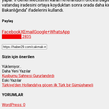
vatandaş iradesini ortaya koyduktan sonra orada daha kim
Bakanlığında” ifadelerini kullandı.
Paylaş
Facebook
X
Email
Google+
WhatsApp
Gümüşhane
2835
Sizin için önerilen
Yükleniyor...
Daha Yeni Yazılar
Kuşburnu Sahnesi Gururlandırdı
Eski Yazılar
Türkiye’den Hollanda’ya göçen ilk Türk bir Gümüşhaneli
YORUMLAR
WordPress:
0