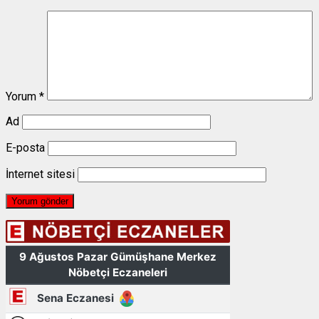
Yorum
*
Ad
E-posta
İnternet sitesi