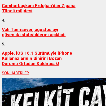
Cumhurbaşkanı Erdoğan’dan Zigana
Tüneli müjdesi
4.
Vali Tanrısever, ağustos ayı
güvenlik istatistiklerini açıkladı
5.
Apple, iOS 16.1 Sürümüyle iPhone
Kullanıcılarının Sinirini Bozan
Durumu Ortadan Kaldıracak!
SON HABERLER