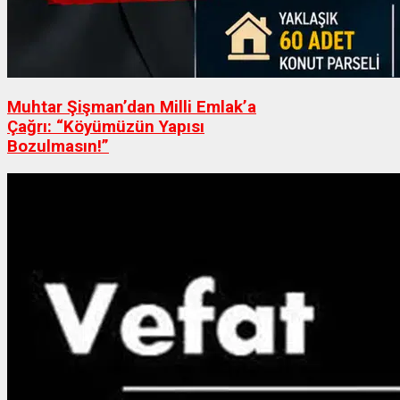
Muhtar Şişman’dan Milli Emlak’a
Çağrı: “Köyümüzün Yapısı
Bozulmasın!”