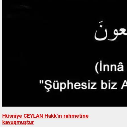
Hüsniye CEYLAN Hakk'ın rahmetine
kavuşmuştur