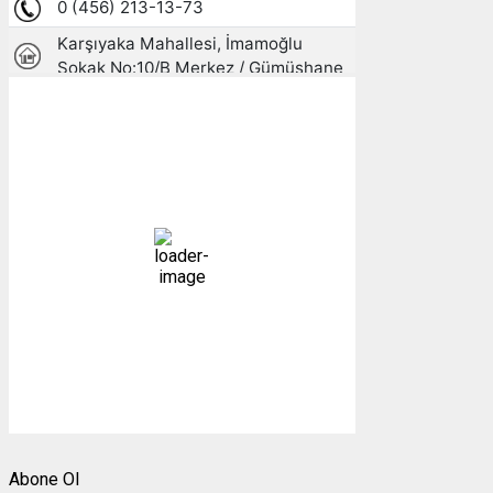
Gümüşhane, TR
10:37,
09/08/2026
22
°C
açık
39 %
1010 mb
5 mph
Bulutlar:
0%
Görünürlük:
10km
Gündoğumu:
05:26
Gün batımı:
19:27
Weather from OpenWeatherMap
Abone Ol