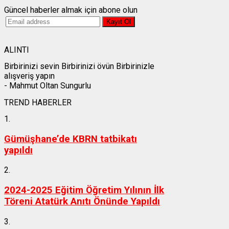
Güncel haberler almak için abone olun
ALINTI
Birbirinizi sevin Birbirinizi övün Birbirinizle
alışveriş yapın
- Mahmut Oltan Sungurlu
TREND HABERLER
1.
Gümüşhane’de KBRN tatbikatı
yapıldı
2.
2024-2025 Eğitim Öğretim Yılının İlk
Töreni Atatürk Anıtı Önünde Yapıldı
3.