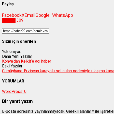
Paylaş
Facebook
X
Email
Google+
WhatsApp
Siyaset
309
Sizin için önerilen
Yükleniyor...
Daha Yeni Yazılar
Konya’dan Kelkit’e acı haber
Eski Yazılar
Gümüşhane-Erzincan karayolu sel suları nedeniyle ulaşıma kap
YORUMLAR
WordPress:
0
Bir yanıt yazın
E-posta adresiniz yayınlanmayacak.
Gerekli alanlar
*
ile işaretl