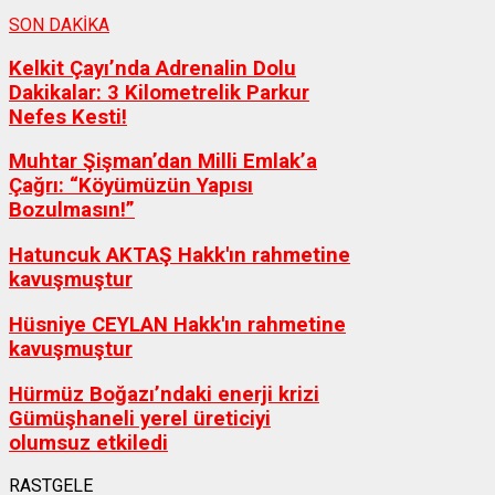
SON DAKİKA
Kelkit Çayı’nda Adrenalin Dolu
Dakikalar: 3 Kilometrelik Parkur
Nefes Kesti!
Muhtar Şişman’dan Milli Emlak’a
Çağrı: “Köyümüzün Yapısı
Bozulmasın!”
Hatuncuk AKTAŞ Hakk'ın rahmetine
kavuşmuştur
Hüsniye CEYLAN Hakk'ın rahmetine
kavuşmuştur
Hürmüz Boğazı’ndaki enerji krizi
Gümüşhaneli yerel üreticiyi
olumsuz etkiledi
RASTGELE