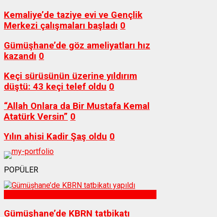
Kemaliye’de taziye evi ve Gençlik
Merkezi çalışmaları başladı
0
Gümüşhane’de göz ameliyatları hız
kazandı
0
Keçi sürüsünün üzerine yıldırım
düştü: 43 keçi telef oldu
0
“Allah Onlara da Bir Mustafa Kemal
Atatürk Versin”
0
Yılın ahisi Kadir Şaş oldu
0
POPÜLER
Sağlık
Gümüşhane’de KBRN tatbikatı