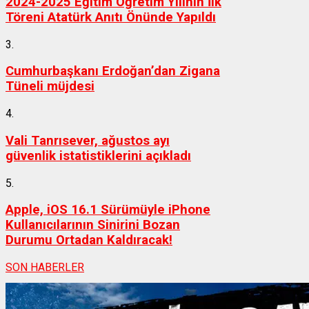
2024-2025 Eğitim Öğretim Yılının İlk
Töreni Atatürk Anıtı Önünde Yapıldı
3.
Cumhurbaşkanı Erdoğan’dan Zigana
Tüneli müjdesi
4.
Vali Tanrısever, ağustos ayı
güvenlik istatistiklerini açıkladı
5.
Apple, iOS 16.1 Sürümüyle iPhone
Kullanıcılarının Sinirini Bozan
Durumu Ortadan Kaldıracak!
SON HABERLER