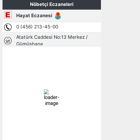
Gümüşhane, TR
17:04,
07/08/2026
28
°C
açık
21 %
1004 mb
5 mph
Bulutlar:
10%
Görünürlük:
10km
Gündoğumu:
05:24
Gün batımı:
19:30