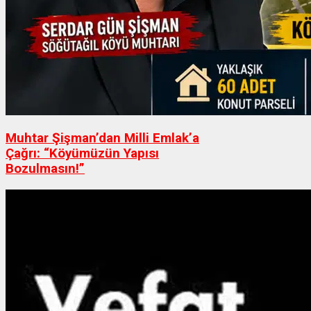
Muhtar Şişman’dan Milli Emlak’a
Çağrı: “Köyümüzün Yapısı
Bozulmasın!”