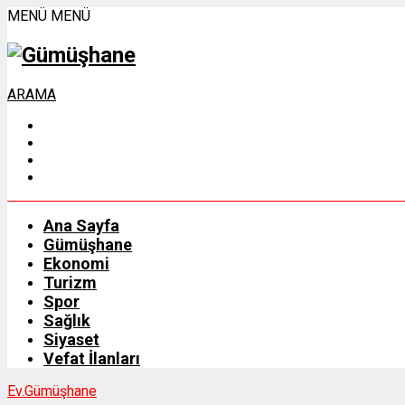
MENÜ
MENÜ
ARAMA
Ana Sayfa
Gümüşhane
Ekonomi
Turizm
Spor
Sağlık
Siyaset
Vefat İlanları
Ev.
Gümüşhane