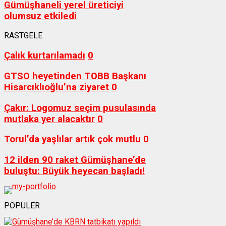
Gümüşhaneli yerel üreticiyi
olumsuz etkiledi
RASTGELE
Çalık kurtarılamadı
0
GTSO heyetinden TOBB Başkanı
Hisarcıklıoğlu’na ziyaret
0
Çakır: Logomuz seçim pusulasında
mutlaka yer alacaktır
0
Torul’da yaşlılar artık çok mutlu
0
12 ilden 90 raket Gümüşhane’de
buluştu: Büyük heyecan başladı!
POPÜLER