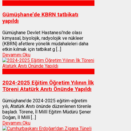
Sağlık
Gümüşhane’de KBRN tatbikatı
yapıldı
Gümüşhane Devlet Hastanesi'nde olası
kimyasal, biyolojik, radyolojik ve nükleer
(KBRN) afetlere yönelik müdahaleleri daha
etkin kılmak için tatbikat g [...]
Devamını Oku
Gümüşhane
2024-2025 Eğitim Öğretim Yılının İlk
Töreni Atatürk Anıtı Önünde Yapıldı
Gümüşhane’de 2024-2025 eğitim-eğretim
yılı, Atatürk Anıtı önünde düzenlenen törenle
başladı. Törene, İl Millî Eğitim Müdürü Şener
Doğan, İl Millî [...]
Devamını Oku