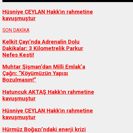
Hüsniye CEYLAN Hakk'ın rahmetine
kavuşmuştur
SON DAKİKA
Kelkit Çayı’nda Adrenalin Dolu
Dakikalar: 3 Kilometrelik Parkur
Nefes Kesti!
Muhtar Şişman’dan Milli Emlak’a
Çağrı: “Köyümüzün Yapısı
Bozulmasın!”
Hatuncuk AKTAŞ Hakk'ın rahmetine
kavuşmuştur
Hüsniye CEYLAN Hakk'ın rahmetine
kavuşmuştur
Hürmüz Boğazı’ndaki enerji krizi