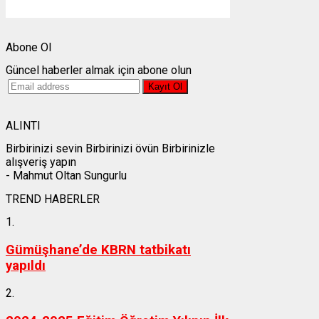
Weather from OpenWeatherMap
Abone Ol
Güncel haberler almak için abone olun
ALINTI
Birbirinizi sevin Birbirinizi övün Birbirinizle
alışveriş yapın
- Mahmut Oltan Sungurlu
TREND HABERLER
1.
Gümüşhane’de KBRN tatbikatı
yapıldı
2.