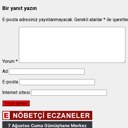
Bir yanıt yazın
E-posta adresiniz yayınlanmayacak.
Gerekli alanlar
*
ile işaretl
Yorum
*
Ad
E-posta
İnternet sitesi