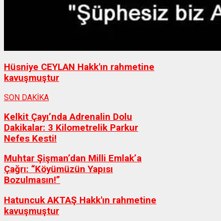
Hüsniye CEYLAN Hakk'ın rahmetine
kavuşmuştur
SON DAKİKA
Kelkit Çayı’nda Adrenalin Dolu
Dakikalar: 3 Kilometrelik Parkur
Nefes Kesti!
Muhtar Şişman’dan Milli Emlak’a
Çağrı: “Köyümüzün Yapısı
Bozulmasın!”
Hatuncuk AKTAŞ Hakk'ın rahmetine
kavuşmuştur