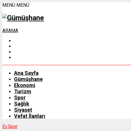
MENÜ
MENÜ
ARAMA
Ana Sayfa
Gümüşhane
Ekonomi
Turizm
Spor
Sağlık
Siyaset
Vefat İlanları
Ev.
Spor