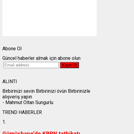
Bulutlar:
0%
Görünürlük:
10km
Gündoğumu:
05:24
Gün batımı:
19:30
Weather from OpenWeatherMap
Abone Ol
Güncel haberler almak için abone olun
ALINTI
Birbirinizi sevin Birbirinizi övün Birbirinizle
alışveriş yapın
- Mahmut Oltan Sungurlu
TREND HABERLER
1.
Gümüşhane’de KBRN tatbikatı