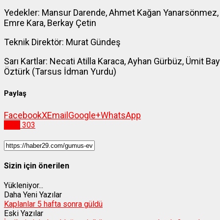
Yedekler: Mansur Darende, Ahmet Kağan Yanarsönmez, Me
Emre Kara, Berkay Çetin
Teknik Direktör: Murat Gündeş
Sarı Kartlar: Necati Atilla Karaca, Ayhan Gürbüz, Ümit B
Öztürk (Tarsus İdman Yurdu)
Paylaş
Facebook
X
Email
Google+
WhatsApp
Spor
303
Sizin için önerilen
Yükleniyor...
Daha Yeni Yazılar
Kaplanlar 5 hafta sonra güldü
Eski Yazılar