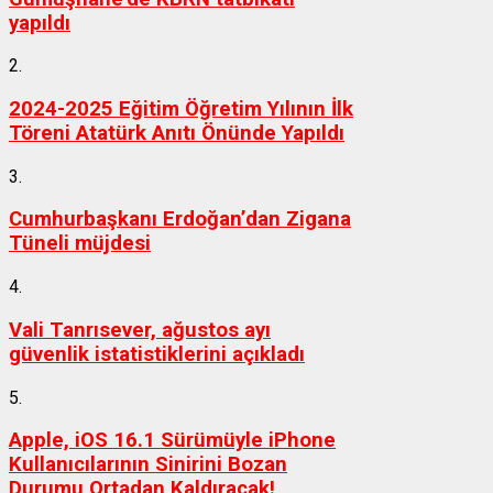
yapıldı
2.
2024-2025 Eğitim Öğretim Yılının İlk
Töreni Atatürk Anıtı Önünde Yapıldı
3.
Cumhurbaşkanı Erdoğan’dan Zigana
Tüneli müjdesi
4.
Vali Tanrısever, ağustos ayı
güvenlik istatistiklerini açıkladı
5.
Apple, iOS 16.1 Sürümüyle iPhone
Kullanıcılarının Sinirini Bozan
Durumu Ortadan Kaldıracak!