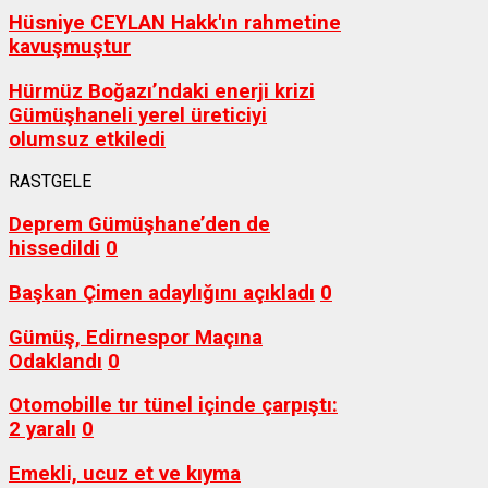
Hüsniye CEYLAN Hakk'ın rahmetine
kavuşmuştur
Hürmüz Boğazı’ndaki enerji krizi
Gümüşhaneli yerel üreticiyi
olumsuz etkiledi
RASTGELE
Deprem Gümüşhane’den de
hissedildi
0
Başkan Çimen adaylığını açıkladı
0
Gümüş, Edirnespor Maçına
Odaklandı
0
Otomobille tır tünel içinde çarpıştı:
2 yaralı
0
Emekli, ucuz et ve kıyma