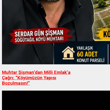
Muhtar Şişman’dan Milli Emlak’a
Çağrı: “Köyümüzün Yapısı
Bozulmasın!”