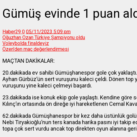
Gümüş evinde 1 puan ald
Haber29
0
05/11/2023 5:09 pm
Oğuzhan Ozan Türkiye Şampiyonu oldu
Voleybolda finaldeyiz
Özen’den maç değerlendirmesi
MAÇTAN DAKİKALAR:
20.dakikada ev sahibi Gümüşhanespor gole çok yaklaştı. 
Ayhan Gürbüz’ün sert vuruşunu kaleci çeldi. Dönen top
vuruşunu yine kaleci çelmeyi başardı.
23.dakikada ise konuk ekip gole yaşlaştı. Kendine göre 
Kılınç’ın ortasında ön direğe iyi hareketlenen Cemal Kava
62.dakikada Gümüşhanespor bir kez daha üstünlük golüne 
Nebi Tiryakioğlu’nun ters kanada harika pasını iyi takip
topa çok sert vurdu ancak top direkten oyun alanına ger