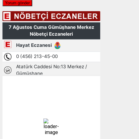
Gümüşhane, TR
10:18,
07/08/2026
22
°C
açık
47 %
1009 mb
4 mph