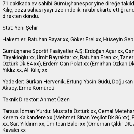
71.dakikada ev sahibi Gümüşhanespor yine direğe takıldı.
Kılıç, ceza sahası yayı üzerinde iki rakibi ekarte ettiği 
direkten döndü.
Stat: Yeni Şehir
Hakemler: Batuhan Bayar xx, Göker Erel xx, Hüseyin Sep
Gümüşhane Sportif Faaliyetler A.Ş: Erdoğan Açar xx, Os
Tiryakioğlu xx, Ümit Bayraktar xx, Batuhan Eren xx, Taner
Öztürk Dk.84 xx), Erdem Can Polat xx (Emirhan Özkan 
Yıldız xx, Ali Kılıç xx
Yedekler: Gürkan Hervenik, Ertunç Yasin Güdü, Doğukan 
Aksoy, Emre Kömürcü
Teknik Direktör: Ahmet Özen
Tarsus İdman Yurdu: Mustafa Öztürk xx, Cemal Metehan 
Kerem Kalkandere xx (Mehmet Sinan Yeşilot Dk.86 xx), Er
xx, Sait Yıldırım xx, Ümitcan Balcı xx (Ömerhan Çıldır DK
Kavalcı xx