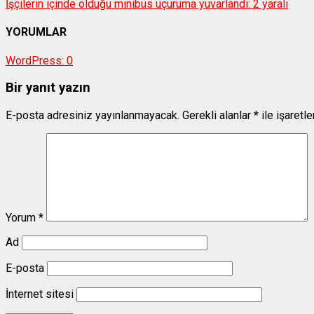
İşçilerin içinde olduğu minibüs uçuruma yuvarlandı: 2 yaralı
YORUMLAR
WordPress:
0
Bir yanıt yazın
E-posta adresiniz yayınlanmayacak.
Gerekli alanlar
*
ile işaretl
Yorum
*
Ad
E-posta
İnternet sitesi