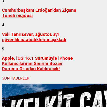
3.
Cumhurbaşkanı Erdoğan’dan Zigana
Tüneli müjdesi
4.
Vali Tanrısever, ağustos ayı
güvenlik istatistiklerini açıkladı
5.
Apple, iOS 16.1 Sürümüyle iPhone
Kullanıcılarının Sinirini Bozan
Durumu Ortadan Kaldıracak!
SON HABERLER