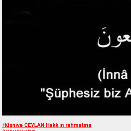
Hüsniye CEYLAN Hakk'ın rahmetine