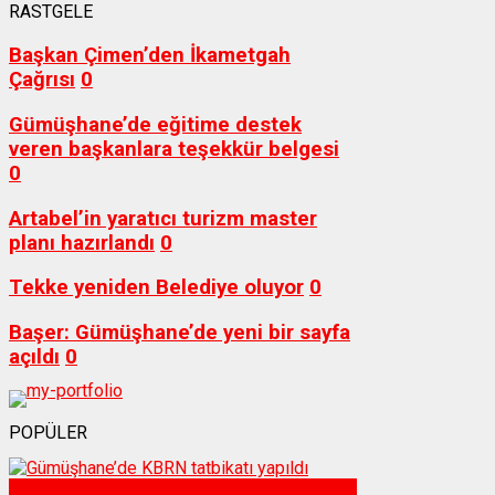
RASTGELE
Başkan Çimen’den İkametgah
Çağrısı
0
Gümüşhane’de eğitime destek
veren başkanlara teşekkür belgesi
0
Artabel’in yaratıcı turizm master
planı hazırlandı
0
Tekke yeniden Belediye oluyor
0
Başer: Gümüşhane’de yeni bir sayfa
açıldı
0
POPÜLER
Sağlık