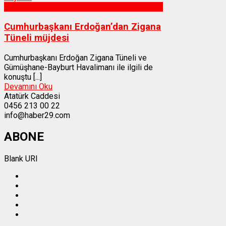
Gümüşhane
Cumhurbaşkanı Erdoğan’dan Zigana
Tüneli müjdesi
Cumhurbaşkanı Erdoğan Zigana Tüneli ve
Gümüşhane-Bayburt Havalimanı ile ilgili de
konuştu [...]
Devamını Oku
Atatürk Caddesi
0456 213 00 22
info@haber29.com
ABONE
Blank URI