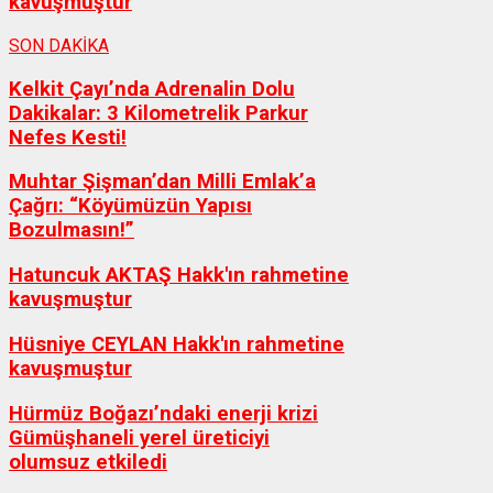
kavuşmuştur
SON DAKİKA
Kelkit Çayı’nda Adrenalin Dolu
Dakikalar: 3 Kilometrelik Parkur
Nefes Kesti!
Muhtar Şişman’dan Milli Emlak’a
Çağrı: “Köyümüzün Yapısı
Bozulmasın!”
Hatuncuk AKTAŞ Hakk'ın rahmetine
kavuşmuştur
Hüsniye CEYLAN Hakk'ın rahmetine
kavuşmuştur
Hürmüz Boğazı’ndaki enerji krizi
Gümüşhaneli yerel üreticiyi
olumsuz etkiledi