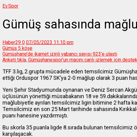
Ev.
Spor
Gümüş sahasında mağl
Haber29
0
07/05/2023 11:10 pm
Gümüş 5 köşe
Gümüşhane’de ikamet izinli yabancı sayısı 923’e ulaştı
Anketi tıkla, Gümüşhanespor’un maçını canlı izlemek için destek
TFF 3.lig, 2.grupta mücadele eden temsilcimiz Gümüşhan
ettiği Orduspor 1967 SK’ya 2-0 mağlup olarak 3 puan hasr
Yeni Şehir Stadyumunda oynanan ve Deniz Sercan Akgü
üçlüsünün yönettiği müsabakanın 18 ve 59.dakikalarında
mağlubiyetle ayrılan temsilcimiz ligin bitimine 2 hafta ka
Temsilcimiz en son 25 Mart tarihinde sahasında Kırıkk
puanı hanesine yazdırmıştı.
Bu skorla 35 puanla ligde 8.sırada bulunan temsilcimi
karşılaşacak.