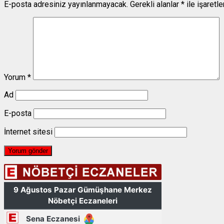
E-posta adresiniz yayınlanmayacak.
Gerekli alanlar
*
ile işaretl
Yorum
*
Ad
E-posta
İnternet sitesi