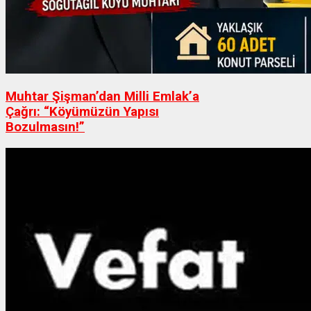
Muhtar Şişman’dan Milli Emlak’a
Çağrı: “Köyümüzün Yapısı
Bozulmasın!”