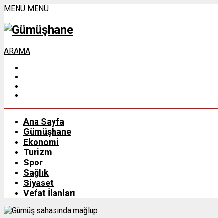
MENÜ
MENÜ
ARAMA
Ana Sayfa
Gümüşhane
Ekonomi
Turizm
Spor
Sağlık
Siyaset
Vefat İlanları