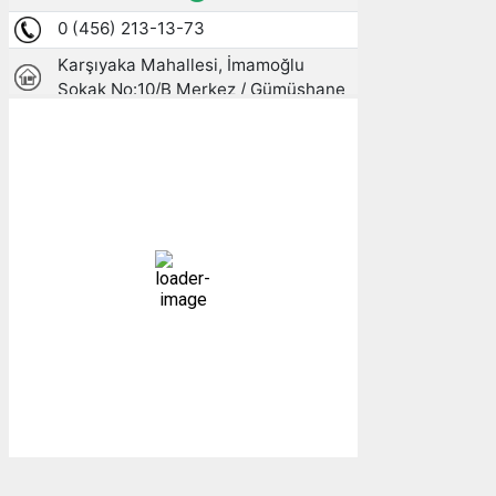
Gümüşhane, TR
17:17,
09/08/2026
23
°C
parçalı bulutlu
47 %
1009 mb
9 mph
Bulutlar:
72%
Görünürlük:
10km
Gündoğumu:
05:26
Gün batımı:
19:27
Weather from OpenWeatherMap