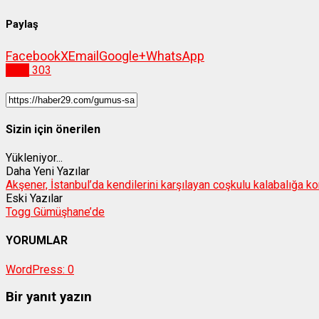
Paylaş
Facebook
X
Email
Google+
WhatsApp
Spor
303
Sizin için önerilen
Yükleniyor...
Daha Yeni Yazılar
Akşener, İstanbul’da kendilerini karşılayan coşkulu kalabalığa k
Eski Yazılar
Togg Gümüşhane’de
YORUMLAR
WordPress:
0
Bir yanıt yazın