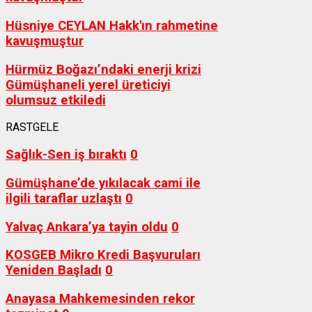
Hüsniye CEYLAN Hakk'ın rahmetine
kavuşmuştur
Hürmüz Boğazı’ndaki enerji krizi
Gümüşhaneli yerel üreticiyi
olumsuz etkiledi
RASTGELE
Sağlık-Sen iş bıraktı
0
Gümüşhane’de yıkılacak cami ile
ilgili taraflar uzlaştı
0
Yalvaç Ankara’ya tayin oldu
0
KOSGEB Mikro Kredi Başvuruları
Yeniden Başladı
0
Anayasa Mahkemesinden rekor