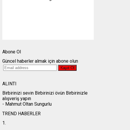
3 mph
Bulutlar:
2%
Görünürlük:
10km
Gündoğumu:
05:24
Gün batımı:
19:30
Weather from OpenWeatherMap
Abone Ol
Güncel haberler almak için abone olun
ALINTI
Birbirinizi sevin Birbirinizi övün Birbirinizle
alışveriş yapın
- Mahmut Oltan Sungurlu
TREND HABERLER
1.