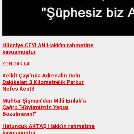
Hüsniye CEYLAN Hakk'ın rahmetine
kavuşmuştur
SON DAKİKA
Kelkit Çayı’nda Adrenalin Dolu
Dakikalar: 3 Kilometrelik Parkur
Nefes Kesti!
Muhtar Şişman’dan Milli Emlak’a
Çağrı: “Köyümüzün Yapısı
Bozulmasın!”
Hatuncuk AKTAŞ Hakk'ın rahmetine
kavuşmuştur