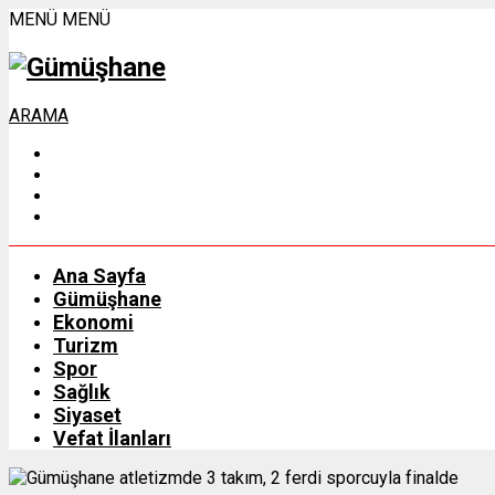
MENÜ
MENÜ
ARAMA
Ana Sayfa
Gümüşhane
Ekonomi
Turizm
Spor
Sağlık
Siyaset
Vefat İlanları