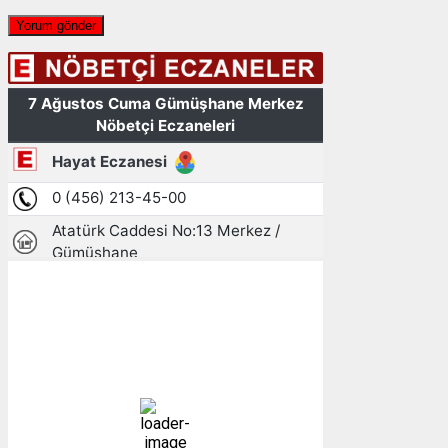
Gümüşhane, TR
15:28,
07/08/2026
28
°C
açık
20 %
1004 mb