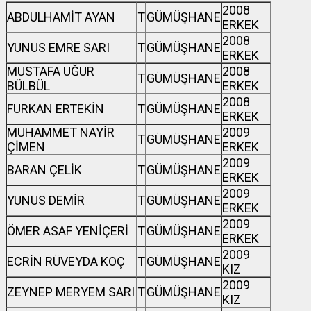
2008
ABDULHAMİT AYAN
T
GÜMÜŞHANE
ERKEK
2008
YUNUS EMRE SARI
T
GÜMÜŞHANE
ERKEK
MUSTAFA UĞUR
2008
T
GÜMÜŞHANE
BÜLBÜL
ERKEK
2008
FURKAN ERTEKİN
T
GÜMÜŞHANE
ERKEK
MUHAMMET NAYİR
2009
T
GÜMÜŞHANE
ÇİMEN
ERKEK
2009
BARAN ÇELİK
T
GÜMÜŞHANE
ERKEK
2009
YUNUS DEMİR
T
GÜMÜŞHANE
ERKEK
2009
ÖMER ASAF YENİÇERİ
T
GÜMÜŞHANE
ERKEK
2009
ECRİN RÜVEYDA KOÇ
T
GÜMÜŞHANE
KIZ
2009
ZEYNEP MERYEM SARI
T
GÜMÜŞHANE
KIZ