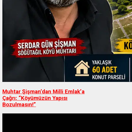
Muhtar Şişman’dan Milli Emlak’a
Çağrı: “Köyümüzün Yapısı
Bozulmasın!”