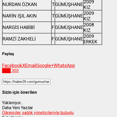
2009
NURDAN ÖZKAN
T
GÜMÜŞHANE
KIZ
2009
NARİN IŞIL AKIN
T
GÜMÜŞHANE
KIZ
2008
NARGİS HABİBİ
F
GÜMÜŞHANE
KIZ
2009
RAMZİ ZAKHELİ
F
GÜMÜŞHANE
ERKEK
Paylaş
Facebook
X
Email
Google+
WhatsApp
Spor
303
Sizin için önerilen
Yükleniyor...
Daha Yeni Yazılar
Öğrenciler sağlık yöneticileriyle buluştu