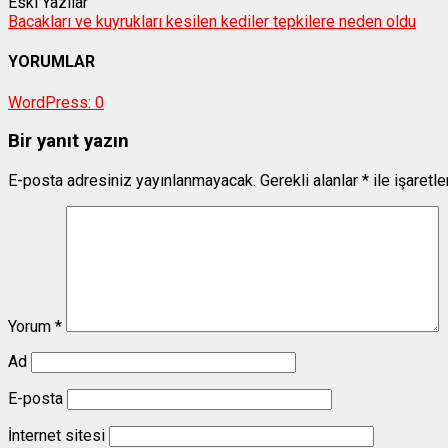
Eski Yazılar
Bacakları ve kuyrukları kesilen kediler tepkilere neden oldu
YORUMLAR
WordPress:
0
Bir yanıt yazın
E-posta adresiniz yayınlanmayacak.
Gerekli alanlar
*
ile işaretl
Yorum
*
Ad
E-posta
İnternet sitesi