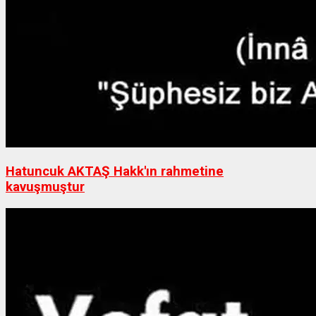
Hatuncuk AKTAŞ Hakk'ın rahmetine
kavuşmuştur