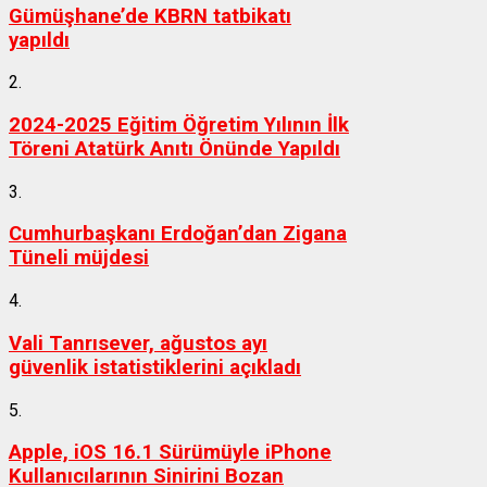
Gümüşhane’de KBRN tatbikatı
yapıldı
2.
2024-2025 Eğitim Öğretim Yılının İlk
Töreni Atatürk Anıtı Önünde Yapıldı
3.
Cumhurbaşkanı Erdoğan’dan Zigana
Tüneli müjdesi
4.
Vali Tanrısever, ağustos ayı
güvenlik istatistiklerini açıkladı
5.
Apple, iOS 16.1 Sürümüyle iPhone
Kullanıcılarının Sinirini Bozan