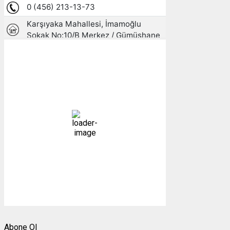
Gümüşhane, TR
18:16,
09/08/2026
21
°C
parçalı bulutlu
57 %
1010 mb
6 mph
Bulutlar:
81%
Görünürlük:
10km
Gündoğumu:
05:26
Gün batımı:
19:27
Weather from OpenWeatherMap
Abone Ol