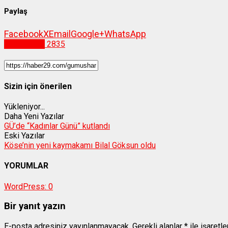
Paylaş
Facebook
X
Email
Google+
WhatsApp
Gümüşhane
2835
Sizin için önerilen
Yükleniyor...
Daha Yeni Yazılar
GÜ’de “Kadınlar Günü” kutlandı
Eski Yazılar
Köse’nin yeni kaymakamı Bilal Göksun oldu
YORUMLAR
WordPress:
0
Bir yanıt yazın
E-posta adresiniz yayınlanmayacak.
Gerekli alanlar
*
ile işaretl