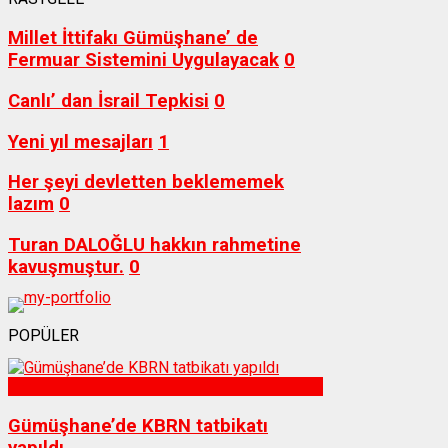
Millet İttifakı Gümüşhane’ de
Fermuar Sistemini Uygulayacak
0
Canlı’ dan İsrail Tepkisi
0
Yeni yıl mesajları
1
Her şeyi devletten beklememek
lazım
0
Turan DALOĞLU hakkın rahmetine
kavuşmuştur.
0
POPÜLER
Sağlık
Gümüşhane’de KBRN tatbikatı
yapıldı