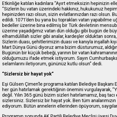
Etkinliğe katılan kadınlara “Ayırt etmeksizin hepinizin e
“Sizlerin bu vatan üzerindeki hakkınız, hukukunuz hepimiz
hepinizden razı olsun, sizin evlatlarınızdan razı olsun. Bu 
edildi. 1071’den bu yana bu toprakları vatan yapabilme uğ
bedeller üzerine bina edilmiş bir Türk devletinin mensub
üzerine yaşadığımız vatan dün olduğu gibi bugün de büyük
elhamdülillah sizler gibi analar, kardeşler olduktan sonr
Sizlerin duası, şehitlerimizin duası ve kanıyla inşallah k
Mart Dünya Günü diyoruz ama bizim düsturumuz, aldığımız 
Bugünün bir küçük bebeği, yarının bir vatan kahramanının
olduğumuzu ifade etmek istiyorum. Sayın Cumhurbaşkanım
selamlarını iletiyorum, gününüz kutlu olsun” dedi.
“Sizlersiz bir hayat yok”
Eşi Gülsen Çimen’le programa katılan Belediye Başkanı E
her gün hatırlamak gerektiğinin önemini vurgulayarak, “Y
değil. Yılın 365 günü bizim sizleri hatırlamamız, baş ta
sizlersiniz. Sizlersiz bir hayat yok. Ben tüm analarımızın
ediyorum. Bütün annelerin ellerinden öpüyorum, saygıl
Programın sonunda AK Partili Belediye Meclisi üyesi Du