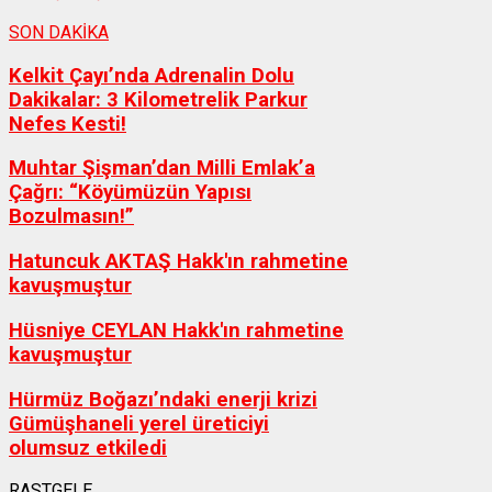
SON DAKİKA
Kelkit Çayı’nda Adrenalin Dolu
Dakikalar: 3 Kilometrelik Parkur
Nefes Kesti!
Muhtar Şişman’dan Milli Emlak’a
Çağrı: “Köyümüzün Yapısı
Bozulmasın!”
Hatuncuk AKTAŞ Hakk'ın rahmetine
kavuşmuştur
Hüsniye CEYLAN Hakk'ın rahmetine
kavuşmuştur
Hürmüz Boğazı’ndaki enerji krizi
Gümüşhaneli yerel üreticiyi
olumsuz etkiledi
RASTGELE