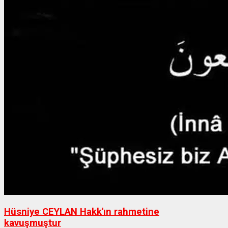
Hüsniye CEYLAN Hakk'ın rahmetine
kavuşmuştur