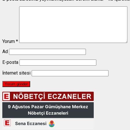
Yorum
*
Ad
E-posta
İnternet sitesi