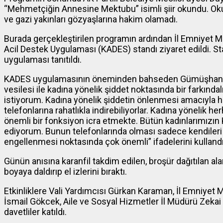
“Mehmetçiğin Annesine Mektubu” isimli şiir okundu. Ok
ve gazi yakınları gözyaşlarına hakim olamadı.
Burada gerçekleştirilen programın ardından İl Emniyet Mü
Acil Destek Uygulaması (KADES) standı ziyaret edildi. S
uygulaması tanıtıldı.
KADES uygulamasının öneminden bahseden Gümüşhane 
vesilesi ile kadına yönelik şiddet noktasında bir farkınd
istiyorum. Kadına yönelik şiddetin önlenmesi amacıyla 
telefonlarına rahatlıkla indirebiliyorlar. Kadına yönelik h
önemli bir fonksiyon icra etmekte. Bütün kadınlarımızın K
ediyorum. Bunun telefonlarında olması sadece kendileri aç
engellenmesi noktasında çok önemli” ifadelerini kulland
Günün anısına karanfil takdim edilen, broşür dağıtılan ala
boyaya daldırıp el izlerini bıraktı.
Etkinliklere Vali Yardımcısı Gürkan Karaman, İl Emniyet
İsmail Gökcek, Aile ve Sosyal Hizmetler İl Müdürü Zekai
davetliler katıldı.