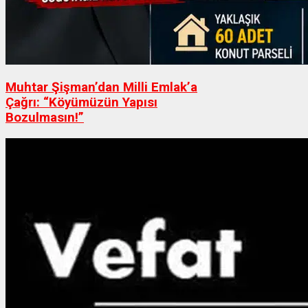
Muhtar Şişman’dan Milli Emlak’a
Çağrı: “Köyümüzün Yapısı
Bozulmasın!”