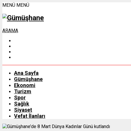
MENÜ
MENÜ
ARAMA
Ana Sayfa
Gümüşhane
Ekonomi
Turizm
Spor
Sağlık
Siyaset
Vefat İlanları