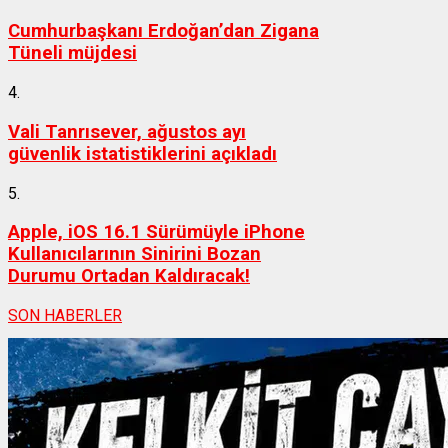
Cumhurbaşkanı Erdoğan’dan Zigana
Tüneli müjdesi
4.
Vali Tanrısever, ağustos ayı
güvenlik istatistiklerini açıkladı
5.
Apple, iOS 16.1 Sürümüyle iPhone
Kullanıcılarının Sinirini Bozan
Durumu Ortadan Kaldıracak!
SON HABERLER