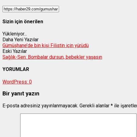
Sizin için önerilen
Yükleniyor...
Daha Yeni Yazılar
Gümüşhane’de bin kişi Filistin için yürüdü
Eski Yazılar
Sağlık-Sen: Bombalar dursun, bebekler yaşasın
YORUMLAR
WordPress:
0
Bir yanıt yazın
E-posta adresiniz yayınlanmayacak.
Gerekli alanlar
*
ile işaretl