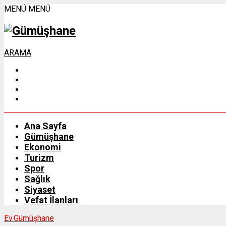
MENÜ
MENÜ
ARAMA
Ana Sayfa
Gümüşhane
Ekonomi
Turizm
Spor
Sağlık
Siyaset
Vefat İlanları
Ev.
Gümüşhane