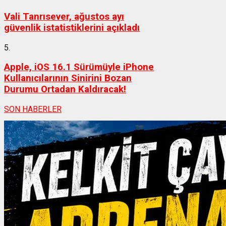
Vali Tanrısever, ağustos ayı
güvenlik istatistiklerini açıkladı
5.
Apple, iOS 16.1 Sürümüyle iPhone
Kullanıcılarının Sinirini Bozan
Durumu Ortadan Kaldıracak!
SON HABERLER