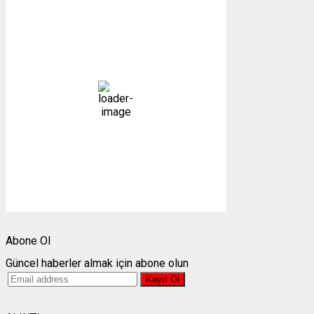
Gümüşhane, TR
14:54,
08/08/2026
29
°C
açık
23 %
1004 mb
5 mph
Bulutlar:
3%
Görünürlük:
10km
Gündoğumu:
05:25
Gün batımı:
19:28
Weather from OpenWeatherMap
Abone Ol
Güncel haberler almak için abone olun