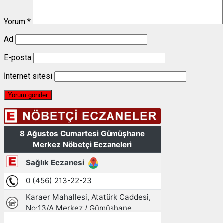
Yorum
*
Ad
E-posta
İnternet sitesi