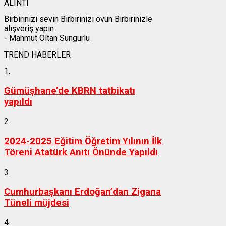
ALINTI
Birbirinizi sevin Birbirinizi övün Birbirinizle
alışveriş yapın
- Mahmut Oltan Sungurlu
TREND HABERLER
1.
Gümüşhane’de KBRN tatbikatı
yapıldı
2.
2024-2025 Eğitim Öğretim Yılının İlk
Töreni Atatürk Anıtı Önünde Yapıldı
3.
Cumhurbaşkanı Erdoğan’dan Zigana
Tüneli müjdesi
4.