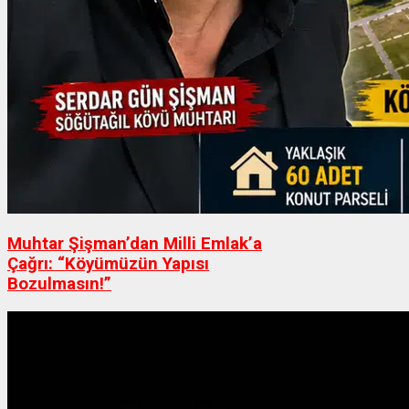
Muhtar Şişman’dan Milli Emlak’a
Çağrı: “Köyümüzün Yapısı
Bozulmasın!”