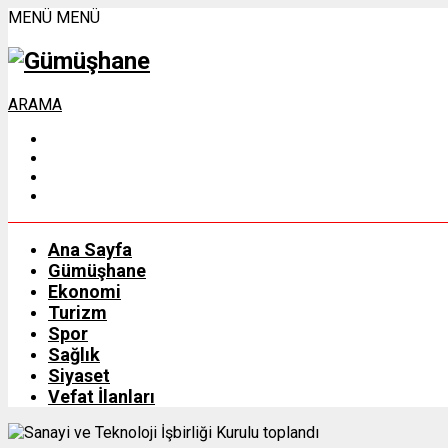
MENÜ
MENÜ
ARAMA
Ana Sayfa
Gümüşhane
Ekonomi
Turizm
Spor
Sağlık
Siyaset
Vefat İlanları