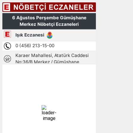
Gümüşhane, TR
02:58,
07/08/2026
12
°C
açık
95 %
1013 mb
3 mph
Bulutlar:
4%