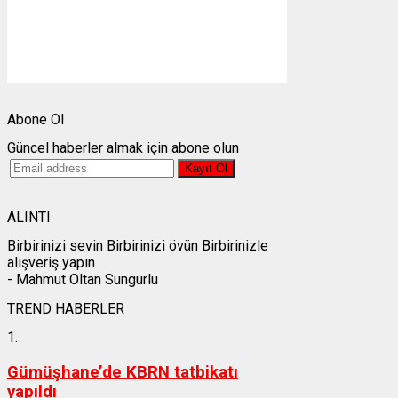
Görünürlük:
10km
Gündoğumu:
05:24
Gün batımı:
19:30
Weather from OpenWeatherMap
Abone Ol
Güncel haberler almak için abone olun
ALINTI
Birbirinizi sevin Birbirinizi övün Birbirinizle
alışveriş yapın
- Mahmut Oltan Sungurlu
TREND HABERLER
1.
Gümüşhane’de KBRN tatbikatı
yapıldı