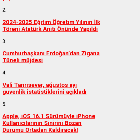
2.
2024-2025 Eğitim Öğretim Yılının İlk
Töreni Atatürk Anıtı Önünde Yapıldı
3.
Cumhurbaşkanı Erdoğan’dan Zigana
Tüneli müjdesi
4.
Vali Tanrısever, ağustos ayı
güvenlik istatistiklerini açıkladı
5.
Apple, iOS 16.1 Sürümüyle iPhone
Kullanıcılarının Sinirini Bozan
Durumu Ortadan Kaldıracak!