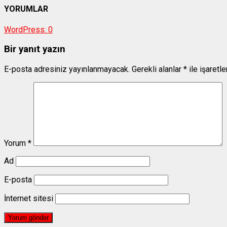
YORUMLAR
WordPress:
0
Bir yanıt yazın
E-posta adresiniz yayınlanmayacak.
Gerekli alanlar
*
ile işaretl
Yorum
*
Ad
E-posta
İnternet sitesi