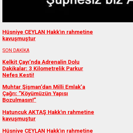
Hüsniye CEYLAN Hakk'ın rahmetine
kavuşmuştur
SON DAKİKA
Kelkit Çayı’nda Adrenalin Dolu
Dakikalar: 3 Kilometrelik Parkur
Nefes Kesti!
Muhtar Şişman’dan Milli Emlak’a
Çağrı: “Köyümüzün Yapısı
Bozulmasın!”
Hatuncuk AKTAŞ Hakk'ın rahmetine
kavuşmuştur
Hüsniye CEYLAN Hakk'ın rahmetine