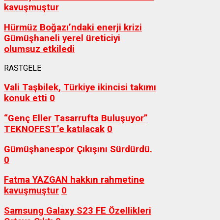
kavuşmuştur
Hürmüz Boğazı’ndaki enerji krizi
Gümüşhaneli yerel üreticiyi
olumsuz etkiledi
RASTGELE
Vali Taşbilek, Türkiye ikincisi takımı
konuk etti
0
“Genç Eller Tasarrufta Buluşuyor”
TEKNOFEST’e katılacak
0
Gümüşhanespor Çıkışını Sürdürdü.
0
Fatma YAZGAN hakkın rahmetine
kavuşmuştur
0
Samsung Galaxy S23 FE Özellikleri