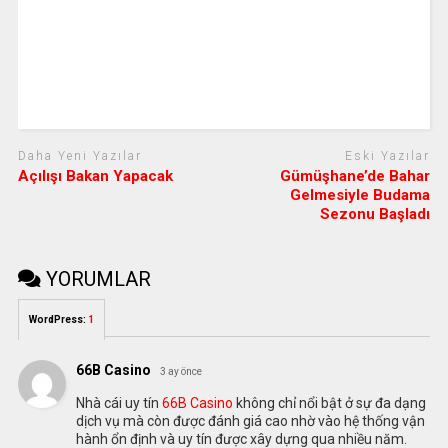
Daha Yeni Yazılar
Eski Yazılar
Açılışı Bakan Yapacak
Gümüşhane’de Bahar
Gelmesiyle Budama
Sezonu Başladı
YORUMLAR
WordPress:
1
66B Casino
3 ay önce
Nhà cái uy tín
66B Casino
không chỉ nổi bật ở sự đa dạng
dịch vụ mà còn được đánh giá cao nhờ vào hệ thống vận
hành ổn định và uy tín được xây dựng qua nhiều năm.