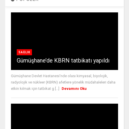
SAĞLIK
Gümüşhane’de KBRN tatbikatı yapıldı
Gümüşhane Devlet Hastanesi'nde olası kimyasal, biyolojik,
radyolojik ve nükleer (KBRN) afetlere yönelik müdahaleleri daha
etkin kılmak için tatbikat g [...]
Devamını Oku