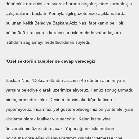
dönümlük arazisini kiralayarak burada birçok işletme kurmak için
çalışmalarını başlattı. Konuyla ilgili gazetemize açıklamalarda
bulunan Kelkit Belediye Başkanı Aziz Nas, fabrikanın belli bir
bölümünü kiralayarak kuracakları işletmelerle vatandaşlara
istihdam sağlamayı hedeflediklerini söyledi.
‘Özel sektörün taleplerine cevap vereceğiz’
Başkan Nas, “Doksan dönüm arazinin 45 dönüm alanını yani
yarısını belediye olarak üzerimize alıyoruz. Henüz sonuçlanmadı,
birkaç prosedür kaldı. Devirleri tahsis alındığında ticaret
yapamıyoruz. Ticari faaliyet gösterebileceğimiz bir yöntemle, yani
kiralama olarak faaliyet yürüteceğiz. Kalan kısmı yine
üniversitenin üzerinde olacak. Yapacağımız işletmelerin
boyutuna göre eğer kiralayacağımız kısımlar yetmezse yine