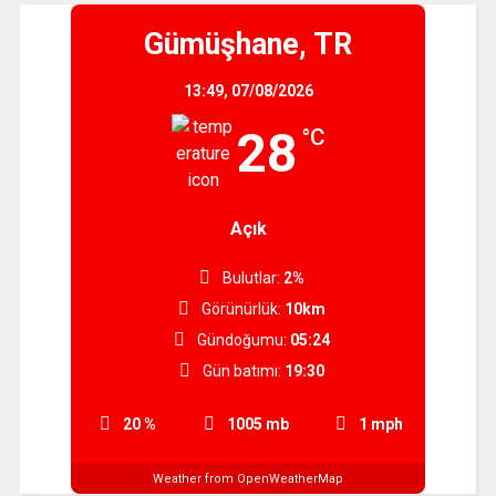
Gümüşhane, TR
13:49,
07/08/2026
28
°C
Açık
Bulutlar:
2%
Görünürlük:
10km
Gündoğumu:
05:24
Gün batımı:
19:30
20 %
1005 mb
1 mph
Weather from OpenWeatherMap