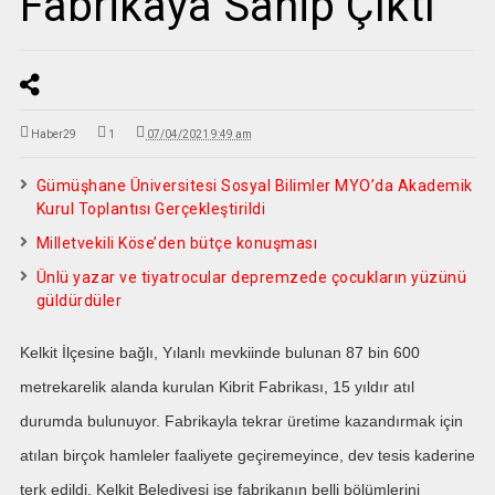
Fabrikaya Sahip Çıktı
Haber29
1
07/04/2021 9:49 am
Gümüşhane Üniversitesi Sosyal Bilimler MYO’da Akademik
Kurul Toplantısı Gerçekleştirildi
Milletvekili Köse’den bütçe konuşması
Ünlü yazar ve tiyatrocular depremzede çocukların yüzünü
güldürdüler
Kelkit İlçesine bağlı, Yılanlı mevkiinde bulunan 87 bin 600
metrekarelik alanda kurulan Kibrit Fabrikası, 15 yıldır atıl
durumda bulunuyor. Fabrikayla tekrar üretime kazandırmak için
atılan birçok hamleler faaliyete geçiremeyince, dev tesis kaderine
terk edildi. Kelkit Belediyesi ise fabrikanın belli bölümlerini