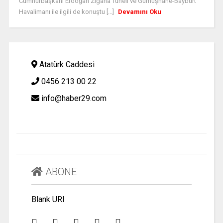
Cumhurbaşkanı Erdoğan Zigana Tüneli ve Gümüşhane-Bayburt
Havalimanı ile ilgili de konuştu [...]
Devamını Oku
Atatürk Caddesi
0456 213 00 22
info@haber29.com
ABONE
Blank URI