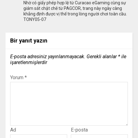
Nhờ có giấy phép hợp lệ từ Curacao eGaming cùng sự
giám sát chặt chẽ từ PAGCOR, trang này ngày càng
khẳng định được vị thế trong lòng người chơi toàn cầu.
TONY05-07
Bir yanıt yazın
E-posta adresiniz yayınlanmayacak.
Gerekli alanlar
*
ile
işaretlenmişlerdir
Yorum
*
Ad
E-posta