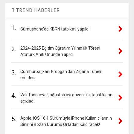
TREND HABERLER
1.
Gümüşhane’de KBRN tatbikatı yapıldı
2.
2024-2025 Eğitim Öğretim Yılının İlk Töreni
Atatürk Anıtı Önünde Yapıldı
3.
Cumhurbaşkanı Erdoğan’dan Zigana Tüneli
müjdesi
4.
Vali Tanrısever, ağustos ayı güvenlik istatistiklerini
açıkladı
5.
Apple, iOS 16.1 Sürümüyle iPhone Kullanıcılarının
Sinirini Bozan Durumu Ortadan Kaldıracak!