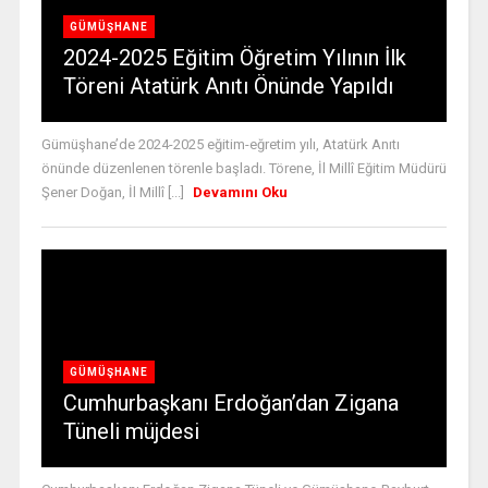
GÜMÜŞHANE
2024-2025 Eğitim Öğretim Yılının İlk
Töreni Atatürk Anıtı Önünde Yapıldı
Gümüşhane’de 2024-2025 eğitim-eğretim yılı, Atatürk Anıtı
önünde düzenlenen törenle başladı. Törene, İl Millî Eğitim Müdürü
Şener Doğan, İl Millî [...]
Devamını Oku
GÜMÜŞHANE
Cumhurbaşkanı Erdoğan’dan Zigana
Tüneli müjdesi