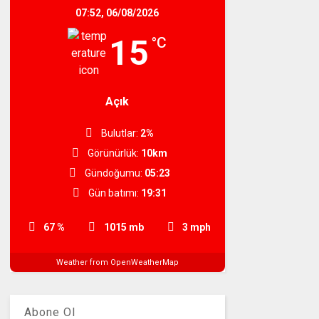
07:52,
06/08/2026
15
°C
Açık
Bulutlar:
2%
Görünürlük:
10km
Gündoğumu:
05:23
Gün batımı:
19:31
67 %
1015 mb
3 mph
Weather from OpenWeatherMap
Abone Ol