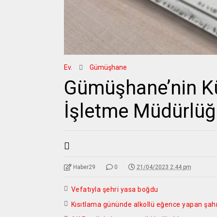
Ev.
Gümüşhane
Gümüşhane’nin Kü
İşletme Müdürlüğ
Haber29
0
21/04/2023 2:44 pm
Vefatıyla şehri yasa boğdu
Kısıtlama gününde alkollü eğence yapan şahıs