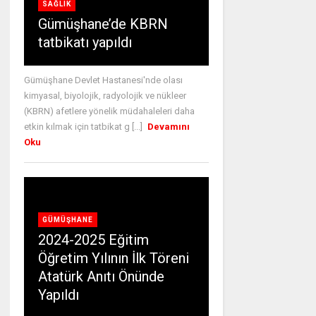
SAĞLIK
Gümüşhane’de KBRN
tatbikatı yapıldı
Gümüşhane Devlet Hastanesi'nde olası
kimyasal, biyolojik, radyolojik ve nükleer
(KBRN) afetlere yönelik müdahaleleri daha
etkin kılmak için tatbikat g [...]
Devamını
Oku
GÜMÜŞHANE
2024-2025 Eğitim
Öğretim Yılının İlk Töreni
Atatürk Anıtı Önünde
Yapıldı