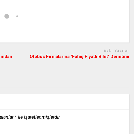
Eski Yazılar
fından
Otobüs Firmalarına ’Fahiş Fiyatlı Bilet’ Denetimi
 alanlar
*
ile işaretlenmişlerdir