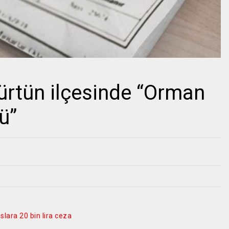
rtün ilçesinde “Orman
ü”
lara 20 bin lira ceza