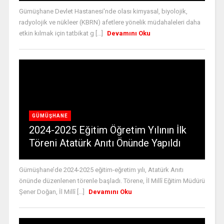
Gümüşhane Devlet Hastanesi'nde olası kimyasal, biyolojik,
radyolojik ve nükleer (KBRN) afetlere yönelik müdahaleleri daha
etkin kılmak için tatbikat g [...]
Devamını Oku
GÜMÜŞHANE
2024-2025 Eğitim Öğretim Yılının İlk
Töreni Atatürk Anıtı Önünde Yapıldı
Gümüşhane’de 2024-2025 eğitim-eğretim yılı, Atatürk Anıtı
önünde düzenlenen törenle başladı. Törene, İl Millî Eğitim Müdürü
Şener Doğan, İl Millî [...]
Devamını Oku