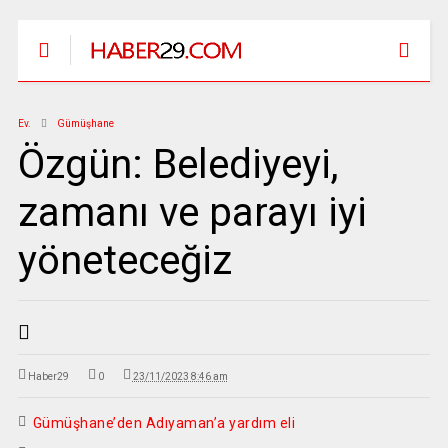
Ev.
Gümüşhane
Özgün: Belediyeyi,
zamanı ve parayı iyi
yöneteceğiz
Haber29
0
23/11/2023 8:46 am
Gümüşhane’den Adıyaman’a yardım eli