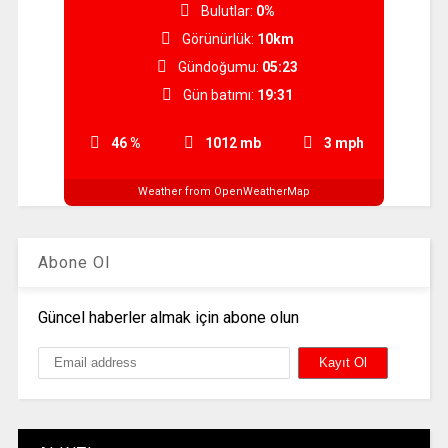
Bulutlar:
0%
Görünürlük:
10km
Gündoğumu:
05:23
Gün batımı:
19:31
46 %
1012 mb
3 mph
Weather from OpenWeatherMap
Abone Ol
Güncel haberler almak için abone olun