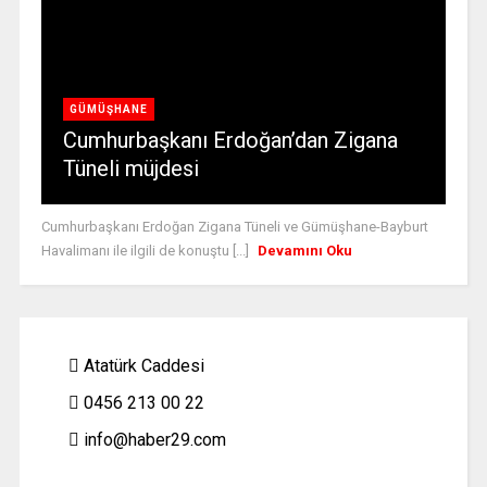
GÜMÜŞHANE
Cumhurbaşkanı Erdoğan’dan Zigana
Tüneli müjdesi
Cumhurbaşkanı Erdoğan Zigana Tüneli ve Gümüşhane-Bayburt
Havalimanı ile ilgili de konuştu [...]
Devamını Oku
Atatürk Caddesi
0456 213 00 22
info@haber29.com