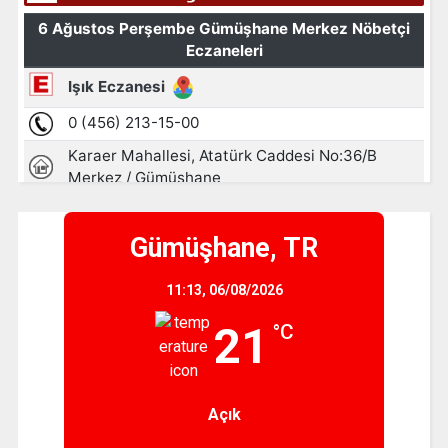
Gümüşhane, TR
11:13,
06/08/2026
21
°C
Açık