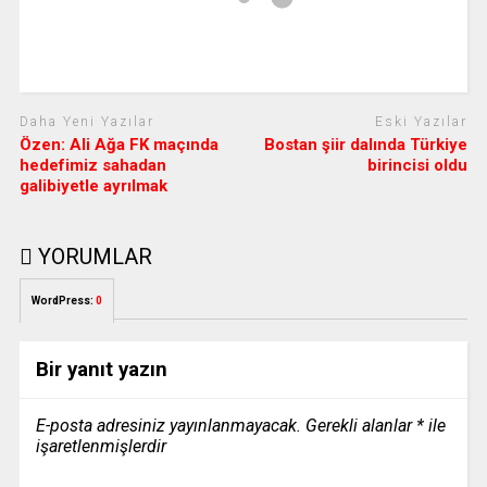
Daha Yeni Yazılar
Eski Yazılar
Özen: Ali Ağa FK maçında
Bostan şiir dalında Türkiye
hedefimiz sahadan
birincisi oldu
galibiyetle ayrılmak
YORUMLAR
WordPress:
0
Bir yanıt yazın
E-posta adresiniz yayınlanmayacak.
Gerekli alanlar
*
ile
işaretlenmişlerdir