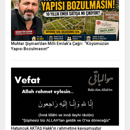
Muhtar Şişman’dan Milli Emlak’a Çağrı: “Köyümüzün
Yapısı Bozulmasın!”
Hatuncuk AKTAŞ Hakk'ın rahmetine kavuşmuştur