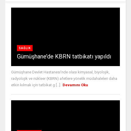
SAĞLIK
Gümüşhane’de KBRN tatbikatı yapıldı
Gümüşhane Devlet Hastanesi'nde olası kimyasal, biyolojik,
radyolojik ve nükleer (KBRN) afetlere yönelik müdahaleleri daha
etkin kılmak için tatbikat g [...]
Devamını Oku