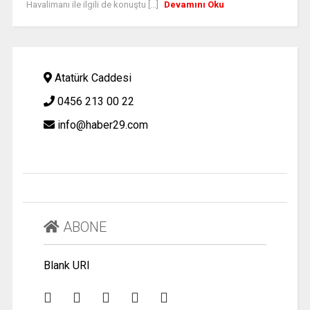
Havalimanı ile ilgili de konuştu [...]
Devamını Oku
Atatürk Caddesi
0456 213 00 22
info@haber29.com
ABONE
Blank URI