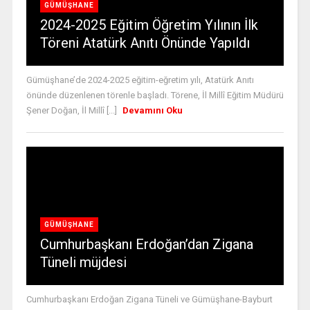
GÜMÜŞHANE
2024-2025 Eğitim Öğretim Yılının İlk
Töreni Atatürk Anıtı Önünde Yapıldı
Gümüşhane’de 2024-2025 eğitim-eğretim yılı, Atatürk Anıtı
önünde düzenlenen törenle başladı. Törene, İl Millî Eğitim Müdürü
Şener Doğan, İl Millî [...]
Devamını Oku
GÜMÜŞHANE
Cumhurbaşkanı Erdoğan’dan Zigana
Tüneli müjdesi
Cumhurbaşkanı Erdoğan Zigana Tüneli ve Gümüşhane-Bayburt