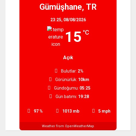
Gümüşhane, TR
23:25,
08/08/2026
15
°C
Açık
Bulutlar:
2%
Görünürlük:
10km
Gündoğumu:
05:25
Gün batımı:
19:28
97 %
1013 mb
5 mph
Weather from OpenWeatherMap