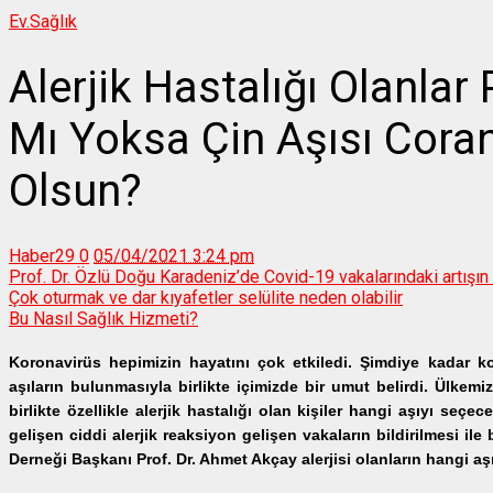
Ev.
Sağlık
Alerjik Hastalığı Olanlar
Mı Yoksa Çin Aşısı Cora
Olsun?
Haber29
0
05/04/2021 3:24 pm
Prof. Dr. Özlü Doğu Karadeniz’de Covid-19 vakalarındaki artışın 
Çok oturmak ve dar kıyafetler selülite neden olabilir
Bu Nasıl Sağlık Hizmeti?
Koronavirüs hepimizin hayatını çok etkiledi. Şimdiye kadar ko
aşıların bulunmasıyla birlikte içimizde bir umut belirdi. Ülk
birlikte özellikle alerjik hastalığı olan kişiler hangi aşıyı seçe
gelişen ciddi alerjik reaksiyon gelişen vakaların bildirilmesi ile bi
Derneği Başkanı Prof. Dr. Ahmet Akçay alerjisi olanların hangi aşı