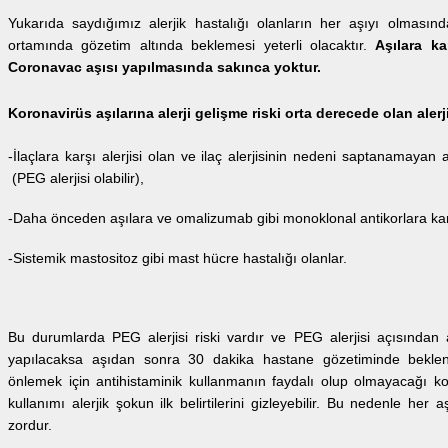
Yukarıda saydığımız alerjik hastalığı olanların her aşıyı olması
ortamında gözetim altında beklemesi yeterli olacaktır.
Aşılara ka
Coronavac aşısı yapılmasında sakınca yoktur.
Koronavirüs aşılarına alerji gelişme riski orta derecede olan alerji
-İlaçlara karşı alerjisi olan ve ilaç alerjisinin nedeni saptanamayan a
(PEG alerjisi olabilir),
-Daha önceden aşılara ve omalizumab gibi monoklonal antikorlara karşı
-Sistemik mastositoz gibi mast hücre hastalığı olanlar.
Bu durumlarda PEG alerjisi riski vardır ve PEG alerjisi açısından 
yapılacaksa aşıdan sonra 30 dakika hastane gözetiminde beklenmel
önlemek için antihistaminik kullanmanın faydalı olup olmayacağı ko
kullanımı alerjik şokun ilk belirtilerini gizleyebilir. Bu nedenle he
zordur.