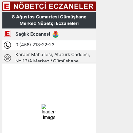
Gümüşhane, TR
14:14,
08/08/2026
28
°C
açık
23 %
1005 mb
4 mph
Bulutlar:
2%