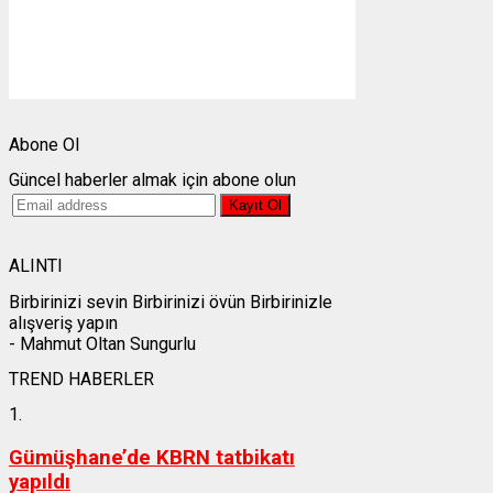
Görünürlük:
10km
Gündoğumu:
05:25
Gün batımı:
19:28
Weather from OpenWeatherMap
Abone Ol
Güncel haberler almak için abone olun
ALINTI
Birbirinizi sevin Birbirinizi övün Birbirinizle
alışveriş yapın
- Mahmut Oltan Sungurlu
TREND HABERLER
1.
Gümüşhane’de KBRN tatbikatı
yapıldı