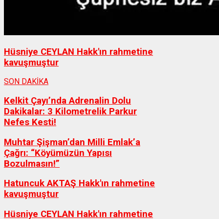
Hüsniye CEYLAN Hakk'ın rahmetine
kavuşmuştur
SON DAKİKA
Kelkit Çayı’nda Adrenalin Dolu
Dakikalar: 3 Kilometrelik Parkur
Nefes Kesti!
Muhtar Şişman’dan Milli Emlak’a
Çağrı: “Köyümüzün Yapısı
Bozulmasın!”
Hatuncuk AKTAŞ Hakk'ın rahmetine
kavuşmuştur
Hüsniye CEYLAN Hakk'ın rahmetine