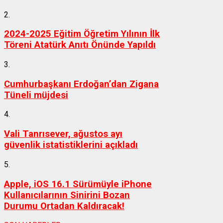
2.
2024-2025 Eğitim Öğretim Yılının İlk
Töreni Atatürk Anıtı Önünde Yapıldı
3.
Cumhurbaşkanı Erdoğan’dan Zigana
Tüneli müjdesi
4.
Vali Tanrısever, ağustos ayı
güvenlik istatistiklerini açıkladı
5.
Apple, iOS 16.1 Sürümüyle iPhone
Kullanıcılarının Sinirini Bozan
Durumu Ortadan Kaldıracak!