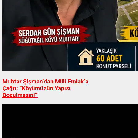
Muhtar Şişman’dan Milli Emlak’a
Çağrı: “Köyümüzün Yapısı
Bozulmasın!”