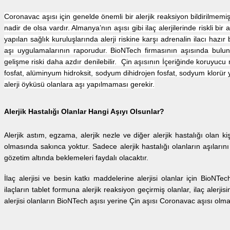
Coronavac aşısı için genelde önemli bir alerjik reaksiyon bildirilmemişt
nadir de olsa vardır. Almanya’nın aşısı gibi ilaç alerjilerinde riskli bi
yapılan sağlık kuruluşlarında alerji riskine karşı adrenalin ilacı hazı
aşı uygulamalarının raporudur. BioNTech firmasının aşısında buluna
gelişme riski daha azdır denilebilir. Çin aşısının İçeriğinde koruyu
fosfat, alüminyum hidroksit, sodyum dihidrojen fosfat, sodyum klorü
alerji öyküsü olanlara aşı yapılmaması gerekir.
Alerjik Hastalığı Olanlar Hangi Aşıyı Olsunlar?
Alerjik astım, egzama, alerjik nezle ve diğer alerjik hastalığı olan 
olmasında sakınca yoktur. Sadece alerjik hastalığı olanların aşıları
gözetim altında beklemeleri faydalı olacaktır.
İlaç alerjisi ve besin katkı maddelerine alerjisi olanlar için BioNTec
ilaçların tablet formuna alerjik reaksiyon geçirmiş olanlar, ilaç alerj
alerjisi olanların BioNTech aşısı yerine Çin aşısı Coronavac aşısı olması