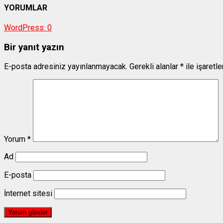
YORUMLAR
WordPress:
0
Bir yanıt yazın
E-posta adresiniz yayınlanmayacak.
Gerekli alanlar
*
ile işaretl
Yorum
*
Ad
E-posta
İnternet sitesi