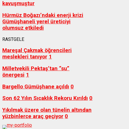
kavuşmuştur
Hürmüz Boğazı’ndaki enerji krizi
Gümüşhaneli yerel üreticiyi
olumsuz etkiledi
RASTGELE
Mareşal Çakmak öğrencileri
meslekleri tanıyor
1
Milletvekili Pektaş’tan “su”
önergesi
1
Bargello Gümüşhane açıldı
0
Son 62 Yılın Sıcaklık Rekoru Kırıldı
0
Yıkılmak üzere olan tünelin altından
yüzbinlerce araç geçiyor
0