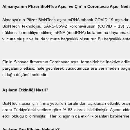
Almanya’nın Pfizer BioNTec Aşısı ve Çin’in Coronavac Aşısı Nedi
Almanya’nın Pfizer BioNTech aşısı mRNA tabanlı COVİD 19 aşısıdır
BioNTech teknolojisi, SARS-CoV-2 koronavirüsün (COVID ‑ 19) yüz
nükleositle modifiye edilmiş mRNA (modRNA) kullanımına dayanmaktad
vücutta oluşur ve bu da vücutta bağışıklık oluşturur. Bu bağışıklık en
Çin’in Sinovac firmasının Coronavac aşısı formaldehitle inaktive edil
parçalanıp etkisiz hale getirilerek vücudumuza ara verilmeden bağış
olduğu düşünülmektedir.
Aşıların Etkinliği Nasıl?
BioNTech aşısı için firma yetkilileri tarafından açıklanan etkinlik oran
oranı Türkiye’deki verilere göre % 83 olarak bildirilmiştir. Aşının c
etkili olduğu bildirilmiştir. Her iki aşının da etkinlik oranları birbirler
Aşıların Yan Etkileri Nelerdir?