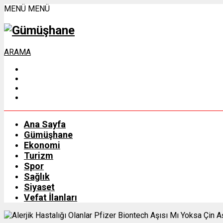
MENÜ
MENÜ
ARAMA
Ana Sayfa
Gümüşhane
Ekonomi
Turizm
Spor
Sağlık
Siyaset
Vefat İlanları