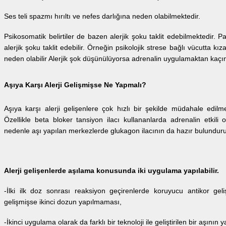
Ses teli spazmı hırıltı ve nefes darlığına neden olabilmektedir.
Psikosomatik belirtiler de bazen alerjik şoku taklit edebilmektedir. P
alerjik şoku taklit edebilir. Örneğin psikolojik strese bağlı vücutta k
neden olabilir Alerjik şok düşünülüyorsa adrenalin uygulamaktan kaçı
Aşıya Karşı Alerji Gelişmişse Ne Yapmalı?
Aşıya karşı alerji gelişenlere çok hızlı bir şekilde müdahale edilmel
Özellikle beta bloker tansiyon ilacı kullananlarda adrenalin etkili 
nedenle aşı yapılan merkezlerde glukagon ilacının da hazır bulundur
Alerji gelişenlerde aşılama konusunda iki uygulama yapılabilir.
-İlki ilk doz sonrası reaksiyon geçirenlerde koruyucu antikor gel
gelişmişse ikinci dozun yapılmaması,
-İkinci uygulama olarak da farklı bir teknoloji ile geliştirilen bir aşını