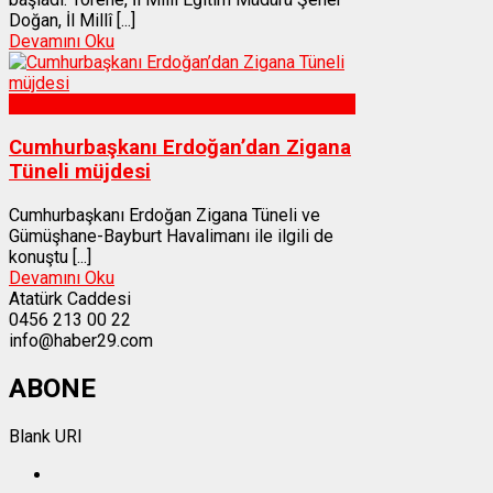
Doğan, İl Millî [...]
Devamını Oku
Gümüşhane
Cumhurbaşkanı Erdoğan’dan Zigana
Tüneli müjdesi
Cumhurbaşkanı Erdoğan Zigana Tüneli ve
Gümüşhane-Bayburt Havalimanı ile ilgili de
konuştu [...]
Devamını Oku
Atatürk Caddesi
0456 213 00 22
info@haber29.com
ABONE
Blank URI