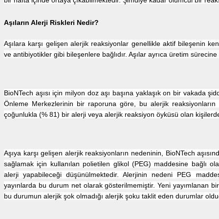
bir hafta içinde ortaya çıkabilmektedir. Şimdiye kadar ölümcül bir reaks
Aşıların Alerji Riskleri Nedir?
Aşılara karşı gelişen alerjik reaksiyonlar genellikle aktif bileşenin 
ve antibiyotikler gibi bileşenlere bağlıdır. Aşılar ayrıca üretim sürecine
BioNTech aşısı için milyon doz aşı başına yaklaşık on bir vakada şidde
Önleme Merkezlerinin bir raporuna göre, bu alerjik reaksiyonların
çoğunlukla (% 81) bir alerji veya alerjik reaksiyon öyküsü olan kişilerd
Aşıya karşı gelişen alerjik reaksiyonların nedeninin, BioNTech aşı
sağlamak için kullanılan polietilen glikol (PEG) maddesine bağlı o
alerji yapabileceği düşünülmektedir. Alerjinin nedeni PEG mad
yayınlarda bu durum net olarak gösterilmemiştir. Yeni yayımlanan bir 
bu durumun alerjik şok olmadığı alerjik şoku taklit eden durumlar olduğu