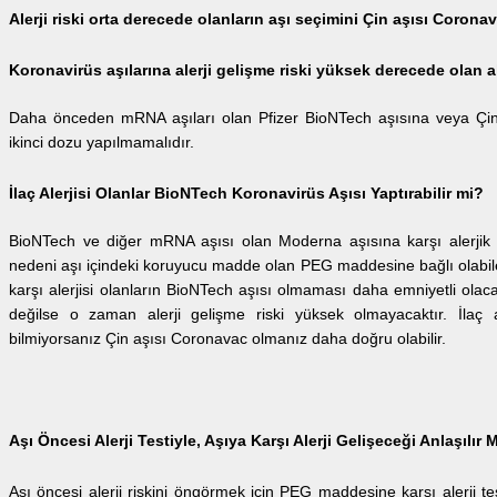
Alerji riski orta derecede olanların aşı seçimini Çin aşısı Corona
Koronavirüs aşılarına alerji gelişme riski yüksek derecede olan ale
Daha önceden mRNA aşıları olan Pfizer BioNTech aşısına veya Çin’i
ikinci dozu yapılmamalıdır.
İlaç Alerjisi Olanlar BioNTech Koronavirüs Aşısı Yaptırabilir mi?
BioNTech ve diğer mRNA aşısı olan Moderna aşısına karşı alerjik re
nedeni aşı içindeki koruyucu madde olan PEG maddesine bağlı olabile
karşı alerjisi olanların BioNTech aşısı olmaması daha emniyetli olacak
değilse o zaman alerji gelişme riski yüksek olmayacaktır. İlaç
bilmiyorsanız Çin aşısı Coronavac olmanız daha doğru olabilir.
Aşı Öncesi Alerji Testiyle, Aşıya Karşı Alerji Gelişeceği Anlaşılır 
Aşı öncesi alerji riskini öngörmek için PEG maddesine karşı alerji testl