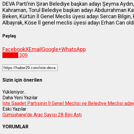
DEVA Parti’nin Şiran Belediye başkan adayı Şeyma Aydın,
Kahraman, Torul Belediye başkan adayı Abdurrahman Kaya
Beken, Kürtün İl Genel Meclis üyesi adayı Sercan Bilgin,
Albayrak, Köse İl genel meclis üyesi adayı Erhan Can old
Paylaş
Facebook
X
Email
Google+
WhatsApp
Siyaset
309
Sizin için önerilen
Yükleniyor...
Daha Yeni Yazılar
İşte Saadet Partisinin İl Genel Meclisi ve Belediye Meclisi aday
Eski Yazılar
Gümüşhane’de Araç Sayısı 28 Bini Aştı
YORUMLAR