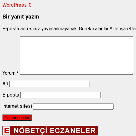
WordPress:
0
Bir yanıt yazın
E-posta adresiniz yayınlanmayacak.
Gerekli alanlar
*
ile işaretl
Yorum
*
Ad
E-posta
İnternet sitesi