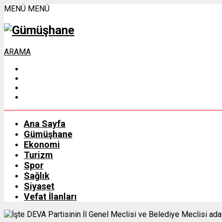
MENÜ
MENÜ
ARAMA
Ana Sayfa
Gümüşhane
Ekonomi
Turizm
Spor
Sağlık
Siyaset
Vefat İlanları