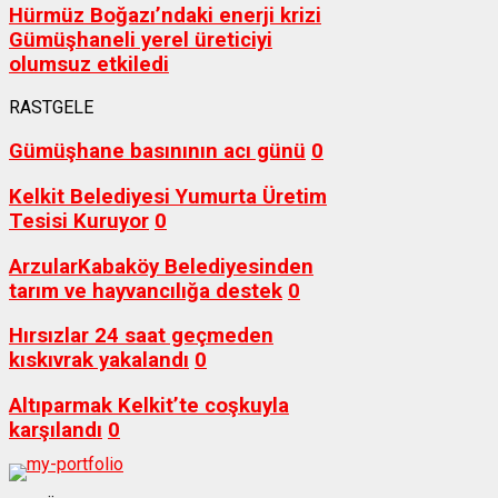
Hürmüz Boğazı’ndaki enerji krizi
Gümüşhaneli yerel üreticiyi
olumsuz etkiledi
RASTGELE
Gümüşhane basınının acı günü
0
Kelkit Belediyesi Yumurta Üretim
Tesisi Kuruyor
0
ArzularKabaköy Belediyesinden
tarım ve hayvancılığa destek
0
Hırsızlar 24 saat geçmeden
kıskıvrak yakalandı
0
Altıparmak Kelkit’te coşkuyla
karşılandı
0