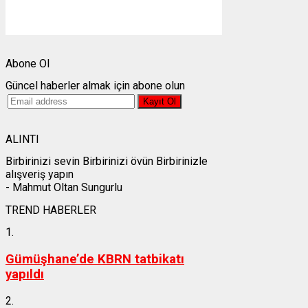
Gün batımı:
19:27
Weather from OpenWeatherMap
Abone Ol
Güncel haberler almak için abone olun
ALINTI
Birbirinizi sevin Birbirinizi övün Birbirinizle
alışveriş yapın
- Mahmut Oltan Sungurlu
TREND HABERLER
1.
Gümüşhane’de KBRN tatbikatı
yapıldı
2.