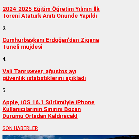
2024-2025 Eğitim Öğretim Yılının İlk
Töreni Atatürk Anıtı Önünde Yapıldı
3.
Cumhurbaşkanı Erdoğan’dan Zigana
Tüneli müjdesi
4.
Vali Tanrısever, ağustos ayı
güvenlik istatistiklerini açıkladı
5.
Apple, iOS 16.1 Sürümüyle iPhone
Kullanıcılarının Sinirini Bozan
Durumu Ortadan Kaldıracak!
SON HABERLER