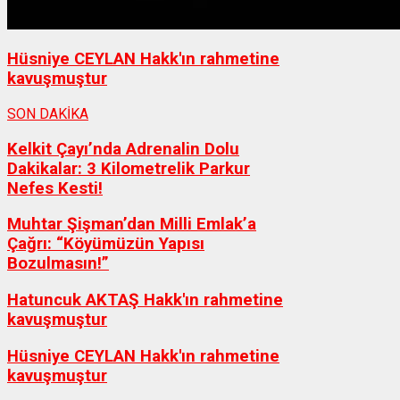
Hüsniye CEYLAN Hakk'ın rahmetine
kavuşmuştur
SON DAKİKA
Kelkit Çayı’nda Adrenalin Dolu
Dakikalar: 3 Kilometrelik Parkur
Nefes Kesti!
Muhtar Şişman’dan Milli Emlak’a
Çağrı: “Köyümüzün Yapısı
Bozulmasın!”
Hatuncuk AKTAŞ Hakk'ın rahmetine
kavuşmuştur
Hüsniye CEYLAN Hakk'ın rahmetine
kavuşmuştur