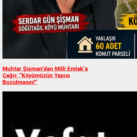
Muhtar Şişman’dan Milli Emlak’a
Çağrı: “Köyümüzün Yapısı
Bozulmasın!”