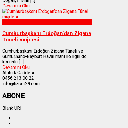
Doğan, İl Millî [...]
Devamını Oku
Gümüşhane
Cumhurbaşkanı Erdoğan’dan Zigana
Tüneli müjdesi
Cumhurbaşkanı Erdoğan Zigana Tüneli ve
Gümüşhane-Bayburt Havalimanı ile ilgili de
konuştu [...]
Devamını Oku
Atatürk Caddesi
0456 213 00 22
info@haber29.com
ABONE
Blank URI