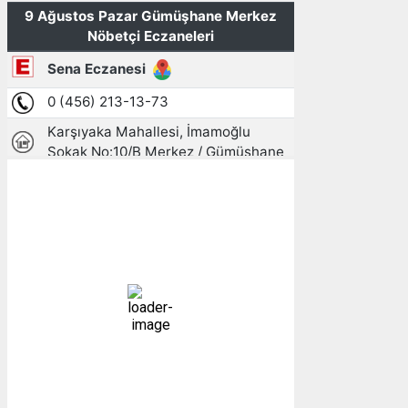
Gümüşhane, TR
10:43,
09/08/2026
22
°C
açık
39 %
1010 mb
5 mph
Bulutlar:
0%
Görünürlük:
10km
Gündoğumu:
05:26