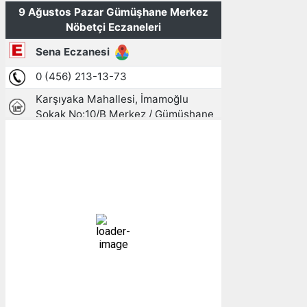
Gümüşhane, TR
10:32,
09/08/2026
20
°C
açık
45 %
1011 mb
4 mph
Bulutlar:
0%
Görünürlük:
10km
Gündoğumu:
05:26