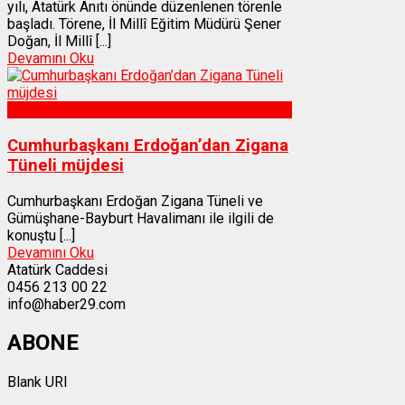
yılı, Atatürk Anıtı önünde düzenlenen törenle
başladı. Törene, İl Millî Eğitim Müdürü Şener
Doğan, İl Millî [...]
Devamını Oku
Gümüşhane
Cumhurbaşkanı Erdoğan’dan Zigana
Tüneli müjdesi
Cumhurbaşkanı Erdoğan Zigana Tüneli ve
Gümüşhane-Bayburt Havalimanı ile ilgili de
konuştu [...]
Devamını Oku
Atatürk Caddesi
0456 213 00 22
info@haber29.com
ABONE
Blank URI