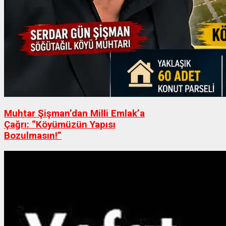
Muhtar Şişman’dan Milli Emlak’a
Çağrı: “Köyümüzün Yapısı
Bozulmasın!”