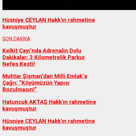
Hüsniye CEYLAN Hakk'ın rahmetine
kavuşmuştur
SON DAKİKA
Kelkit Çayı’nda Adrenalin Dolu
Dakikalar: 3 Kilometrelik Parkur
Nefes Kesti!
Muhtar Şişman’dan Milli Emlak’a
Çağrı: “Köyümüzün Yapısı
Bozulmasın!”
Hatuncuk AKTAŞ Hakk'ın rahmetine
kavuşmuştur
Hüsniye CEYLAN Hakk'ın rahmetine
kavuşmuştur