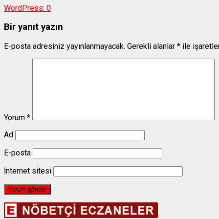
WordPress:
0
Bir yanıt yazın
E-posta adresiniz yayınlanmayacak.
Gerekli alanlar
*
ile işaretl
Yorum
*
Ad
E-posta
İnternet sitesi