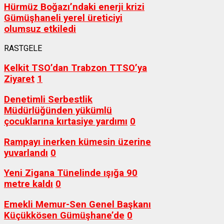
Hürmüz Boğazı’ndaki enerji krizi
Gümüşhaneli yerel üreticiyi
olumsuz etkiledi
RASTGELE
Kelkit TSO’dan Trabzon TTSO’ya
Ziyaret
1
Denetimli Serbestlik
Müdürlüğünden yükümlü
çocuklarına kırtasiye yardımı
0
Rampayı inerken kümesin üzerine
yuvarlandı
0
Yeni Zigana Tünelinde ışığa 90
metre kaldı
0
Emekli Memur-Sen Genel Başkanı
Küçükkösen Gümüşhane’de
0