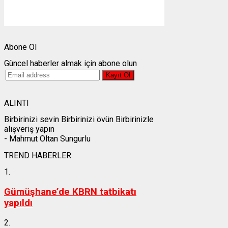
Gün batımı:
19:27
Weather from OpenWeatherMap
Abone Ol
Güncel haberler almak için abone olun
ALINTI
Birbirinizi sevin Birbirinizi övün Birbirinizle
alışveriş yapın
- Mahmut Oltan Sungurlu
TREND HABERLER
1.
Gümüşhane’de KBRN tatbikatı
yapıldı
2.