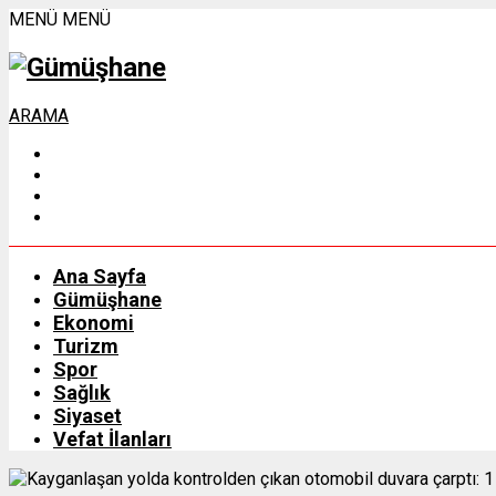
MENÜ
MENÜ
ARAMA
Ana Sayfa
Gümüşhane
Ekonomi
Turizm
Spor
Sağlık
Siyaset
Vefat İlanları