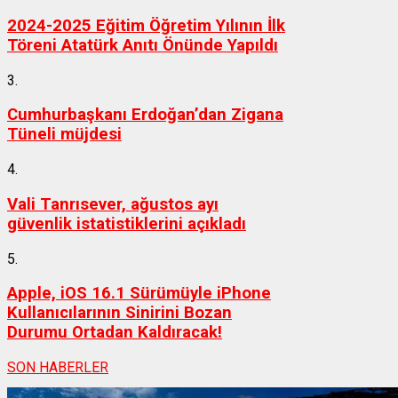
2024-2025 Eğitim Öğretim Yılının İlk
Töreni Atatürk Anıtı Önünde Yapıldı
3.
Cumhurbaşkanı Erdoğan’dan Zigana
Tüneli müjdesi
4.
Vali Tanrısever, ağustos ayı
güvenlik istatistiklerini açıkladı
5.
Apple, iOS 16.1 Sürümüyle iPhone
Kullanıcılarının Sinirini Bozan
Durumu Ortadan Kaldıracak!
SON HABERLER