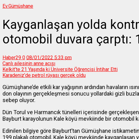
Ev.
Gümüşhane
Kayganlaşan yolda kontr
otomobil duvara çarptı: 1
Haber29
0
08/01/2022 5:33 pm
Canlı ailesinin anne acısı
Kelkit’te 21 Yaşında ki Üniversite Öğrencisi İntihar Etti
Karadeniz’de petrol rüyası gerçek oldu
Gümüşhane’de etkili kar yağışının ardından havaların ısın
don olayının gerçekleşmesi sonucu yollardaki gizli buzla
sebep oluyor.
Dün Torul ve Harmancık tünelleri içerisinde gerçekleş
Bayburt karayolunun Kale köyü mevkiinde bir otomobil ka
Edinilen bilgiye göre Bayburt’tan Gümüşhane istikameti
199 plakalı otomobil, Kale köyü mevkiinde kayganlaşan 