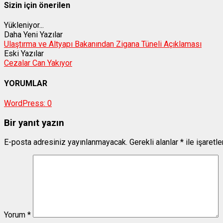
Sizin için önerilen
Yükleniyor...
Daha Yeni Yazılar
Ulaştırma ve Altyapı Bakanından Zigana Tüneli Açıklaması
Eski Yazılar
Cezalar Can Yakıyor
YORUMLAR
WordPress:
0
Bir yanıt yazın
E-posta adresiniz yayınlanmayacak.
Gerekli alanlar
*
ile işaretl
Yorum
*