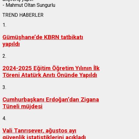
- Mahmut Oltan Sungurlu
TREND HABERLER
1.
Gümüşhane’de KBRN tatbikatı
yapıldı
2.
2024-2025 Eğitim Öğretim Yılının İlk
Töreni Atatürk Anıtı Önünde Yapıldı
3.
Cumhurbaşkanı Erdoğan’dan Zigana
Tüneli müjdesi
4.
Vali Tanrısever, ağustos ayı
güvenlik istatistiklerini açıkladı