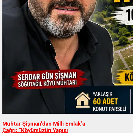
Muhtar Şişman’dan Milli Emlak’a
Çağrı: “Köyümüzün Yapısı