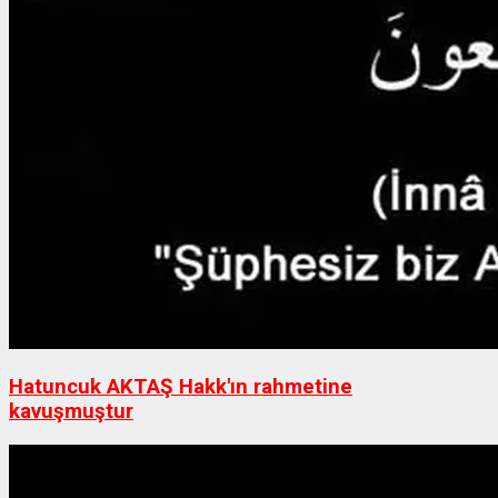
Hatuncuk AKTAŞ Hakk'ın rahmetine
kavuşmuştur