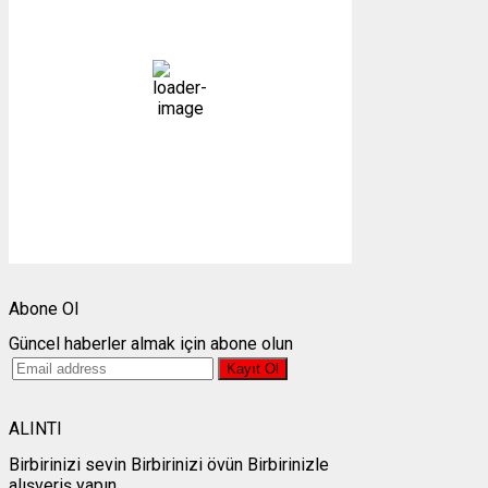
22
°C
açık
47 %
1009 mb
4 mph
Bulutlar:
0%
Görünürlük:
10km
Gündoğumu:
05:24
Gün batımı:
19:30
Weather from OpenWeatherMap
Abone Ol
Güncel haberler almak için abone olun
ALINTI
Birbirinizi sevin Birbirinizi övün Birbirinizle
alışveriş yapın