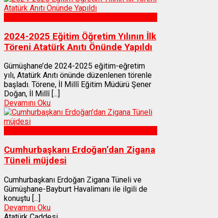
Gümüşhane
2024-2025 Eğitim Öğretim Yılının İlk
Töreni Atatürk Anıtı Önünde Yapıldı
Gümüşhane’de 2024-2025 eğitim-eğretim
yılı, Atatürk Anıtı önünde düzenlenen törenle
başladı. Törene, İl Millî Eğitim Müdürü Şener
Doğan, İl Millî [...]
Devamını Oku
Gümüşhane
Cumhurbaşkanı Erdoğan’dan Zigana
Tüneli müjdesi
Cumhurbaşkanı Erdoğan Zigana Tüneli ve
Gümüşhane-Bayburt Havalimanı ile ilgili de
konuştu [...]
Devamını Oku
Atatürk Caddesi