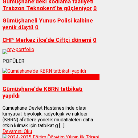
Gümüşhane’deki kodlama faaliyeti
Trabzon Teknokent’te güçleniyor
0
Gümüşhaneli Yunus Polisi kalbine
yenik düştü
0
CHP Merkez ilçe’de Çiftçi dönemi
0
POPÜLER
Sağlık
Gümüşhane’de KBRN tatbikatı
yapıldı
Gümüşhane Devlet Hastanesi'nde olası
kimyasal, biyolojik, radyolojik ve nükleer
(KBRN) afetlere yönelik müdahaleleri daha
etkin kılmak için tatbikat g [...]
Devamını Oku