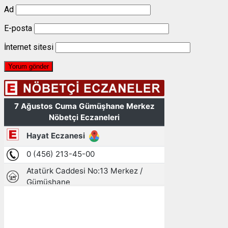
Ad
E-posta
İnternet sitesi
Gümüşhane, TR
09:40,
07/08/2026