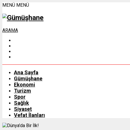
MENÜ
MENÜ
ARAMA
Ana Sayfa
Gümüşhane
Ekonomi
Turizm
Spor
Sağlık
Siyaset
Vefat İlanları