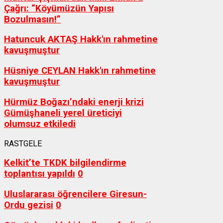
Çağrı: “Köyümüzün Yapısı
Bozulmasın!”
Hatuncuk AKTAŞ Hakk'ın rahmetine
kavuşmuştur
Hüsniye CEYLAN Hakk'ın rahmetine
kavuşmuştur
Hürmüz Boğazı’ndaki enerji krizi
Gümüşhaneli yerel üreticiyi
olumsuz etkiledi
RASTGELE
Kelkit’te TKDK bilgilendirme
toplantısı yapıldı
0
Uluslararası öğrencilere Giresun-
Ordu gezisi
0