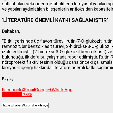
saflaştırılan sekonder metabolitlerin kimyasal yapıları s
ve yapıları aydınlatılan bileşenlerin antioksidan kapasiteler
‘LİTERATÜRE ÖNEMLİ KATKI SAĞLAMIŞTIR’
Daltaban,
“Bitki içerisinde üç flavon türevi; rutin-7-O-glukozit, ru
ramnozit, bir benzoik asit türevi, 2-hidroksi-3-O-glukozil-b
izole edilmiştir. (2-hidroksi-3-O-glukozil benzoik asit) v
bulunduğu, ilk defa bu çalışmada rapor edilmiştir. Rutin-
nöroprotektif aktivitesinin olduğu daha önceki çalışmalard
kimyasal içeriği hakkında literatüre önemli katkı sağlamışt
Paylaş
Facebook
X
Email
Google+
WhatsApp
Gümüşhane
2835