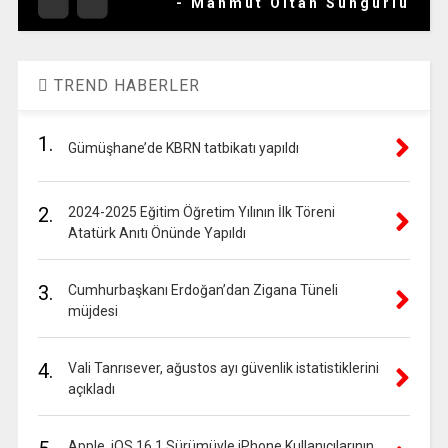
- Mahmut Oltan Sungurlu
TREND HABERLER
1.
Gümüşhane’de KBRN tatbikatı yapıldı
2.
2024-2025 Eğitim Öğretim Yılının İlk Töreni
Atatürk Anıtı Önünde Yapıldı
3.
Cumhurbaşkanı Erdoğan’dan Zigana Tüneli
müjdesi
4.
Vali Tanrısever, ağustos ayı güvenlik istatistiklerini
açıkladı
Apple, iOS 16.1 Sürümüyle iPhone Kullanıcılarının