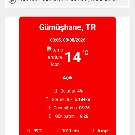
Gümüşhane, TR
00:05,
08/08/2026
14
°C
Açık
Bulutlar:
4%
Görünürlük:
6.184km
Gündoğumu:
05:25
Gün batımı:
19:28
99 %
1011 mb
6 mph