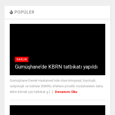
POPÜLER
SAĞLIK
Gümüşhane’de KBRN tatbikatı yapıldı
Gümüşhane Devlet Hastanesi'nde olası kimyasal, biyolojik,
radyolojik ve nükleer (KBRN) afetlere yönelik müdahaleleri daha
etkin kılmak için tatbikat g [...]
Devamını Oku