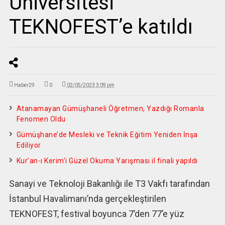
Üniversitesi
TEKNOFEST’e katıldı
Haber29
0
02/05/2023 3:09 pm
Atanamayan Gümüşhaneli Öğretmen, Yazdığı Romanla
Fenomen Oldu
Gümüşhane’de Mesleki ve Teknik Eğitim Yeniden İnşa
Ediliyor
Kur’an-ı Kerim’i Güzel Okuma Yarışması il finali yapıldı
Sanayi ve Teknoloji Bakanlığı ile T3 Vakfı tarafından
İstanbul Havalimanı’nda gerçekleştirilen
TEKNOFEST, festival boyunca 7’den 77’e yüz