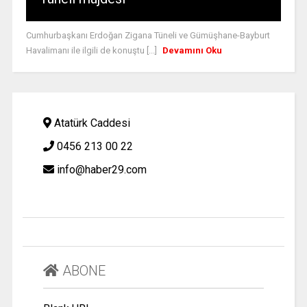
Cumhurbaşkanı Erdoğan Zigana Tüneli ve Gümüşhane-Bayburt
Havalimanı ile ilgili de konuştu [...]
Devamını Oku
Atatürk Caddesi
0456 213 00 22
info@haber29.com
ABONE