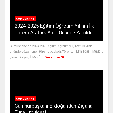
GÜMÜŞHANE
2024-2025 Eğitim Öğretim Yılının İlk
Töreni Atatürk Anıtı Önünde Yapıldı
Gümüşhane’de 2024-2025 eğitim-eğretim yılı, Atatürk Anıtı
önünde düzenlenen törenle başladı. Törene, İl Millî Eğitim Müdürü
Şener Doğan, İl Millî [...]
Devamını Oku
GÜMÜŞHANE
Cumhurbaşkanı Erdoğan’dan Zigana
Tüneli müjdesi